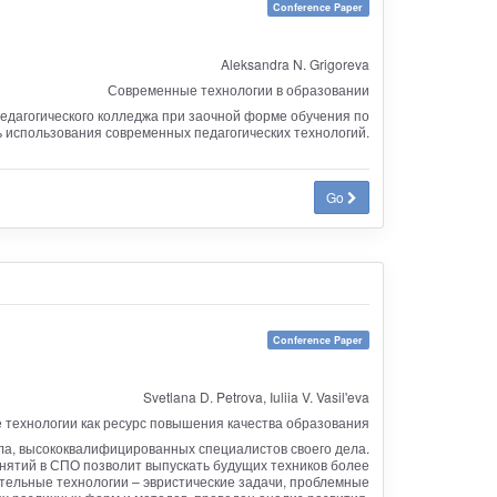
Conference Paper
Aleksandra N. Grigoreva
Современные технологии в образовании
едагогического колледжа при заочной форме обучения по
 использования современных педагогических технологий.
Go
Conference Paper
Svetlana D. Petrova, Iuliia V. Vasil'eva
технологии как ресурс повышения качества образования
ала, высококвалифицированных специалистов своего дела.
нятий в СПО позволит выпускать будущих техников более
тельные технологии – эвристические задачи, проблемные