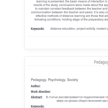
learning is presented, the basic means of interaction i
results of the study, conclusions were made about the spe
to maintain constant feedback between the teacher and the 
communication between the teacher and peers. It is also co
effective methods of distance learning are those that a
following conditions: holding stage of the preparatory wo
Keywords:
distance education, project activity, modern
Pedagogi
Pedagogy, Psychology, Society
Author:
Work direction:
Abstract:
В статье рассматривается педагогическая 
мире на уроках обществознания как
Keywords: