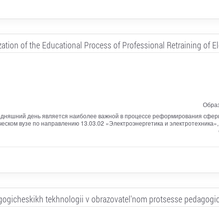
zation of the Educational Process of Professional Retraining of E
Образ
одняшний день является наиболее важной в процессе реформирования сферы
ическом вузе по направлению 13.03.02 «Электроэнергетика и электротехника
agogicheskikh tekhnologii v obrazovatel'nom protsesse pedagogi