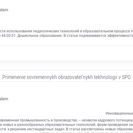
ystem
сти использования педагогических технологий в образовательном процессе п
 44.02.01. Дошкольное образование. В статье подчеркивается эффективность
Primenenie sovremennykh obrazovatel'nykh tekhnologii v SPO
ystem
Инновационные 
современная промышленность и производство, – нехватка кадрового потенци
е новых и разнообразных образовательных технологий, форм проведения за
ти, к решению нестандартных задач. В статье рассмотрены новые образова