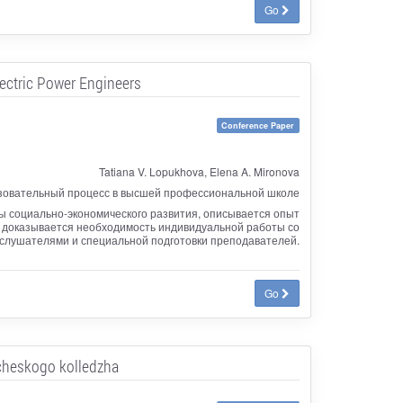
Go
lectric Power Engineers
Conference Paper
Tatiana V. Lopukhova, Elena A. Mironova
овательный процесс в высшей профессиональной школе
 социально-экономического развития, описывается опыт
», доказывается необходимость индивидуальной работы со
слушателями и специальной подготовки преподавателей.
Go
cheskogo kolledzha