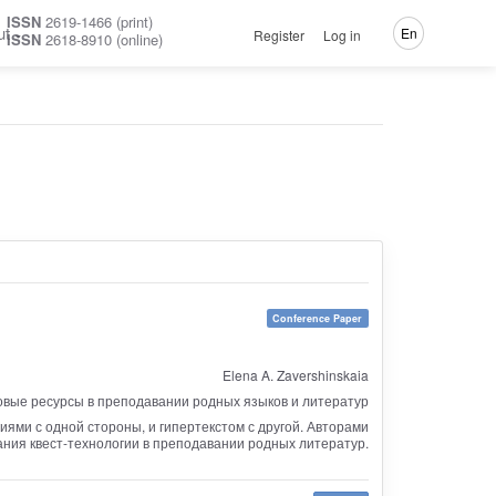
ISSN
2619-1466 (print)
ut
En
Register
Log in
ISSN
2618-8910 (online)
Conference Paper
Elena A. Zavershinskaia
вые ресурсы в преподавании родных языков и литератур
ми с одной стороны, и гипертекстом с другой. Авторами
ния квест-технологии в преподавании родных литератур.