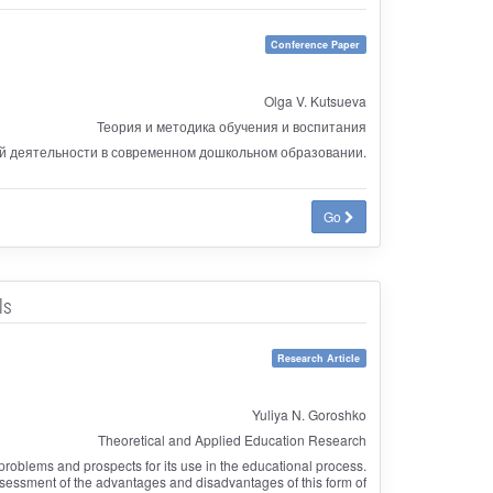
Conference Paper
Olga V. Kutsueva
Теория и методика обучения и воспитания
ой деятельности в современном дошкольном образовании.
Go
ls
Research Article
Yuliya N. Goroshko
Theoretical and Applied Education Research
 problems and prospects for its use in the educational process.
 assessment of the advantages and disadvantages of this form of