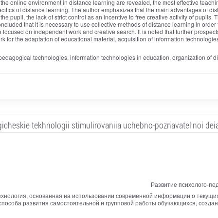
n the online environment in distance learning are revealed, the most effective teach
cifics of distance learning. The author emphasizes that the main advantages of dista
pupil, the lack of strict control as an incentive to free creative activity of pupils.
ncluded that it is necessary to use collective methods of distance learning in orde
re focused on independent work and creative search. It is noted that further prospe
rk for the adaptation of educational material, acquisition of information technologie
 pedagogical technologies, information technologies in education, organization of 
cheskie tekhnologii stimulirovaniia uchebno-poznavatel'noi deia
Развитие психолого-пе
технология, основанная на использовании современной информации о текущих
 способа развития самостоятельной и групповой работы обучающихся, созд