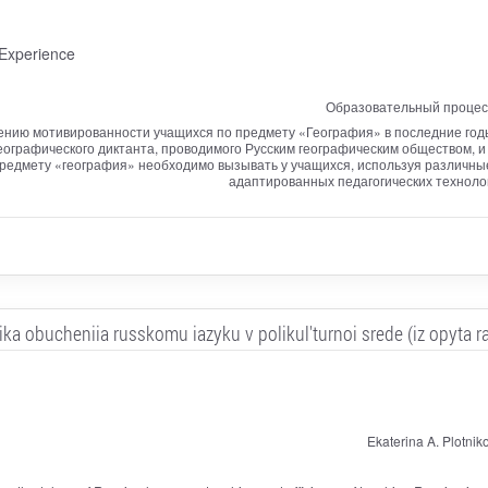
 Experience
Образовательный процесс
ению мотивированности учащихся по предмету «География» в последние годы
еографического диктанта, проводимого Русским географическим обществом, и
предмету «география» необходимо вызывать у учащихся, используя различные
адаптированных педагогических техноло
ika obucheniia russkomu iazyku v polikul'turnoi srede (iz opyta r
Ekaterina A. Plotniko