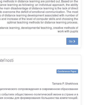
ing methods in distance learning are pointed out. Based on the
nce learning as following: an individual approach, the ability
 The main disadvantage of distance learning is the lack of direct
r to overcome the deficit of emotional communication. The most
cts of distance learning development associated with number of
s and increase of the level of computer skills and choosing the
optimal teaching methods for distance learning process.
distance learning, developmental teaching, creative methods of
work with pupils
Go
tel'nosti
Conference Paper
Tamara P. Shekhova
дагогического сопровождения в современном образовании
 событиях общественно-политической жизни в стране и в
ания основы для формирования большинства компетенций.