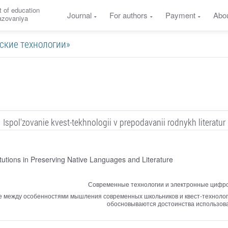
 of education
Journal
For authors
Payment
Abo
razovaniya
ческие технологии»
Ispol'zovanie kvest-tekhnologii v prepodavanii rodnykh literatur
tutions in Preserving Native Languages and Literature
Современные технологии и электронные цифро
е между особенностями мышления современных школьников и квест-технология
обосновываются достоинства использова