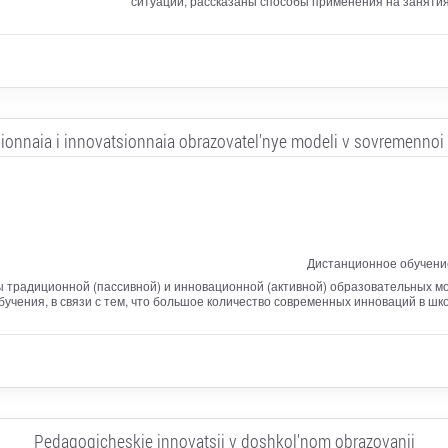
ситуации, рассказаны способы применения на занятия
sionnaia i innovatsionnaia obrazovatel'nye modeli v sovremennoi
Дистанционное обучение
ы традиционной (пассивной) и инновационной (активной) образовательных м
бучения, в связи с тем, что большое количество современных инноваций в шк
Pedagogicheskie innovatsii v doshkol'nom obrazovanii