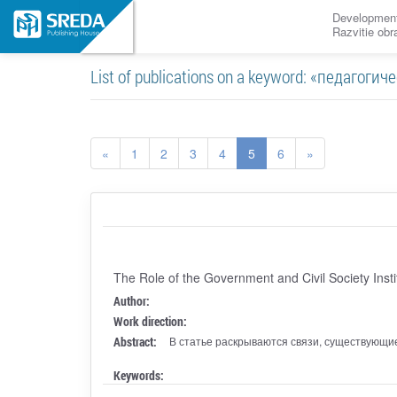
Development
Razvitie ob
List of publications on a keyword: «педагоги
«
1
2
3
4
5
6
»
The Role of the Government and Civil Society Insti
Author:
Work direction:
Abstract:
В статье раскрываются связи, существующи
Keywords: