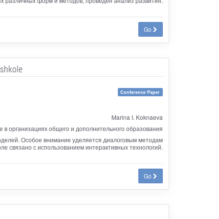
х различных форм и методов, проведен анализ развития.
Go
 shkole
Conference Paper
Marina I. Koknaeva
 в организациях общего и дополнительного образования
оделей. Особое внимание уделяется диалоговым методам
оле связано с использованием интерактивных технологий.
Go