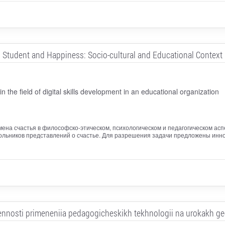
Student and Happiness: Socio-cultural and Educational Context
the field of digital skills development in an educational organization
на счастья в философско-этическом, психологическом и педагогическом аспе
льников представлений о счастье. Для разрешения задачи предложены инн
nnosti primeneniia pedagogicheskikh tekhnologii na urokakh geo