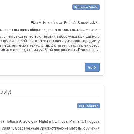
Collection Article
Elza A. Kuznetsova, Boris A. Seredovskikh
 в организациях общего и дополнительного образования
, о чем свидетельствуют низкий выбор учащихся Единого
 в целом слабой заинтересованности учеников к предмету
 педагогические технологии. В статье представлен обзор
гий для преподавания учебной дисциплины «География».
Go
aboty)
Book Chapter
va, Tatiana A. Zolotova, Natalia I. Efimova, Mariia N. Pirogova
Глава 1. Современные лингвистические методы обучения