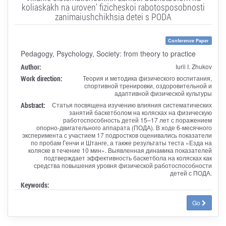
koliaskakh na uroven' fizicheskoi rabotosposobnosti
zanimaiushchikhsia detei s PODA
Conference Paper
Pedagogy, Psychology, Society: from theory to practice
Author:
Iurii I. Zhukov
Work direction:
Теория и методика физического воспитания,
спортивной тренировки, оздоровительной и
адаптивной физической культуры
Abstract:
Статья посвящена изучению влияния систематических
занятий баскетболом на колясках на физическую
работоспособность детей 15–17 лет с поражением
опорно‑двигательного аппарата (ПОДА). В ходе 6‑месячного
эксперимента с участием 17 подростков оценивались показатели
по пробам Генчи и Штанге, а также результаты теста «Езда на
коляске в течение 10 мин». Выявленная динамика показателей
подтверждает эффективность баскетбола на колясках как
средства повышения уровня физической работоспособности
детей с ПОДА.
Keywords:
Go