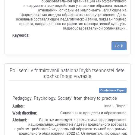
образовательной организации как эффективного
инструмента взаимодействия участников образовательных
отношений, описаны ее компоненты, влияющие на
формирования имиджа образовательного учреждения. Даны
основные составляющие педагогической этики, показан пример
проекта, направленного на развитие корпоративной культуры
общеобразовательной организации.
Keywords:
Go
Rol' sem'i v formirovanii natsional'nykh tsennostei detei
doshkol'nogo vozrasta
Conference Paper
Pedagogy, Psychology, Society: from theory to practice
Author:
Inna L. Torpoi
Work direction:
Социальные процессы и образование
Abstract:
В статье исследуется роль семьи в формировании
национальных ценностей у детей дошкольного возраста
с учётом требований Федеральной образовательной программы
дошкольного образования (2022 г.). Отмечается, что семья как