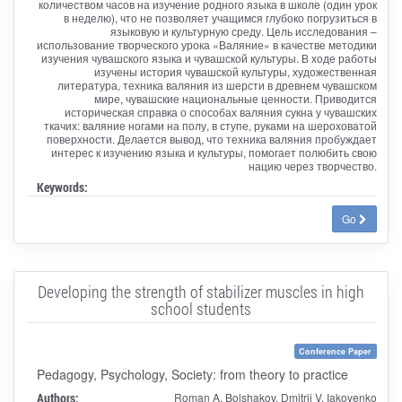
количеством часов на изучение родного языка в школе (один урок
в неделю), что не позволяет учащимся глубоко погрузиться в
языковую и культурную среду. Цель исследования –
использование творческого урока «Валяние» в качестве методики
изучения чувашского языка и чувашской культуры. В ходе работы
изучены история чувашской культуры, художественная
литература, техника валяния из шерсти в древнем чувашском
мире, чувашские национальные ценности. Приводится
историческая справка о способах валяния сукна у чувашских
ткачих: валяние ногами на полу, в ступе, руками на шероховатой
поверхности. Делается вывод, что техника валяния пробуждает
интерес к изучению языка и культуры, помогает полюбить свою
нацию через творчество.
Keywords:
Go
Developing the strength of stabilizer muscles in high
school students
Conference Paper
Pedagogy, Psychology, Society: from theory to practice
Authors:
Roman A. Bolshakov, Dmitrii V. Iakovenko