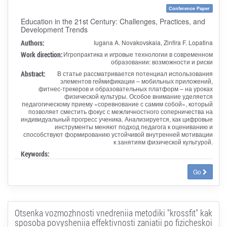
Conference Paper
Education in the 21st Century: Challenges, Practices, and
Development Trends
Authors:
Iugana A. Novakovskaia, Zinfira F. Lopatina
Work direction:
Игропрактика и игровые технологии в современном
образовании: возможности и риски
Abstract:
В статье рассматривается потенциал использования
элементов геймификации – мобильных приложений,
фитнес-трекеров и образовательных платформ – на уроках
физической культуры. Особое внимание уделяется
педагогическому приему «соревнование с самим собой», который
позволяет сместить фокус с межличностного соперничества на
индивидуальный прогресс ученика. Анализируется, как цифровые
инструменты меняют подход педагога к оцениванию и
способствуют формированию устойчивой внутренней мотивации
к занятиям физической культурой.
Keywords:
Go
Otsenka vozmozhnosti vnedreniia metodiki "krossfit" kak
sposoba povysheniia effektivnosti zaniatii po fizicheskoi