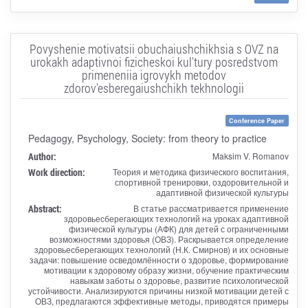
Povyshenie motivatsii obuchaiushchikhsia s OVZ na
urokakh adaptivnoi fizicheskoi kul'tury posredstvom
primeneniia igrovykh metodov
zdorov'esberegaiushchikh tekhnologii
Conference Paper
Pedagogy, Psychology, Society: from theory to practice
Author:
Maksim V. Romanov
Work direction:
Теория и методика физического воспитания,
спортивной тренировки, оздоровительной и
адаптивной физической культуры
Abstract:
В статье рассматривается применение
здоровьесберегающих технологий на уроках адаптивной
физической культуры (АФК) для детей с ограниченными
возможностями здоровья (ОВЗ). Раскрывается определение
здоровьесберегающих технологий (Н.К. Смирнов) и их основные
задачи: повышение осведомлённости о здоровье, формирование
мотивации к здоровому образу жизни, обучение практическим
навыкам заботы о здоровье, развитие психологической
устойчивости. Анализируются причины низкой мотивации детей с
ОВЗ, предлагаются эффективные методы, приводятся примеры