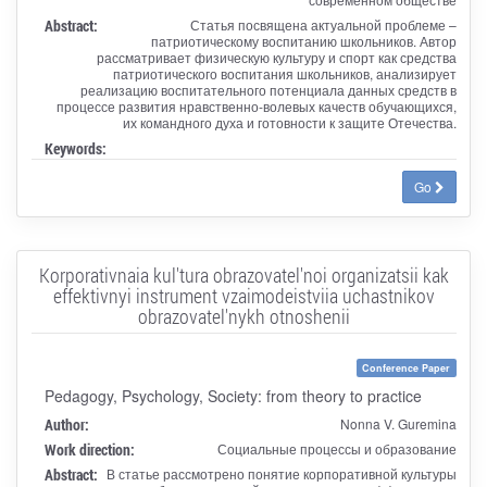
Abstract:
Статья посвящена актуальной проблеме –
патриотическому воспитанию школьников. Автор
рассматривает физическую культуру и спорт как средства
патриотического воспитания школьников, анализирует
реализацию воспитательного потенциала данных средств в
процессе развития нравственно-волевых качеств обучающихся,
их командного духа и готовности к защите Отечества.
Keywords:
Go
Korporativnaia kul'tura obrazovatel'noi organizatsii kak
effektivnyi instrument vzaimodeistviia uchastnikov
obrazovatel'nykh otnoshenii
Conference Paper
Pedagogy, Psychology, Society: from theory to practice
Author:
Nonna V. Guremina
Work direction:
Социальные процессы и образование
Abstract:
В статье рассмотрено понятие корпоративной культуры