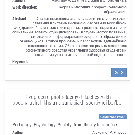
Authors:
Work direction:
Теория и методика профессионального
образования
Abstract:
Статья посвящена анализу развития студенческого
плавания в системе высшего образования Российской
Федерации. Рассматриваются организационные, нормативные и
социальные аспекты функционирования студенческого плавания,
его значение в формировании здорового образа жизни
обучающихся, а также проблемы и перспективы дальнейшего
совершенствования. Обосновывается роль плавания как
эффективного средства укрепления здоровья студентов и
повышения уровня их физической подготовленности.
Keywords:
Go
K voprosu o priobretaemykh kachestvakh
obuchaiushchikhsia na zaniatiiakh sportivnoi bor'boi
Conference Paper
Pedagogy, Psychology, Society: from theory to practice
Author:
Aleksandr V. Filippov