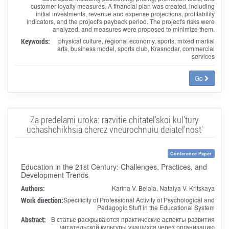
customer loyalty measures. A financial plan was created, including
initial investments, revenue and expense projections, profitability
indicators, and the project's payback period. The project's risks were
analyzed, and measures were proposed to minimize them.
Keywords:
physical culture, regional economy, sports, mixed martial
arts, business model, sports club, Krasnodar, commercial
services
Go
Za predelami uroka: razvitie chitatel'skoi kul'tury
uchashchikhsia cherez vneurochnuiu deiatel'nost'
Conference Paper
Education in the 21st Century: Challenges, Practices, and
Development Trends
Authors:
Karina V. Belaia, Natalya V. Kritskaya
Work direction:
Specificity of Professional Activity of Psychological and
Pedagogic Stuff in the Educational System
Abstract:
В статье раскрываются практические аспекты развития
читательской культуры учащихся через организацию