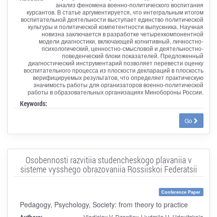
анализ феномена военно-политического воспитания
курсантов. В статье аргументируется, что интегральным итогом
воспитательной деятельности выступает единство политической
культуры и политической компетентности выпускника. Научная
новизна заключается в разработке четырехкомпонентной
модели диагностики, включающей когнитивный, личностно-
психологический, ценностно-смысловой и деятельностно-
поведенческий блоки показателей. Предложенный
диагностический инструментарий позволяет перевести оценку
воспитательного процесса из плоскости деклараций в плоскость
верифицируемых результатов, что определяет практическую
значимость работы для организаторов военно-политической
работы в образовательных организациях Минобороны России.
Keywords:
Go
Osobennosti razvitiia studencheskogo plavaniia v
sisteme vysshego obrazovaniia Rossiiskoi Federatsii
Conference Paper
Pedagogy, Psychology, Society: from theory to practice
Vladislav V. Dzantiev, Liudmila U. Udovitskaia