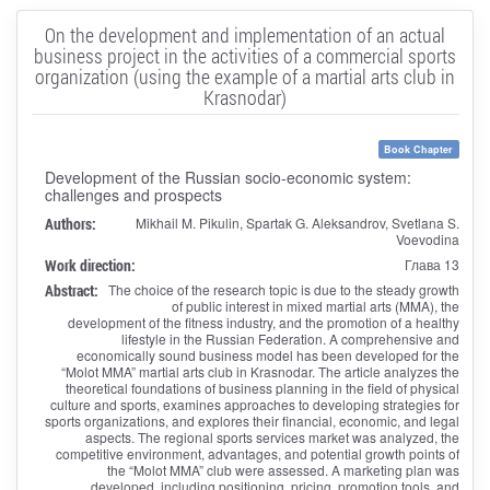
On the development and implementation of an actual
business project in the activities of a commercial sports
organization (using the example of a martial arts club in
Krasnodar)
Book Chapter
Development of the Russian socio-economic system:
challenges and prospects
Authors:
Mikhail M. Pikulin, Spartak G. Aleksandrov, Svetlana S.
Voevodina
Work direction:
Глава 13
Abstract:
The choice of the research topic is due to the steady growth
of public interest in mixed martial arts (MMA), the
development of the fitness industry, and the promotion of a healthy
lifestyle in the Russian Federation. A comprehensive and
economically sound business model has been developed for the
“Molot MMA” martial arts club in Krasnodar. The article analyzes the
theoretical foundations of business planning in the field of physical
culture and sports, examines approaches to developing strategies for
sports organizations, and explores their financial, economic, and legal
aspects. The regional sports services market was analyzed, the
competitive environment, advantages, and potential growth points of
the “Molot MMA” club were assessed. A marketing plan was
developed, including positioning, pricing, promotion tools, and