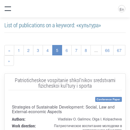
En
List of publications on a keyword: «культура»
«
1
2
3
4
5
6
7
8
...
66
67
»
Patrioticheskoe vospitanie shkol'nikov sredstvami
fizicheskoi kul'tury i sporta
Conference Paper
Strategies of Sustainable Development: Social, Law and
External-economic Aspects
Authors:
Vladislav O. Galimov, Olga I. Kolpacheva
Work direction:
Патриотическое воспитание молодежи в
современном обществе