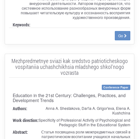
внеурочной деятельности. Автором подчеркивается, что
системное использование разнообразных внеурочных форм
повышает читательскую культуру и осознанность восприятия
художественного произведения.
Keywords:
Go
Mezhpredmetnye sviazi kak sredstvo patrioticheskogo
vospitaniia uchashchikhsia mladshego shkol'nogo
vozrasta
Conference Paper
Education in the 21st Century: Challenges, Practices, and
Development Trends
Authors:
Anna A. Shestakova, Dar'ia A. Grigor'eva, Elena A.
Kushchina
Work direction:
Specificity of Professional Activity of Psychological and
Pedagogic Stuff in the Educational System
Abstract:
Статья посвящена роли межпредметных связей в
патриотическом воспитании учащихся начальных