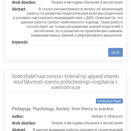
Work direction:
Теория и методика обучения и воспитания
Abstract:
В статье рассматривается вопрос об организации
работы по развитию педагогической культуры родителей
в условиях партнерского взаимодействия с ДОО. Отмечается, что
данная работа требует комплексного подхода. Такая работа
способствует не только расширению знаний родителей о
воспитании, но и развитию их практических навыков,
коммуникативных умений и рефлексивного мышления.
Keywords:
Go
Soderzhatel'naia osnova i kriterial'nyi apparat otsenki
rezul'tativnosti voenno-politicheskogo vospitaniia v
voennom vuze
Conference Paper
Pedagogy, Psychology, Society: from theory to practice
Author:
Aleksei V. Shikunov
Work direction:
Теория и методика обучения и воспитания
Abstract:
В центре внимания работы находится теоретический