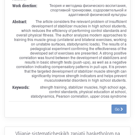
Work direction:
Теория и методика физического воспитания,
спортивной тренировки, оздоровительной и
адаптивной физической культуры
Abstract:
The article considers the relevant problem of insufficient
development of stabilizer muscles in high school students,
which reduces the efficiency of performing control standards and
overall physical fitness. The author analyzes modern approaches to
training this muscle group (unilateral and bilateral exercises, working
on unstable surfaces, statodynamic loads). The results of a
pedagogical experiment confirming the effectiveness of the
developed set of exercises are presented. A strong positive
correlation was found between the development of stabilizers and
results in basic strength tests (push-ups), as well as a negative
correlation indicating compensatory patterns in pull-ups. It is proven
that the targeted development of stabilizer muscle strength can
significantly improve strength indicators and helps prevent
musculoskeletal disorders in high school students.
Keywords:
strength training, stabilizer muscles, high school age,
control standards, physical education at school,
statodynamics, Pearson correlation, upper cross syndrome
Go
Vliianie sistematicheskikh zaniatii basketbolom na