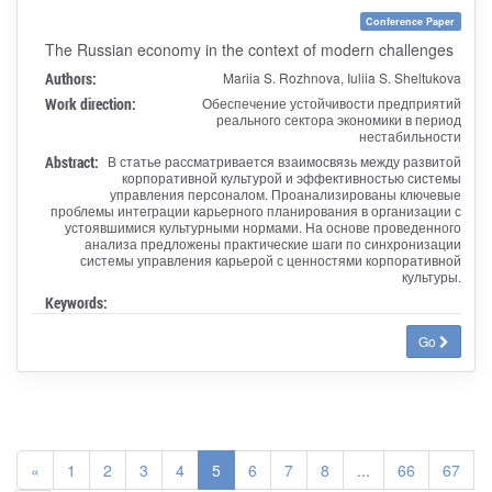
Conference Paper
The Russian economy in the context of modern challenges
Authors:
Mariia S. Rozhnova, Iuliia S. Sheltukova
Work direction:
Обеспечение устойчивости предприятий
реального сектора экономики в период
нестабильности
Abstract:
В статье рассматривается взаимосвязь между развитой
корпоративной культурой и эффективностью системы
управления персоналом. Проанализированы ключевые
проблемы интеграции карьерного планирования в организации с
устоявшимися культурными нормами. На основе проведенного
анализа предложены практические шаги по синхронизации
системы управления карьерой с ценностями корпоративной
культуры.
Keywords:
Go
«
1
2
3
4
5
6
7
8
...
66
67