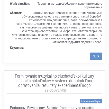
Work direction:
Теория и методика общего и дополнительного
образования
Abstract:
В статье рассматривается вопрос приобретаемых
обучающимися качеств на занятиях спортивной борьбой.
Отмечается, что дисциплина, воля, психологическая
устойчивость, уважение к сопернику, телесная осознанность,
тактическое мышление, честность и ответственность – эти
качества, приобретаемые на ковре, становятся стержнем
личности, определяющим не только спортивные достижения, но
и то, как человек строит свою жизнь, преодолевает трудности,
относится к другим людям и к себе.
Keywords:
Go
Formirovanie muzykal'no-slushatel'skoi kul'tury
mladshikh shkol'nikov v sisteme dopolnitel'nogo
obrazovaniia: rezul'taty eksperimental'nogo
issledovaniia
Conference Paper
Pedagogy, Psychology, Society: from theory to practice