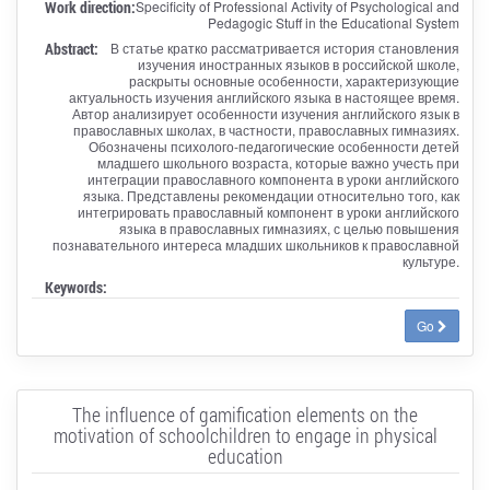
Work direction:
Specificity of Professional Activity of Psychological and
Pedagogic Stuff in the Educational System
Abstract:
В статье кратко рассматривается история становления
изучения иностранных языков в российской школе,
раскрыты основные особенности, характеризующие
актуальность изучения английского языка в настоящее время.
Автор анализирует особенности изучения английского язык в
православных школах, в частности, православных гимназиях.
Обозначены психолого-педагогические особенности детей
младшего школьного возраста, которые важно учесть при
интеграции православного компонента в уроки английского
языка. Представлены рекомендации относительно того, как
интегрировать православный компонент в уроки английского
языка в православных гимназиях, с целью повышения
познавательного интереса младших школьников к православной
культуре.
Keywords:
Go
The influence of gamification elements on the
motivation of schoolchildren to engage in physical
education