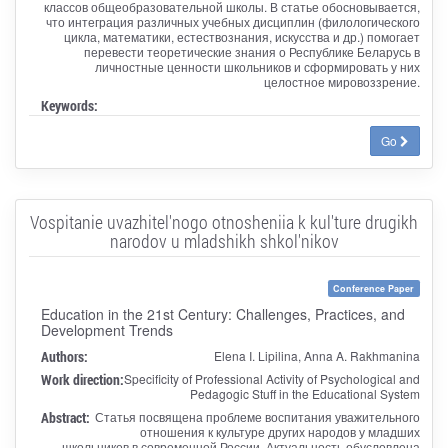
классов общеобразовательной школы. В статье обосновывается,
что интеграция различных учебных дисциплин (филологического
цикла, математики, естествознания, искусства и др.) помогает
перевести теоретические знания о Республике Беларусь в
личностные ценности школьников и сформировать у них
целостное мировоззрение.
Keywords:
Go
Vospitanie uvazhitel'nogo otnosheniia k kul'ture drugikh
narodov u mladshikh shkol'nikov
Conference Paper
Education in the 21st Century: Challenges, Practices, and
Development Trends
Authors:
Elena I. Lipilina, Anna A. Rakhmanina
Work direction:
Specificity of Professional Activity of Psychological and
Pedagogic Stuff in the Educational System
Abstract:
Статья посвящена проблеме воспитания уважительного
отношения к культуре других народов у младших
школьников в современной России. Актуальность обусловлена