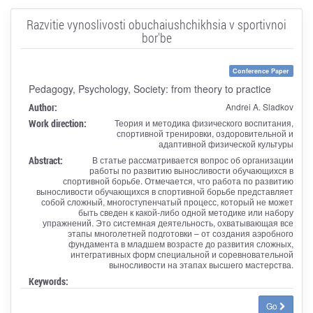
Razvitie vynoslivosti obuchaiushchikhsia v sportivnoi
bor'be
Conference Paper
Pedagogy, Psychology, Society: from theory to practice
Author:
Andrei A. Sladkov
Work direction:
Теория и методика физического воспитания,
спортивной тренировки, оздоровительной и
адаптивной физической культуры
Abstract:
В статье рассматривается вопрос об организации
работы по развитию выносливости обучающихся в
спортивной борьбе. Отмечается, что работа по развитию
выносливости обучающихся в спортивной борьбе представляет
собой сложный, многоступенчатый процесс, который не может
быть сведен к какой-либо одной методике или набору
упражнений. Это системная деятельность, охватывающая все
этапы многолетней подготовки – от создания аэробного
фундамента в младшем возрасте до развития сложных,
интегративных форм специальной и соревновательной
выносливости на этапах высшего мастерства.
Keywords:
Go