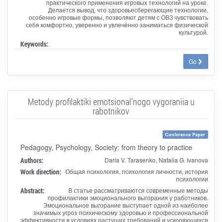
практического применения игровых технологий на уроке.
Делается вывод, что здоровьесберегающие технологии,
особенно игровые формы, позволяют детям с ОВЗ чувствовать
себя комфортно, уверенно и увлечённо заниматься физической
культурой.
Keywords:
Go
Metody profilaktiki emotsional'nogo vygoraniia u
rabotnikov
Conference Paper
Pedagogy, Psychology, Society: from theory to practice
Authors:
Daria V. Tarasenko, Natalia G. Ivanova
Work direction:
Общая психология, психология личности, история
психологии
Abstract:
В статье рассматриваются современные методы
профилактики эмоционального выгорания у работников.
Эмоциональное выгорание выступает одной из наиболее
значимых угроз психическому здоровью и профессиональной
эффективности в условиях растущих требований и ускоряющихся