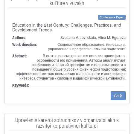
kul'ture v vuzakh
Conference Paper
Education in the 21st Century: Challenges, Practices, and
Development Trends
Authors:
Svetlana V. Levitskaia, Alina M. Egorova
Work direction:
Современное образование: инновации,
управление и профессиональная подготовка
Abstract:
В статье рассматривается понятие кроссфита и
особенности его применения. Авторы анализируют
особенности занятий кроссфитом и его возможности в
повышении общего уровня физической подготовки как
эффективного метода повышения выносливости и активизации
интереса студентов к силовым видам физической активности.
Keywords:
Go
Upravlenie kar'eroi sotrudnikov v organizatsiiakh s
razvitoi korporativnoi kul'turoi