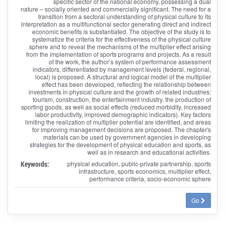
specific sector of the national economy, possessing a dual
nature – socially oriented and commercially significant. The need for a
transition from a sectoral understanding of physical culture to its
interpretation as a multifunctional sector generating direct and indirect
economic benefits is substantiated. The objective of the study is to
systematize the criteria for the effectiveness of the physical culture
sphere and to reveal the mechanisms of the multiplier effect arising
from the implementation of sports programs and projects. As a result
of the work, the author’s system of performance assessment
indicators, differentiated by management levels (federal, regional,
local) is proposed. A structural and logical model of the multiplier
effect has been developed, reflecting the relationship between
investments in physical culture and the growth of related industries:
tourism, construction, the entertainment industry, the production of
sporting goods, as well as social effects (reduced morbidity, increased
labor productivity, improved demographic indicators). Key factors
limiting the realization of multiplier potential are identified, and areas
for improving management decisions are proposed. The chapter's
materials can be used by government agencies in developing
strategies for the development of physical education and sports, as
well as in research and educational activities.
Keywords:
physical education, public-private partnership, sports
infrastructure, sports economics, multiplier effect,
performance criteria, socio-economic sphere
Go