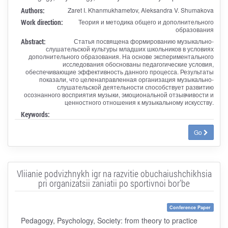
Authors:
Zaret I. Khanmukhametov, Aleksandra V. Shumakova
Work direction:
Теория и методика общего и дополнительного
образования
Abstract:
Статья посвящена формированию музыкально-
слушательской культуры младших школьников в условиях
дополнительного образования. На основе экспериментального
исследования обоснованы педагогические условия,
обеспечивающие эффективность данного процесса. Результаты
показали, что целенаправленная организация музыкально-
слушательской деятельности способствует развитию
осознанного восприятия музыки, эмоциональной отзывчивости и
ценностного отношения к музыкальному искусству.
Keywords:
Go
Vliianie podvizhnykh igr na razvitie obuchaiushchikhsia
pri organizatsii zaniatii po sportivnoi bor'be
Conference Paper
Pedagogy, Psychology, Society: from theory to practice