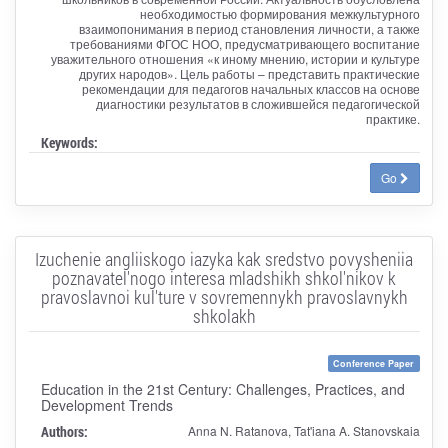
необходимостью формирования межкультурного
взаимопонимания в период становления личности, а также
требованиями ФГОС НОО, предусматривающего воспитание
уважительного отношения «к иному мнению, истории и культуре
других народов». Цель работы – представить практические
рекомендации для педагогов начальных классов на основе
диагностики результатов в сложившейся педагогической
практике.
Keywords:
Go
Izuchenie angliiskogo iazyka kak sredstvo povysheniia
poznavatel'nogo interesa mladshikh shkol'nikov k
pravoslavnoi kul'ture v sovremennykh pravoslavnykh
shkolakh
Conference Paper
Education in the 21st Century: Challenges, Practices, and
Development Trends
Authors:
Anna N. Ratanova, Tat'iana A. Stanovskaia