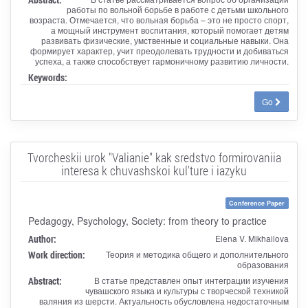
работы по вольной борьбе в работе с детьми школьного
возраста. Отмечается, что вольная борьба – это не просто спорт,
а мощный инструмент воспитания, который помогает детям
развивать физические, умственные и социальные навыки. Она
формирует характер, учит преодолевать трудности и добиваться
успеха, а также способствует гармоничному развитию личности.
Keywords:
Go
Tvorcheskii urok "Valianie" kak sredstvo formirovaniia
interesa k chuvashskoi kul'ture i iazyku
Conference Paper
Pedagogy, Psychology, Society: from theory to practice
Author:
Elena V. Mikhailova
Work direction:
Теория и методика общего и дополнительного
образования
Abstract:
В статье представлен опыт интеграции изучения
чувашского языка и культуры с творческой техникой
валяния из шерсти. Актуальность обусловлена недостаточным