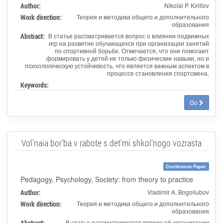
Author:
Nikolai P. Kirillov
Work direction:
Теория и методика общего и дополнительного
образования
Abstract:
В статье рассматривается вопрос о влиянии подвижных
игр на развитие обучающихся при организации занятий
по спортивной борьбе. Отмечается, что они помогают
формировать у детей не только физические навыки, но и
психологическую устойчивость, что является важным аспектом в
процессе становления спортсмена.
Keywords:
Go
Vol'naia bor'ba v rabote s det'mi shkol'nogo vozrasta
Conference Paper
Pedagogy, Psychology, Society: from theory to practice
Author:
Vladimir A. Bogoliubov
Work direction:
Теория и методика общего и дополнительного
образования
Abstract:
В статье рассматривается вопрос об организации