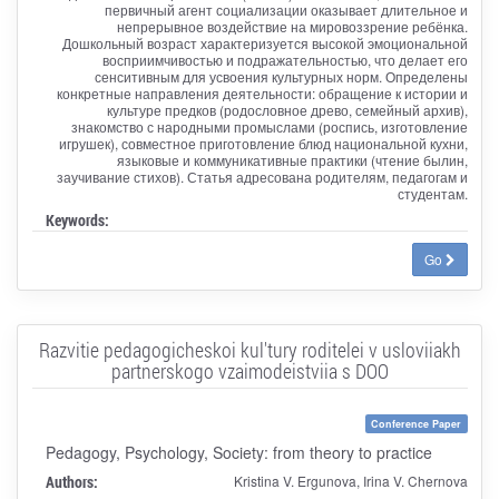
первичный агент социализации оказывает длительное и
непрерывное воздействие на мировоззрение ребёнка.
Дошкольный возраст характеризуется высокой эмоциональной
восприимчивостью и подражательностью, что делает его
сенситивным для усвоения культурных норм. Определены
конкретные направления деятельности: обращение к истории и
культуре предков (родословное древо, семейный архив),
знакомство с народными промыслами (роспись, изготовление
игрушек), совместное приготовление блюд национальной кухни,
языковые и коммуникативные практики (чтение былин,
заучивание стихов). Статья адресована родителям, педагогам и
студентам.
Keywords:
Go
Razvitie pedagogicheskoi kul'tury roditelei v usloviiakh
partnerskogo vzaimodeistviia s DOO
Conference Paper
Pedagogy, Psychology, Society: from theory to practice
Authors:
Kristina V. Ergunova, Irina V. Chernova