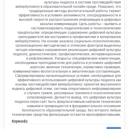
культуры педагога в системе противодействия
кибербуллингу в образовательной онлайн-среде. Показано, что
традиционные методы воспитательной работы теряют
эффективность в условиях анонимности, опосредованности и
высокой скорости распространения информации в цифровых
каналах коммуникации. Цель работы – выявить и
систематизировать педагогические и технологические
предпосылки, определяющие содержание цифровой культуры
преподавателя как инструмента профилактики и купирования
кибербуллинга. На основе анализа социально-психологических,
организационно-методических и этических факторов выделены
четыре ключевых направления реализации цифровой культуры
педагога: диагностическое, профилактическое, интервенционное
и рефлексивное. Раскрыты специфические компетенции,
необходимые преподавателю для работы в условиях цифровой
агрессии, включая техническую, нормативно-правовую,
коммуникативно-воспитательную и эмпатическую составляющие.
Сформулированы организационные условия, необходимые для
эффективного использования цифровой культуры педагога как
основы противодействия кибербуллингу: принятие внутреннего
кодекса цифровой этики, система оперативного информирования
о случаях травли, регулярные тренинги и психологическое
сопровождение. Делается вывод, что цифровая культура
педагога перестаёт быть факультативным набором технических
навыков и превращается в фундаментальное основание
безопасности образовательной среды, без которого любые
технические средства фильтрации остаются малоэффективными.
Keywords: