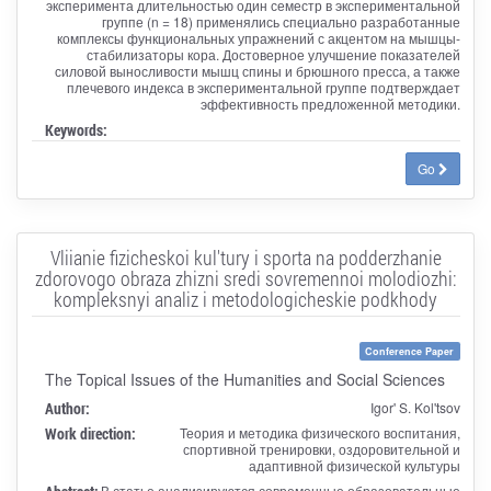
эксперимента длительностью один семестр в экспериментальной
группе (n = 18) применялись специально разработанные
комплексы функциональных упражнений с акцентом на мышцы-
стабилизаторы кора. Достоверное улучшение показателей
силовой выносливости мышц спины и брюшного пресса, а также
плечевого индекса в экспериментальной группе подтверждает
эффективность предложенной методики.
Keywords:
Go
Vliianie fizicheskoi kul'tury i sporta na podderzhanie
zdorovogo obraza zhizni sredi sovremennoi molodiozhi:
kompleksnyi analiz i metodologicheskie podkhody
Conference Paper
The Topical Issues of the Humanities and Social Sciences
Author:
Igor' S. Kol'tsov
Work direction:
Теория и методика физического воспитания,
спортивной тренировки, оздоровительной и
адаптивной физической культуры
В статье анализируются современные образовательные