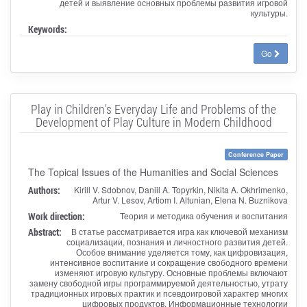
детей и выявление основных проблемы развития игровой
культуры.
Keywords:
Go
Play in Children's Everyday Life and Problems of the
Development of Play Culture in Modern Childhood
Conference Paper
The Topical Issues of the Humanities and Social Sciences
Authors:
Kirill V. Sdobnov, Daniil A. Topyrkin, Nikita A. Okhrimenko,
Artur V. Lesov, Artiom I. Altunian, Elena N. Buznikova
Work direction:
Теория и методика обучения и воспитания
Abstract:
В статье рассматривается игра как ключевой механизм
социализации, познания и личностного развития детей.
Особое внимание уделяется тому, как цифровизация,
интенсивное воспитание и сокращение свободного времени
изменяют игровую культуру. Основные проблемы включают
замену свободной игры программируемой деятельностью, утрату
традиционных игровых практик и псевдоигровой характер многих
цифровых продуктов. Информационные технологии