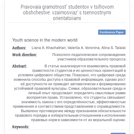
Pravovaia gramotnost' studentov v tsifrovom
obshchestve: vzaimosviaz' s tsennostnymi
orientatsiiami
Conference Paper
Youth science in the modern world
Authors:
Liana A. Khachatrian, Valeriia A. Voronina, Alina S. Talalai
Work direction:
Психолого-педагогическое сопровождение
участников образовательного процесса
Abstract:
В статье анализируется взаимосвязь правовой
грамотности студентов и их ценностных ориентаций в
условиях цифрового общества. Показано, что цифровая среда
изменила способы доступа к правовой информации, однако рост
её доступности не приводит автоматически к формированию
устойчивой правовой культуры. Семья, образовательная среда и
личный опыт продолжают определять смысловые рамки
восприятия права. Установлено, что студенты связывают
значимость закона с его определённостью, эффективностью
применения и соответствием представлениям о справедливости.
Выявлено противоречие между признанием обязательности
правового порядка и избирательным отношением к исполнению
правовых норм в зависимости от их моральной оценки.
Keywords: