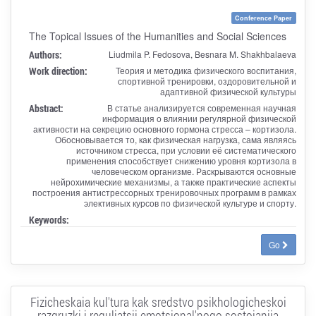
Conference Paper
The Topical Issues of the Humanities and Social Sciences
Authors:
Liudmila P. Fedosova, Besnara M. Shakhbalaeva
Work direction:
Теория и методика физического воспитания,
спортивной тренировки, оздоровительной и
адаптивной физической культуры
Abstract:
В статье анализируется современная научная
информация о влиянии регулярной физической
активности на секрецию основного гормона стресса – кортизола.
Обосновывается то, как физическая нагрузка, сама являясь
источником стресса, при условии её систематического
применения способствует снижению уровня кортизола в
человеческом организме. Раскрываются основные
нейрохимические механизмы, а также практические аспекты
построения антистрессорных тренировочных программ в рамках
элективных курсов по физической культуре и спорту.
Keywords:
Go
Fizicheskaia kul'tura kak sredstvo psikhologicheskoi
razgruzki i reguliatsii emotsional'nogo sostoianiia