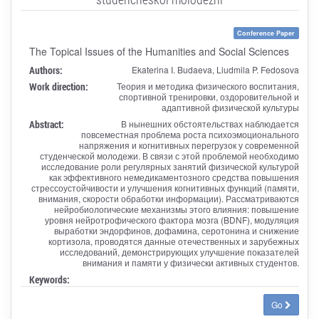
Conference Paper
The Topical Issues of the Humanities and Social Sciences
Authors:
Ekaterina I. Budaeva, Liudmila P. Fedosova
Work direction:
Теория и методика физического воспитания,
спортивной тренировки, оздоровительной и
адаптивной физической культуры
Abstract:
В нынешних обстоятельствах наблюдается
повсеместная проблема роста психоэмоционального
напряжения и когнитивных перегрузок у современной
студенческой молодежи. В связи с этой проблемой необходимо
исследование роли регулярных занятий физической культурой
как эффективного немедикаментозного средства повышения
стрессоустойчивости и улучшения когнитивных функций (памяти,
внимания, скорости обработки информации). Рассматриваются
нейробиологические механизмы этого влияния: повышение
уровня нейротрофического фактора мозга (BDNF), модуляция
выработки эндорфинов, дофамина, серотонина и снижение
кортизола, проводятся данные отечественных и зарубежных
исследований, демонстрирующих улучшение показателей
внимания и памяти у физически активных студентов.
Keywords:
Go