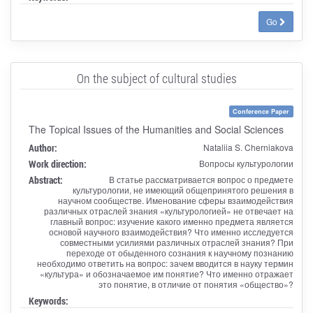
Go
On the subject of cultural studies
Conference Paper
The Topical Issues of the Humanities and Social Sciences
Author:
Nataliia S. Cherniakova
Work direction:
Вопросы культурологии
Abstract:
В статье рассматривается вопрос о предмете
культурологии, не имеющий общепринятого решения в
научном сообществе. Именование сферы взаимодействия
различных отраслей знания «культурологией» не отвечает на
главный вопрос: изучение какого именно предмета является
основой научного взаимодействия? Что именно исследуется
совместными усилиями различных отраслей знания? При
переходе от обыденного сознания к научному познанию
необходимо ответить на вопрос: зачем вводится в науку термин
«культура» и обозначаемое им понятие? Что именно отражает
это понятие, в отличие от понятия «общество»?
Keywords: