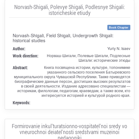
Norvash-Shigali, Polevye Shigali, Podlesnye Shigali:
istoricheskie etiudy
Book Chapter
Norvash-Shigali, Field Shigali, Undergrowth Shigali:
historical studies
Author:
Yuriy N. Isaev
Work direction:
Норваш-Шигали, Полевые Шигали, Подлесные
Шигали: исторические этюды
Abstract:
Книга посвящена истории, культуре, топонимике
указанного сельского поселения Батыревского
муниципального округа Чувашской Республики. Также приводятся
биографические данные персон, достигших высоких результатов
в своей деятельности. Издание адресовано специалистам —
историкам, филологам, педагогам, краеведам, а также всем, кто
интересуется историей и культурой родного края.
Keywords:
Formirovanie inkul'turatsionno-vospitatel'noi sredy vo
vneurochnoi deiatel'nosti sredstvami muzeinoi
pedagogiki