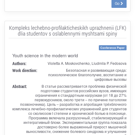
Go
Kompleks lechebno-profilakticheskikh uprazhnenii (LFK)
dlia studentov s oslablennymi myshtsami spiny
Conference Paper
Youth science in the modern world
Authors:
Violetta A. Moskovchenko, Liudmila P. Fedosova
Work direction:
Безопасная и развивающая среда:
психологическое благополучие, воспитание и
цифровые вызовы
Abstract:
В статье рассматривается проблема физической
подготовки студентов российских вузов, имеющих
ограничения к стандартным нагрузкам (от 18 до 27%
первокурсников, около трети – по причине патологии
позвоночника). Цель – разработка и апробация трёхблочного
комплекса лечебно-профилактических упражнений для студентов
со сколиозом I степени и хронической болью в пояснице.
Программа включала разгрузочный, стабилизирующий и
интегративный блоки. Экспериментальная группа показала
достоверно более выраженный прирост мышечной
выносливости, снижение болевого синдрома и улучшение