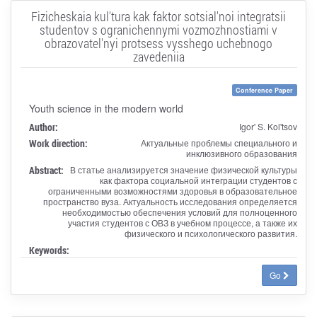
Fizicheskaia kul'tura kak faktor sotsial'noi integratsii
studentov s ogranichennymi vozmozhnostiami v
obrazovatel'nyi protsess vysshego uchebnogo
zavedeniia
Conference Paper
Youth science in the modern world
Author:
Igor' S. Kol'tsov
Work direction:
Актуальные проблемы специального и
инклюзивного образования
Abstract:
В статье анализируется значение физической культуры
как фактора социальной интеграции студентов с
ограниченными возможностями здоровья в образовательное
пространство вуза. Актуальность исследования определяется
необходимостью обеспечения условий для полноценного
участия студентов с ОВЗ в учебном процессе, а также их
физического и психологического развития.
Keywords:
Go