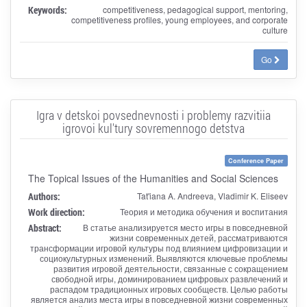
Keywords:
competitiveness, pedagogical support, mentoring,
competitiveness profiles, young employees, and corporate
culture
Go
Igra v detskoi povsednevnosti i problemy razvitiia
igrovoi kul'tury sovremennogo detstva
Conference Paper
The Topical Issues of the Humanities and Social Sciences
Authors:
Tat'iana A. Andreeva, Vladimir K. Eliseev
Work direction:
Теория и методика обучения и воспитания
Abstract:
В статье анализируется место игры в повседневной
жизни современных детей, рассматриваются
трансформации игровой культуры под влиянием цифровизации и
социокультурных изменений. Выявляются ключевые проблемы
развития игровой деятельности, связанные с сокращением
свободной игры, доминированием цифровых развлечений и
распадом традиционных игровых сообществ. Целью работы
является анализ места игры в повседневной жизни современных