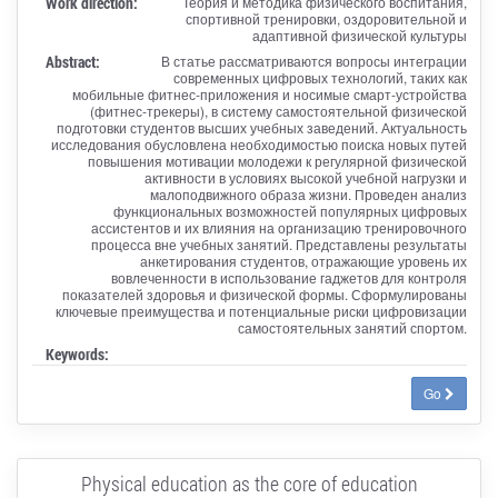
Work direction:
Теория и методика физического воспитания,
спортивной тренировки, оздоровительной и
адаптивной физической культуры
Abstract:
В статье рассматриваются вопросы интеграции
современных цифровых технологий, таких как
мобильные фитнес-приложения и носимые смарт-устройства
(фитнес-трекеры), в систему самостоятельной физической
подготовки студентов высших учебных заведений. Актуальность
исследования обусловлена необходимостью поиска новых путей
повышения мотивации молодежи к регулярной физической
активности в условиях высокой учебной нагрузки и
малоподвижного образа жизни. Проведен анализ
функциональных возможностей популярных цифровых
ассистентов и их влияния на организацию тренировочного
процесса вне учебных занятий. Представлены результаты
анкетирования студентов, отражающие уровень их
вовлеченности в использование гаджетов для контроля
показателей здоровья и физической формы. Сформулированы
ключевые преимущества и потенциальные риски цифровизации
самостоятельных занятий спортом.
Keywords:
Go
Physical education as the core of education