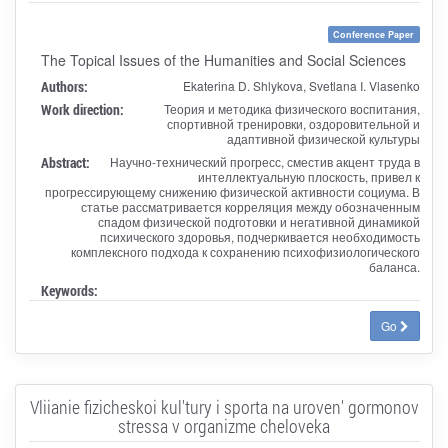
Conference Paper
The Topical Issues of the Humanities and Social Sciences
Authors:
Ekaterina D. Shlykova, Svetlana I. Vlasenko
Work direction:
Теория и методика физического воспитания,
спортивной тренировки, оздоровительной и
адаптивной физической культуры
Abstract:
Научно-технический прогресс, сместив акцент труда в
интеллектуальную плоскость, привел к
прогрессирующему снижению физической активности социума. В
статье рассматривается корреляция между обозначенным
спадом физической подготовки и негативной динамикой
психического здоровья, подчеркивается необходимость
комплексного подхода к сохранению психофизиологического
баланса.
Keywords:
Go
Vliianie fizicheskoi kul'tury i sporta na uroven' gormonov
stressa v organizme cheloveka