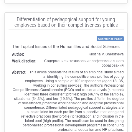
Differentiation of pedagogical support for young
employees based on their competitiveness profiles
Conference Paper
The Topical Issues of the Humanities and Social Sciences
Author:
Kristina V. Sherstneva
Work direction:
Содержание и технологии профессионального
образования
Abstract:
This article presents the results of an empirical study aimed
at identifying the competitiveness profiles of young
employees. Using a sample of 102 respondents (aged 18–35,
working in consulting services), the author's Professional
Competitiveness Questionnaire (PCQ) and cluster analysis (k-means)
identified three consistent profiles: high (46.1% of the sample),
situational (34.3%), and low (19.6%). The profiles differ in the degree
of self-efficacy, proactive work behavior, and adaptive professional
competence. Differentiated pedagogical support strategies are
substantiated for each profile: from supportive mentoring and
reflective practices (low profile) to facilitation and inclusion in the
talent pool (high profile). The results can be used in designing
personalized professional development programs in continuing
professional education and HR practices.