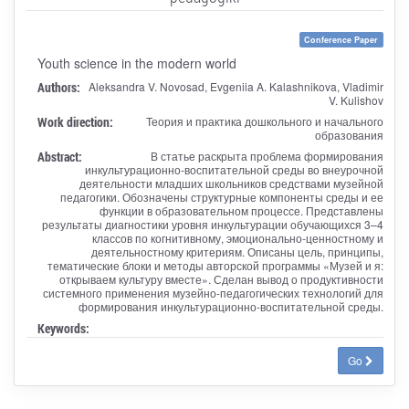
Conference Paper
Youth science in the modern world
Authors:
Aleksandra V. Novosad, Evgeniia A. Kalashnikova, Vladimir
V. Kulishov
Work direction:
Теория и практика дошкольного и начального
образования
Abstract:
В статье раскрыта проблема формирования
инкультурационно-воспитательной среды во внеурочной
деятельности младших школьников средствами музейной
педагогики. Обозначены структурные компоненты среды и ее
функции в образовательном процессе. Представлены
результаты диагностики уровня инкультурации обучающихся 3–4
классов по когнитивному, эмоционально-ценностному и
деятельностному критериям. Описаны цель, принципы,
тематические блоки и методы авторской программы «Музей и я:
открываем культуру вместе». Сделан вывод о продуктивности
системного применения музейно-педагогических технологий для
формирования инкультурационно-воспитательной среды.
Keywords:
Go