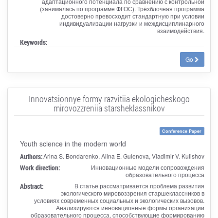
адаптационного потенциала по сравнению с контрольной
(занималась по программе ФГОС). Трёхблочная программа
достоверно превосходит стандартную при условии
индивидуализации нагрузки и междисциплинарного
взаимодействия.
Keywords:
Go
Innovatsionnye formy razvitiia ekologicheskogo
mirovozzreniia starsheklassnikov
Conference Paper
Youth science in the modern world
Authors:
Arina S. Bondarenko, Alina E. Gulenova, Vladimir V. Kulishov
Work direction:
Инновационные модели сопровождения
образовательного процесса
Abstract:
В статье рассматривается проблема развития
экологического мировоззрения старшеклассников в
условиях современных социальных и экологических вызовов.
Анализируются инновационные формы организации
образовательного процесса, способствующие формированию