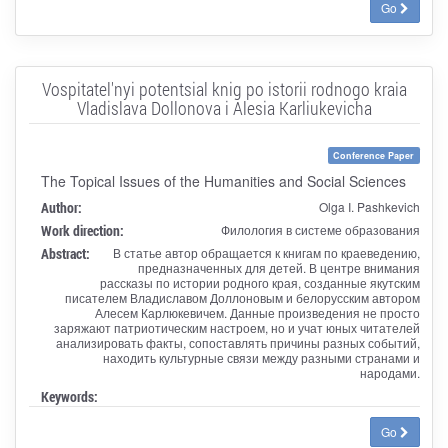
Go
Vospitatel'nyi potentsial knig po istorii rodnogo kraia
Vladislava Dollonova i Alesia Karliukevicha
Conference Paper
The Topical Issues of the Humanities and Social Sciences
Author:
Olga I. Pashkevich
Work direction:
Филология в системе образования
Abstract:
В статье автор обращается к книгам по краеведению,
предназначенных для детей. В центре внимания
рассказы по истории родного края, созданные якутским
писателем Владиславом Доллоновым и белорусским автором
Алесем Карлюкевичем. Данные произведения не просто
заряжают патриотическим настроем, но и учат юных читателей
анализировать факты, сопоставлять причины разных событий,
находить культурные связи между разными странами и
народами.
Keywords:
Go