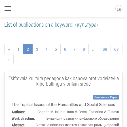
En
List of publications on a keyword: «культура»
«
1
2
3
4
5
6
7
8
...
66
67
»
Tsifrovaia kul'tura pedagoga kak osnova protivodeistviia
kiberbullingu v onlain-srede
Conference Paper
The Topical Issues of the Humanities and Social Sciences
Authors:
Bogdan M. Ialunin, Iana V. Brem, Ekaterina A. Tukova
Work direction:
Тенденции развития цифрового образования
Abstract:
В статье обосновывается ключевая роль цифровой