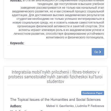
Abstract:
тенденции, где поступление в высшее учебное
заведение рассматривается не только как начальный этап
академического развития, но и как сложный процесс социальной
адаптации. Для достижения высоких академических результатов
студентам необходимо не только успешно интегрироваться в
новую социальную среду, но и освоить навыки самостоятельной
организации физической активности и занятий спортом. Эти
аспекты играют ключевую роль в их академическом успехе и
личностном развитии, способствуя формированию устойчивого
когнитивного и физического потенциала.
Keywords:
Go
Integratsiia mobil'nykh prilozhenii i fitnes-trekerov v
protsess samostoiatel'nykh zaniatii fizicheskoi kul'turoi
studentov
Conference Paper
The Topical Issues of the Humanities and Social Sciences
Authors:
Matvei V. Gavrilenko, Liudmila P. Fedosova