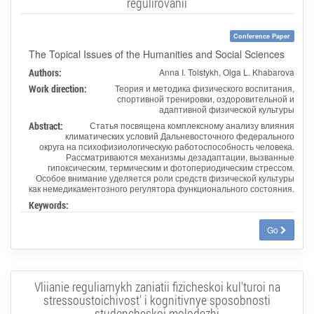
regulirovanii
Conference Paper
The Topical Issues of the Humanities and Social Sciences
Authors:
Anna I. Tolstykh, Olga L. Khabarova
Work direction:
Теория и методика физического воспитания,
спортивной тренировки, оздоровительной и
адаптивной физической культуры
Abstract:
Статья посвящена комплексному анализу влияния
климатических условий Дальневосточного федерального
округа на психофизиологическую работоспособность человека.
Рассматриваются механизмы дезадаптации, вызванные
гипоксическим, термическим и фотопериодическим стрессом.
Особое внимание уделяется роли средств физической культуры
как немедикаментозного регулятора функционального состояния.
Keywords:
Go
Vliianie reguliarnykh zaniatii fizicheskoi kul'turoi na
stressoustoichivost' i kognitivnye sposobnosti
studencheskoi molodezhi