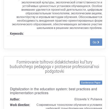
экологической культуры, экологической ответственности и
устойчивых ценностных установок обучающихся. Особое
внимание уделяется проектной деятельности, цифровым
образовательным технологиям, экологическим акциям,
волонтёрству и игровым методам обучения. Обосновывается
необходимость внедрения практико-ориентированных форм
экологического образования, обеспечивающих активное участие
школьников в решении экологических проблем.
Keywords:
Go
Formirovanie tsifrovoi didakticheskoi kul'tury
budushchego pedagoga v protsesse professional'noi
podgotovki
Conference Paper
Digitalization in the education system: best practices and
implementation practices
Author:
Elizaveta V. Puliaeva
Work direction:
Современные технологии обучения в условиях
цифровой трансформации образования