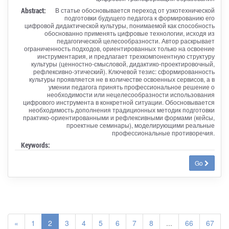
Abstract:
В статье обосновывается переход от узкотехнической
подготовки будущего педагога к формированию его
цифровой дидактической культуры, понимаемой как способность
обоснованно применять цифровые технологии, исходя из
педагогической целесообразности. Автор раскрывает
ограниченность подходов, ориентированных только на освоение
инструментария, и предлагает трехкомпонентную структуру
культуры (ценностно-смысловой, дидактико-проектировочный,
рефлексивно-этический). Ключевой тезис: сформированность
культуры проявляется не в количестве освоенных сервисов, а в
умении педагога принять профессиональное решение о
необходимости или нецелесообразности использования
цифрового инструмента в конкретной ситуации. Обосновывается
необходимость дополнения традиционных методик подготовки
практико-ориентированными и рефлексивными формами (кейсы,
проектные семинары), моделирующими реальные
профессиональные противоречия.
Keywords:
Go
«
1
2
3
4
5
6
7
8
...
66
67