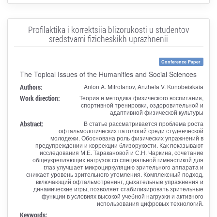
Profilaktika i korrektsiia blizorukosti u studentov
sredstvami fizicheskikh uprazhnenii
Conference Paper
The Topical Issues of the Humanities and Social Sciences
Authors:
Anton A. Mitrofanov, Anzhela V. Konobeiskaia
Work direction:
Теория и методика физического воспитания,
спортивной тренировки, оздоровительной и
адаптивной физической культуры
Abstract:
В статье рассматривается проблема роста
офтальмологических патологий среди студенческой
молодежи. Обоснована роль физических упражнений в
предупреждении и коррекции близорукости. Как показывают
исследования М.Е. Таракановой и С.Н. Чаркина, сочетание
общеукрепляющих нагрузок со специальной гимнастикой для
глаз улучшает микроциркуляцию зрительного аппарата и
снижает уровень зрительного утомления. Комплексный подход,
включающий офтальмотренинг, дыхательные упражнения и
динамические игры, позволяет стабилизировать зрительные
функции в условиях высокой учебной нагрузки и активного
использования цифровых технологий.
Keywords: