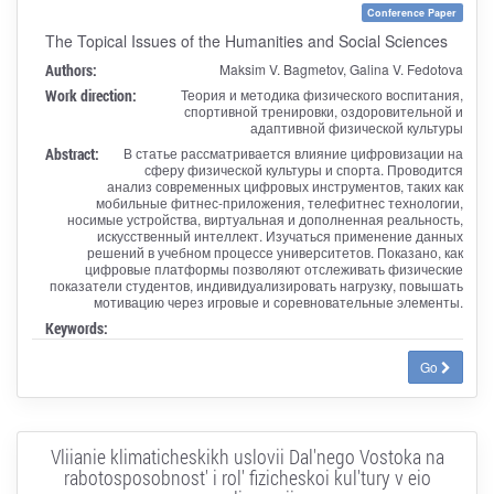
Conference Paper
The Topical Issues of the Humanities and Social Sciences
Authors:
Maksim V. Bagmetov, Galina V. Fedotova
Work direction:
Теория и методика физического воспитания,
спортивной тренировки, оздоровительной и
адаптивной физической культуры
Abstract:
В статье рассматривается влияние цифровизации на
сферу физической культуры и спорта. Проводится
анализ современных цифровых инструментов, таких как
мобильные фитнес-приложения, телефитнес технологии,
носимые устройства, виртуальная и дополненная реальность,
искусственный интеллект. Изучаться применение данных
решений в учебном процессе университетов. Показано, как
цифровые платформы позволяют отслеживать физические
показатели студентов, индивидуализировать нагрузку, повышать
мотивацию через игровые и соревновательные элементы.
Keywords:
Go
Vliianie klimaticheskikh uslovii Dal'nego Vostoka na
rabotosposobnost' i rol' fizicheskoi kul'tury v eio