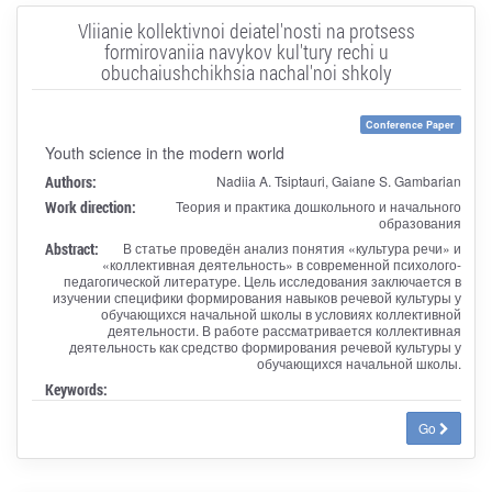
Vliianie kollektivnoi deiatel'nosti na protsess
formirovaniia navykov kul'tury rechi u
obuchaiushchikhsia nachal'noi shkoly
Conference Paper
Youth science in the modern world
Authors:
Nadiia A. Tsiptauri, Gaiane S. Gambarian
Work direction:
Теория и практика дошкольного и начального
образования
Abstract:
В статье проведён анализ понятия «культура речи» и
«коллективная деятельность» в современной психолого-
педагогической литературе. Цель исследования заключается в
изучении специфики формирования навыков речевой культуры у
обучающихся начальной школы в условиях коллективной
деятельности. В работе рассматривается коллективная
деятельность как средство формирования речевой культуры у
обучающихся начальной школы.
Keywords:
Go