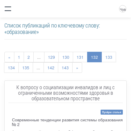
Чув
Список публикаций по ключевому слову:
«образование»
«
1
2
...
129
130
131
132
133
134
135
...
142
143
»
К вопросу о социализации инвалидов и лиц с
ограниченными возможностями здоровья в
образовательном пространстве
Пухăри статья
Современные тенденции развития системы образования
№ 2