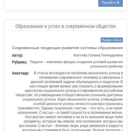
Перейти
Образование и успех в современном обществе
Пухăри статья
Современные тенденции развития системы образования
Автор:
Коптева Галина Геннадьевна
Рубрика:
Педагог – ключевая фигура создания условий развития
успешного ребенка
Аннотаци:
В статье исследуется проблема жизненного успеха в
понимании современного человека и связанные с
данной проблемой задачи обучающихся и педагогов. В
настоящее время можно уже говорить о формировании
идеологии социального успеха в современном российском
обществе, об утверждении в общественном сознании доктрины
социального успеха. Идея жизненного успеха, утверждение
особой ценности успеха личности распространились
повсеместно. Однако подлинное счастье – это путь, а не пункт
назначения. Счастье – в самой сущности и проживании жизни.
Оно внутри самого человека и не есть внешние вещи либо
предметы, которые мы имеем, или положения, которых мы
достигаем. Счастье – близкие люди, ради уважения и радости
которых мы стремимся быть успешными. Задача педагога –