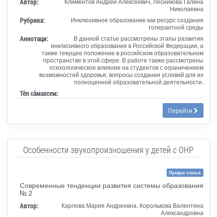
Автор:
Климентов Андрей Алексеевич, Лесникова Галина
Николаевна
Рубрика:
Инклюзивное образование как ресурс создания
толерантной среды
Аннотаци:
В данной статье рассмотрены этапы развития
инклюзивного образования в Российской Федерации, а
также текущее положение в российском образовательном
пространстве в этой сфере. В работе также рассмотрены
психологическое влияние на студентов с ограничением
возможностей здоровья, вопросы создания условий для их
полноценной образовательной деятельности.
Тӗп сӑмахсем:
Перейти
Особенности звукопроизношения у детей с ОНР
Пухăри статья
Современные тенденции развития системы образования
№ 2
Автор:
Карлова Мария Андреевна, Королькова Валентина
Александровна