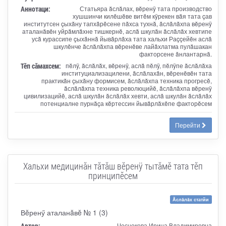
Аннотаци:
Статьяра ăслăлах, вĕренÿ тата производство
хушшинчи килĕшĕве витĕм кÿрекен вăя тата çав
институтсен çыхăну тапхăрĕсене пăхса тухнă, ăслăлăхпа вĕренÿ
аталанăвĕн уйрăмлăхне тишкернĕ, аслă шкулăн ăслăлăх хевтипе
усă курассипе çыхăннă йывăрлăха тата хальхи Раççейĕн аслă
шкулĕнче ăслăлăхпа вĕренĕве лайăхлатма пулăшакан
факторсене ăнлантарнă.
Тӗп сӑмахсем:
пĕлÿ, ăслăлăх, вĕренÿ, аслă пĕлÿ, пĕлÿпе ăслăлăха
институциализацилени, ăслăлахăн, вĕренĕвĕн тата
практикăн çыхăну формисем, ăслăлăхпа техника прогресĕ,
ăслăлăхпа техника революцийĕ, ăслăлăхпа вĕренÿ
цивилизацийĕ, аслă шкулăн ăслăлăх хевти, аслă шкулăн ăслăлăх
потенциалне пурнăçа кĕртессин йывăрлăхĕпе факторĕсем
Перейти
Хальхи медицинăн тăтăш вĕренÿ тытăмĕ тата тĕп
принципĕсем
Ăслăлăх статйи
Вĕренӳ аталанăвĕ № 1 (3)
Автор:
Чеснокова Ирина Владимировна