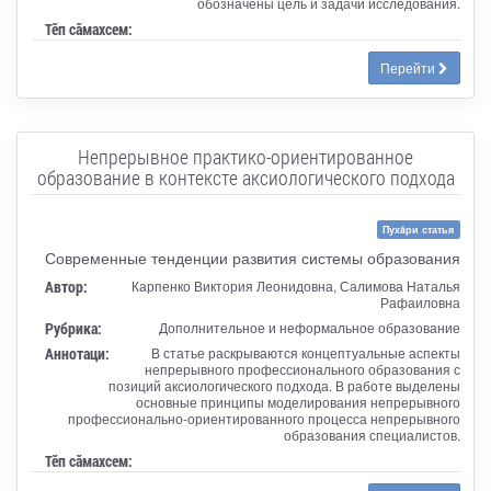
обозначены цель и задачи исследования.
Тӗп сӑмахсем:
Перейти
Непрерывное практико-ориентированное
образование в контексте аксиологического подхода
Пухăри статья
Современные тенденции развития системы образования
Автор:
Карпенко Виктория Леонидовна, Салимова Наталья
Рафаиловна
Рубрика:
Дополнительное и неформальное образование
Аннотаци:
В статье раскрываются концептуальные аспекты
непрерывного профессионального образования с
позиций аксиологического подхода. В работе выделены
основные принципы моделирования непрерывного
профессионально-ориентированного процесса непрерывного
образования специалистов.
Тӗп сӑмахсем: