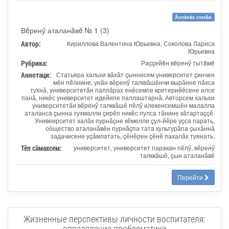
Ăслăлăх статйи
Вĕренӳ аталанăвĕ № 1 (3)
Автор:
Кириллова Валентина Юрьевна, Соколова Лариса
Юрьевна
Рубрика:
Раççейĕн вĕренӳ тытăмĕ
Аннотаци:
Статьяра хальхи вӑхӑт çыннисем университет çинчен
мӗн пӗлнине, унӑн вӗренӳ талккӑшӗнчи вырӑнне пӑхса
тухнӑ, университетӑн паллӑрах енӗсемпе критерийӗсене илсе
панӑ, никӗс университет идейипе паллаштарнӑ. Авторсем хальхи
университетӑн вӗренӳ талккӑшӗ пӗлӳ илекенсемшӗн малалла
аталанса çынна тухмалли çирӗп никӗс пулса тӑнине кӑтартаççӗ.
Унивеирситет халӑх пурнӑçне кӗмелли çул-йӗре уçса парать,
общество аталанӑвӗн пурнӑçпа тата культурӑпа çыхӑннӑ
задачисене уçӑмлатать, çӗнӗрен çӗнӗ пахалӑх туянать.
Тӗп сӑмахсем:
университет, университет паракан пӗлӳ, вӗренӳ
талккӑшӗ, çын аталанӑвӗ
Перейти
Жизненные перспективы личности воспитателя:
определение проблематики