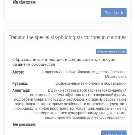
Тӗп сӑмахсем:
Перейти
Training the specialists-philologists for foreign countries
Конференци статья
Образование, инновации, исследования как ресурс
развития сообщества
Автор:
Андреева Анна Михайловна, Андреева Светлана
Михайловна
Рубрика:
Современные технологии в образовании
Аннотаци:
В данной статье рассматривается концепция
включенной формы обучения как краткосрочной формы
подготовки специалистов для зарубежных стран. В работе также
раскрываются характерные особенности включения студентов в
иносоциокультурное пространство, концепции, направленные на
формирование межкультурной коммуникации, а также
педагогические условия для ее формирования.
Тӗп сӑмахсем:
Перейти