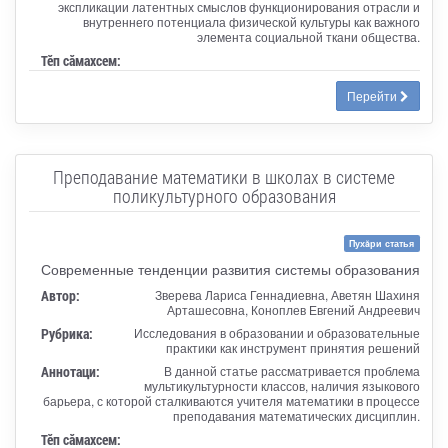
экспликации латентных смыслов функционирования отрасли и
внутреннего потенциала физической культуры как важного
элемента социальной ткани общества.
Тӗп сӑмахсем:
Перейти
Преподавание математики в школах в системе
поликультурного образования
Пухăри статья
Современные тенденции развития системы образования
Автор:
Зверева Лариса Геннадиевна, Аветян Шахиня
Арташесовна, Коноплев Евгений Андреевич
Рубрика:
Исследования в образовании и образовательные
практики как инструмент принятия решений
Аннотаци:
В данной статье рассматривается проблема
мультикультурности классов, наличия языкового
барьера, с которой сталкиваются учителя математики в процессе
преподавания математических дисциплин.
Тӗп сӑмахсем: