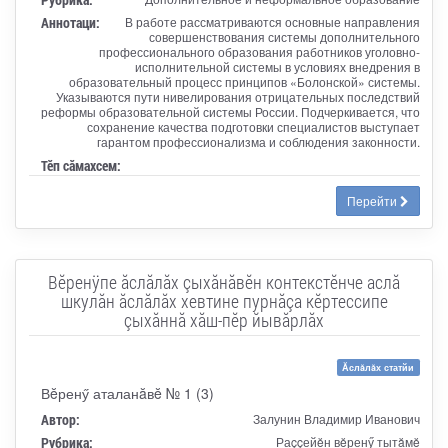
Аннотаци:
В работе рассматриваются основные направления
совершенствования системы дополнительного
профессионального образования работников уголовно-
исполнительной системы в условиях внедрения в
образовательный процесс принципов «Болонской» системы.
Указываются пути нивелирования отрицательных последствий
реформы образовательной системы России. Подчеркивается, что
сохранение качества подготовки специалистов выступает
гарантом профессионализма и соблюдения законности.
Тӗп сӑмахсем:
Перейти
Вĕренÿпе ăслăлăх çыхăнăвĕн контекстĕнче аслă
шкулăн ăслăлăх хевтине пурнăçа кĕртессипе
çыхăннă хăш-пĕр йывăрлăх
Ăслăлăх статйи
Вĕренӳ аталанăвĕ № 1 (3)
Автор:
Залунин Владимир Иванович
Рубрика:
Раççейĕн вĕренӳ тытăмĕ