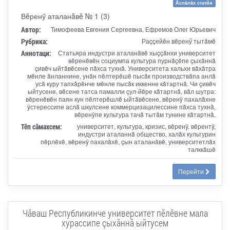
Ăслăлăх статйи
Вĕренӳ аталанăвĕ № 1 (3)
Автор:
Тимофеева Евгения Сергеевна, Ефремов Олег Юрьевич
Рубрика:
Раççейĕн вĕренӳ тытăмĕ
Аннотаци:
Статьяра индустри аталанăвĕ хыççăнхи университет
вĕренĕвĕн социумпа культура пурнăçĕпе çыхăннă
çивĕч ыйтăвĕсене пăхса тухнă. Университета хальхи вăхăтра
мĕнле ăнланнине, унăн пĕлтерĕшĕ пысăк производствăпа анлă
усă куру тапхăрĕнче мĕнле пысăк иккенне кăтартнă. Чи çивĕч
ыйтусене, вĕсене татса памалли çул-йĕре кăтартнă, вăл шутра:
вĕренĕвĕн паян кун пĕлтерĕшлĕ ыйтăвĕсене, вĕренÿ пахалăхне
ÿстерессипе аслă шкулсене коммерцизацилессине пăхса тухнă,
вĕренÿпе культура тачă тытăм тунине кăтартнă.
Тӗп сӑмахсем:
университет, культура, кризис, вĕренÿ, вĕрентÿ,
индустри аталаннă общество, халăх культурин
пĕрлĕхĕ, вĕренÿ пахалăхĕ, çын аталанăвĕ, университетлăх
талккăшĕ
Перейти
Чӑваш Республикинче университет пӗлӗвне мала
хурассипе çыхӑннӑ ыйтусем