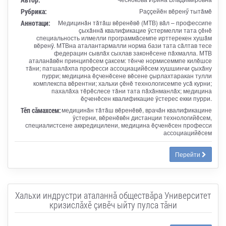
Рубрика:
Раççейĕн вĕренӳ тытăмĕ
Аннотаци:
Медицинăн тăтăш вĕренĕвĕ (МТВ) вăл – профессипе
çыхăннă квалификацие ÿстермелли тата çĕнĕ
специальность илмелли программăсемпе ирттерекен хушăм
вĕренÿ. МТВна аталантармалли норма бази тата сăлтав тесе
федерацин сывлăх сыхлав законĕсене пăхмалла. МТВ
аталанăвĕн принципĕсем çаксем: тĕнче нормисеммпе килĕшсе
тăни; патшалăхпа професси ассоциацийĕсем хушшинчи çыхăну
пурри; медицина ĕçченĕсене вĕсене çырлахтаракан тулли
комплекспа вĕрентни; хальхи çĕнĕ технологисемпе усă курни;
пахалăха тĕрĕслесе тăни тата пăхăнманлăх; медицина
ĕçченĕсен квалификацие ÿстерес екки пурри.
Тӗп сӑмахсем:
медицинăн тăтăш вĕренĕвĕ, врачăн квалификацине
ÿстерни, вĕренĕвĕн дистанции технологийĕсем,
специалистсене аккредицилени, медицина ĕçченĕсен професси
ассоциацийĕсем
Перейти
Хальхи индрустри аталаннă обществăра Университет
кризислăхĕ çивĕч ыйту пулса тăни