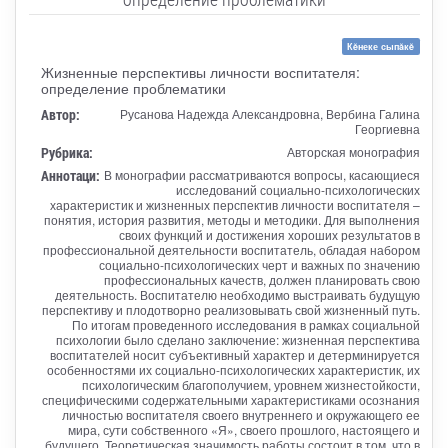
Кĕнеке сыпăкĕ
Жизненные перспективы личности воспитателя:
определение проблематики
Автор:
Русанова Надежда Александровна, Вербина Галина
Георгиевна
Рубрика:
Авторская монография
Аннотаци:
В монографии рассматриваются вопросы, касающиеся
исследований социально-психологических
характеристик и жизненных перспектив личности воспитателя –
понятия, история развития, методы и методики. Для выполнения
своих функций и достижения хороших результатов в
профессиональной деятельности воспитатель, обладая набором
социально-психологических черт и важных по значению
профессиональных качеств, должен планировать свою
деятельность. Воспитателю необходимо выстраивать будущую
перспективу и плодотворно реализовывать свой жизненный путь.
По итогам проведенного исследования в рамках социальной
психологии было сделано заключение: жизненная перспектива
воспитателей носит субъективный характер и детерминируется
особенностями их социально-психологических характеристик, их
психологическим благополучием, уровнем жизнестойкости,
специфическими содержательными характеристиками осознания
личностью воспитателя своего внутреннего и окружающего ее
мира, сути собственного «Я», своего прошлого, настоящего и
будущего. Теоретическая значимость работы состоит в том, что в