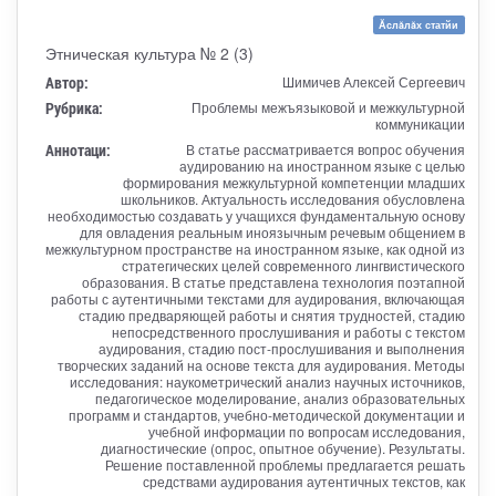
Ăслăлăх статйи
Этническая культура № 2 (3)
Автор:
Шимичев Алексей Сергеевич
Рубрика:
Проблемы межъязыковой и межкультурной
коммуникации
Аннотаци:
В статье рассматривается вопрос обучения
аудированию на иностранном языке с целью
формирования межкультурной компетенции младших
школьников. Актуальность исследования обусловлена
необходимостью создавать у учащихся фундаментальную основу
для овладения реальным иноязычным речевым общением в
межкультурном пространстве на иностранном языке, как одной из
стратегических целей современного лингвистического
образования. В статье представлена технология поэтапной
работы с аутентичными текстами для аудирования, включающая
стадию предваряющей работы и снятия трудностей, стадию
непосредственного прослушивания и работы с текстом
аудирования, стадию пост-прослушивания и выполнения
творческих заданий на основе текста для аудирования. Методы
исследования: наукометрический анализ научных источников,
педагогическое моделирование, анализ образовательных
программ и стандартов, учебно-методической документации и
учебной информации по вопросам исследования,
диагностические (опрос, опытное обучение). Результаты.
Решение поставленной проблемы предлагается решать
средствами аудирования аутентичных текстов, как