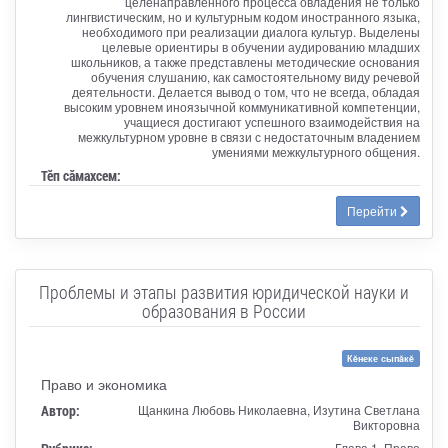
целенаправленного процесса овладения не только
лингвистическим, но и культурным кодом иностранного языка,
необходимого при реализации диалога культур. Выделены
целевые ориентиры в обучении аудированию младших
школьников, а также представлены методические основания
обучения слушанию, как самостоятельному виду речевой
деятельности. Делается вывод о том, что не всегда, обладая
высоким уровнем иноязычной коммуникативной компетенции,
учащиеся достигают успешного взаимодействия на
межкультурном уровне в связи с недостаточным владением
умениями межкультурного общения.
Тӗп сӑмахсем:
Перейти
Проблемы и этапы развития юридической науки и
образования в России
Кĕнеке сыпăкĕ
Право и экономика
Автор:
Щанкина Любовь Николаевна, Изутина Светлана
Викторовна
Глава 1. Право