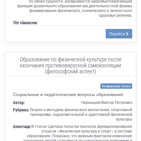
по своей сущности, раскрывается здоровьесберегающая
функция дошкольного образования как деятельностной формы
формирования физического, психического и личностного
здоровья ребенка.
Тӗп сӑмахсем:
Перейти
Образование по физической культуре после
окончания противовирусной самоизоляции
(философский аспект)
Конференци статья
Социальные и педагогические вопросы образования
Автор:
Чернышев Виктор Петрович
Рубрика:
Теория и методика физического воспитания, спортивной
тренировки, оздоровительной и адаптивной физической
культуры
Аннотаци:
В статье сделана попытка прогноза функционирования
отрасли «Физическая культура и спорт» в системе
образования. Показано, что важным фактором изменения
отношения людей становится их сознательное поведение в