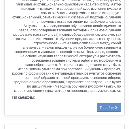
учитывая их функционально-смысловую характеристику. Автор
приходит к выводу, что современный курс изучения русского
языка в области морфемики в школе игнорирует
функциональный, семантический и системный подходы обучения
и по-прежнему остается одним из наиболее сложных.
Актуальность исследования обусловлена необходимостью
разработки совершенствования методов и приемов обучения
морфемике (составу слова) и словообразованию как системе, так
как именно системность в обучении предполагает совокупность
структурированных и взаимосвязанных между собой
элементов, – такой подход является более качественным и
современным в условиях основной школы. Цель исследования –
на основе изучения теоретической литературы рассмотреть
совершенствование системы работы по морфемике и
словообразованию. Материалы исследования могут быть
использованы учителями при составлении учебных программ,
курсов по формированию метапредметных результатов освоения
основной образовательной программы основного общего,
среднего общего образования, в процессе преподавания в вузах
по дисциплине «Методика обучения русскому языку», по
корректирующему курсу методики преподавания русского языка.
Тӗп сӑмахсем:
Перейти