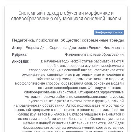
Системный подход в обучении морфемике и
словообразованию обучающихся основной школы
Конференци статья
Педагогика, психология, общество: современные тренды
Автор:
Егорова Дина Сергеевна, Дмитриева Евдокия Николаевна
Рубрика:
Филология в системе образования
Аннотаци:
В научно-методической статье рассматриваются
проблемные вопросы изучения морфемики и
словообразования в основной школе. Рассматриваются
омонимичные, синонимичные и антонимичные отношения в
области морфемики, нормы сочетаемости морфем;
морфологические способы образования слов, основные модели
по типам словообразования. Формируется тезис –
словообразование как система. Отбираются эффективные
методы и приемы работы по словообразованию на уроках
русского языка с учетом системности и функциональной
направленности образования. Автор подчеркивает, что согласно
школьной программе в теоретическом плане морфемика (состав
слова) изучается в 5 классе, в 6 классе учащиеся знакомятся с
основными способами словообразования. Основные умения и
навыки в данной области языкознания являются базой для
формирования основных речевых умений, соответственно,
школьники должны уметь опознавать и выделять морфемы,