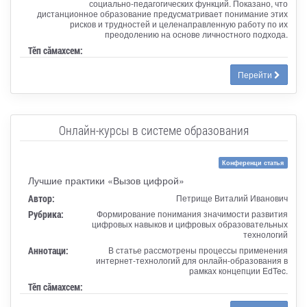
социально-педагогических функций. Показано, что
дистанционное образование предусматривает понимание этих
рисков и трудностей и целенаправленную работу по их
преодолению на основе личностного подхода.
Тӗп сӑмахсем:
Перейти
Онлайн-курсы в системе образования
Конференци статья
Лучшие практики «Вызов цифрой»
Автор:
Петрище Виталий Иванович
Рубрика:
Формирование понимания значимости развития
цифровых навыков и цифровых образовательных
технологий
Аннотаци:
В статье рассмотрены процессы применения
интернет-технологий для онлайн-образования в
рамках концепции EdTec.
Тӗп сӑмахсем: