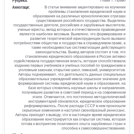
Рубрика:
Аннотаци:
В статье внимание акцентировано на изучении
проблемы становления юридической науки и
образования на различных хронологических отрезках
существования российского государства. Выделены
государственные деятели, российские и зарубежные мыслители,
ученые-юристы, вклад которых в отечественное правоведение
является наиболее весомым. Выявлено, что формирование и
развитие теоретической юриспруденции было вызвано
потребностями общества и государства в справедливом праве, а
также необходимостью систематизации действующего
законодательства. Вывод авторов состоит в том, что
становлению юридического образования в России активно
содействовала государственная власть, которая способствовала
изданию первых учебников и учебных пособий по гражданским и
уголовным законам; открытию школ, гимназий, университетов.
Авторы подчеркивают, что деятельность данных специальных
образовательных учреждений имела серьезное значение для
формирования системы юридической науки и образования, на
базе которых сложились научные школы и направления,
получившие развитие в советский период и на современном
этапе. Отмечается, что постепенно методологический
инструментарий обновлялся, юридическое образование
реформировалось. После распада СССР в нем произошли
серьезные изменения и наступил своеобразный ренессанс.
Авторы приходят к выводу, что в настоящее время юридическое
образование конструируется как открытая система, которая
готова к восприятию позитивного опыта зарубежных стран и
способна к самосовершенствованию.