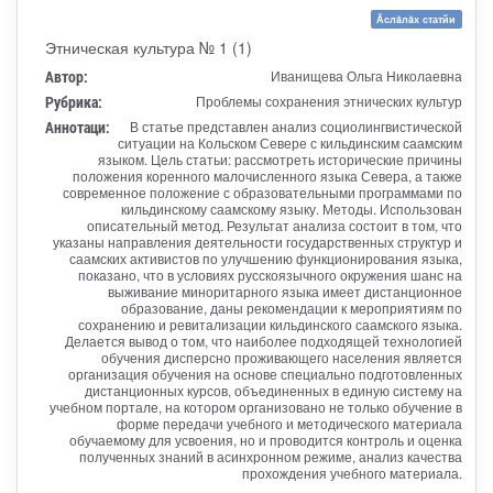
Ăслăлăх статйи
Этническая культура № 1 (1)
Автор:
Иванищева Ольга Николаевна
Рубрика:
Проблемы сохранения этнических культур
Аннотаци:
В статье представлен анализ социолингвистической
ситуации на Кольском Севере с кильдинским саамским
языком. Цель статьи: рассмотреть исторические причины
положения коренного малочисленного языка Севера, а также
современное положение с образовательными программами по
кильдинскому саамскому языку. Методы. Использован
описательный метод. Результат анализа состоит в том, что
указаны направления деятельности государственных структур и
саамских активистов по улучшению функционирования языка,
показано, что в условиях русскоязычного окружения шанс на
выживание миноритарного языка имеет дистанционное
образование, даны рекомендации к мероприятиям по
сохранению и ревитализации кильдинского саамского языка.
Делается вывод о том, что наиболее подходящей технологией
обучения дисперсно проживающего населения является
организация обучения на основе специально подготовленных
дистанционных курсов, объединенных в единую систему на
учебном портале, на котором организовано не только обучение в
форме передачи учебного и методического материала
обучаемому для усвоения, но и проводится контроль и оценка
полученных знаний в асинхронном режиме, анализ качества
прохождения учебного материала.