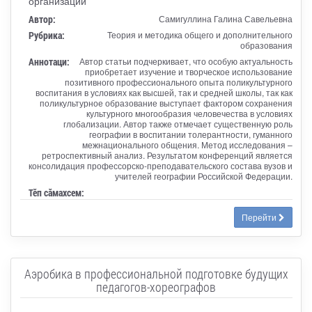
организации
Автор:
Самигуллина Галина Савельевна
Рубрика:
Теория и методика общего и дополнительного
образования
Аннотаци:
Автор статьи подчеркивает, что особую актуальность
приобретает изучение и творческое использование
позитивного профессионального опыта поликультурного
воспитания в условиях как высшей, так и средней школы, так как
поликультурное образование выступает фактором сохранения
культурного многообразия человечества в условиях
глобализации. Автор также отмечает существенную роль
географии в воспитании толерантности, гуманного
межнационального общения. Метод исследования –
ретроспективный анализ. Результатом конференций является
консолидация профессорско-преподавательского состава вузов и
учителей географии Российской Федерации.
Тӗп сӑмахсем:
Перейти
Аэробика в профессиональной подготовке будущих
педагогов-хореографов