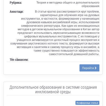
Рубрика:
Теория и методика общего и дополнительного
образования
Аннотаци:
В статье кратко рассматривается круг проблем,
характерных для обучения игре на духовых
инструментах, в частности, формирование у начинающих
духовиков навыков ансамблевой игры, использования
симфонического репертуара. Как один из инновационных
методов в детском музыкальном образовании в Китае автор
предлагает использовать звукозаписывающие возможности
цифровых музыкальных инструментов. С их помощью у
учащегося активизируется целостный процесс восприятия и
озвучивания акустического нотного текста, формируется высокая
мотивация к занятиям и самому процессу игры в ансамбле, а
также существенно повышается эффективность
самостоятельной домашней работы.
Тӗп сӑмахсем:
Перейти
Дополнительное образование в системе создания
инклюзивной среды
Конференци статья