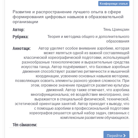
Конференци статья
Развитие и распространение лучшего опыта в сфере
формирования цифровых навыков в образовательной
организации
Автор:
Тянь Цзинцзин
Рубрика:
Теория и методика общего и дополнительного
образования
Аннотаци:
Автор уделяет особое внимание аэробике, которая
может являться одной из важной составляющей
классической хореографической подготовки, использующей
разнообразные технологические и выразительные средства
искусства танца. Автор подчёркивает, что базовые аэробные
движения способствуют развитию ритмичности и мышечной
координации, усвоению основных навыков моторики,
позволяющих освоить элементы разного уровня сложности. При
этом, огромное значение придаётся развитию культуры
движений. Автор также отмечает, что аэробика
многофункциональна; её воздействие многогранно, оно
выражается в специальной физической, технической,
эстетической ориентации занятий. Автор приходит к выводу, что
с помощью аэробики в профессиональной подготовке
хореографов решается целый набор задач, связанных с
комплексным развитием обучающихся.
Тӗп сӑмахсем:
Перейти