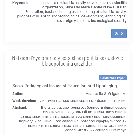
Keywords:
research, scientific activity, developments, scientific
organization, State Research Center of the Russian
Federation, basic technologies, monitoring of scientific activity,
priorities of scientific and technological development, technological
sovereignty, nation's technological security
Go
Natsional'nye prioritety sotsial'noi politiki kak uslovie
blagopoluchiia grazhdan
Conference Paper
Socio-Pedagogical Issues of Education and Upbringing
Author:
Anastasiia S. Grigorenko
Work direction:
Динамика социальной среды как фактор развития
Abstract:
В статье рассмотрены особенности финансового
обеспечения социальной политики населения и
социальных выплат гражданам в условиях постпандемийного
периода и санкционного давления. Автором сформулированы
приоритеты социальных выплат, социальных гарантий и
дополнительных социальных услуг.