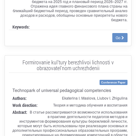
бюджета на 2025 год и плановый период 2026–2027 гг.
Отражена идея главного финансового плана страны на
ближайший бюджетный период, проведен сравнительный анализ
доходов и расходов, обобщены основные приоритеты нового
бюджета.
Keywords:
Go
Formirovanie kul'tury berezhlivoi lichnosti v
obrazovatel'nom uchrezhdenii
Conference Paper
Technopark of universal pedagogical competencies
Authors:
Ekaterina I. Maslova, Liubov I. Zhigulina
Work direction:
Теория и методика обучения и воспитания
Abstract:
В статье рассматриваются возможности использования
в практике деятельности педагогов методов и
инструментов формирования культуры бережливой личности,
которые могут быть использованы при реализации основных и
дополнительных профессиональных образовательных программ,
ориентированных на формирование компетенций в области