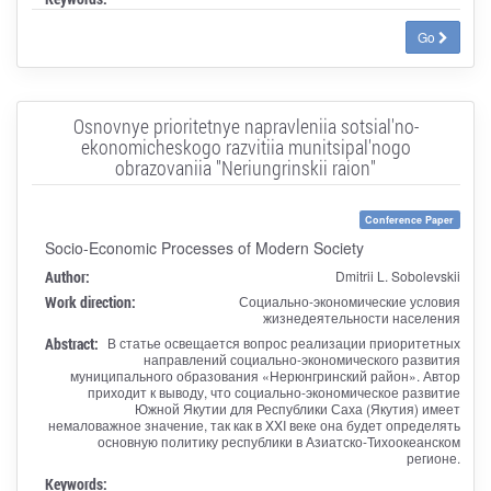
Go
Osnovnye prioritetnye napravleniia sotsial'no-
ekonomicheskogo razvitiia munitsipal'nogo
obrazovaniia "Neriungrinskii raion"
Conference Paper
Socio-Economic Processes of Modern Society
Author:
Dmitrii L. Sobolevskii
Work direction:
Социально-экономические условия
жизнедеятельности населения
Abstract:
В статье освещается вопрос реализации приоритетных
направлений социально-экономического развития
муниципального образования «Нерюнгринский район». Автор
приходит к выводу, что социально-экономическое развитие
Южной Якутии для Республики Саха (Якутия) имеет
немаловажное значение, так как в XXI веке она будет определять
основную политику республики в Азиатско-Тихоокеанском
регионе.
Keywords: