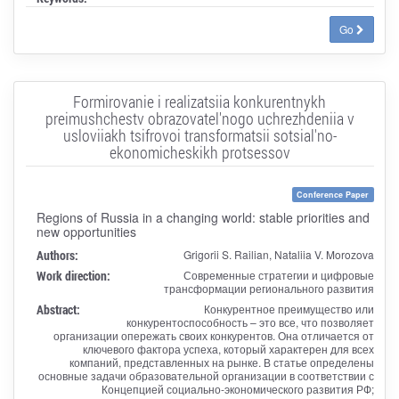
Go
Formirovanie i realizatsiia konkurentnykh
preimushchestv obrazovatel'nogo uchrezhdeniia v
usloviiakh tsifrovoi transformatsii sotsial'no-
ekonomicheskikh protsessov
Conference Paper
Regions of Russia in a changing world: stable priorities and
new opportunities
Authors:
Grigorii S. Railian, Nataliia V. Morozova
Work direction:
Современные стратегии и цифровые
трансформации регионального развития
Abstract:
Конкурентное преимущество или
конкурентоспособность – это все, что позволяет
организации опережать своих конкурентов. Она отличается от
ключевого фактора успеха, который характерен для всех
компаний, представленных на рынке. В статье определены
основные задачи образовательной организации в соответствии с
Концепцией социально-экономического развития РФ;