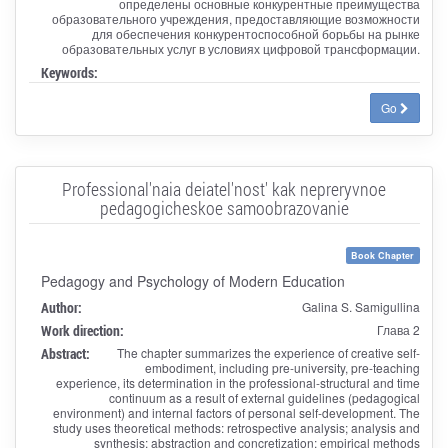
определены основные конкурентные преимущества
образовательного учреждения, предоставляющие возможности
для обеспечения конкурентоспособной борьбы на рынке
образовательных услуг в условиях цифровой трансформации.
Keywords:
Go
Professional'naia deiatel'nost' kak nepreryvnoe
pedagogicheskoe samoobrazovanie
Book Chapter
Pedagogy and Psychology of Modern Education
Author:
Galina S. Samigullina
Work direction:
Глава 2
Abstract:
The chapter summarizes the experience of creative self-
embodiment, including pre-university, pre-teaching
experience, its determination in the professional-structural and time
continuum as a result of external guidelines (pedagogical
environment) and internal factors of personal self-development. The
study uses theoretical methods: retrospective analysis; analysis and
synthesis; abstraction and concretization; empirical methods