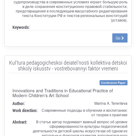
судопроизводства в современных условиях играет большую роль
в деле сохранения конституционно-правовой стабильности,
предотвращения в последующем масштабного редактирования
текста Конституции РФ и текстов региональных конституций
(уставов).
Keywords:
Go
Kul'tura pedagogicheskoi deiatel'nosti kollektiva detskoi
shkoly iskusstv - vostrebovannyi faktor vremeni
Conference Paper
Innovations and Traditions in Educational Practice of
Modern Children's Art School
Author:
Marina A. Terenteva
Work direction:
Современные подходы в обучении и воспитании:
от теории к практике
Abstract:
В статье автор поднимает важный вопрос об уровне
сформированности культуры педагогической
деятельности детской школы искусств как об одном из
актуальных факторов развития дополнительного