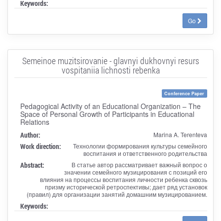
Keywords:
Go
Semeinoe muzitsirovanie - glavnyi dukhovnyi resurs
vospitaniia lichnosti rebenka
Conference Paper
Pedagogical Activity of an Educational Organization – The
Space of Personal Growth of Participants in Educational
Relations
Author:
Marina A. Terenteva
Work direction:
Технологии формирования культуры семейного
воспитания и ответственного родительства
Abstract:
В статье автор рассматривает важный вопрос о
значении семейного музицирования с позиций его
влияния на процессы воспитания личности ребенка сквозь
призму исторической ретроспективы; дает ряд установок
(правил) для организации занятий домашним музицированием.
Keywords: