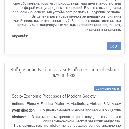
способствовала тому, что природозащитная деятельность стала
сферой международных отношений. В статье исследованы
проблемы обеспечения устойчивого развития на уровне региона.
Выделены цели современной региональной политики
устойчивого развития территорий. В процессе подготовки статьи
применялись общенаучные методы познания (анализ, синтез,
индукции и дедукции).
Keywords:
Go
Rol' gosudarstva i prava v sotsial'no-ekonomicheskom
razvitii Rossii
Conference Paper
Socio-Economic Processes of Modern Society
Authors:
Elena V. Feshina, Vlaimir A. Abelbeisov, Aleksan F. Maksoev
Work direction:
Социально-экономические процессы в обществе
Abstract:
В статье рассматривается роль государства и права в
социально-экономическом развитии общества.
Подчеркивается, что эффективное государственное управление