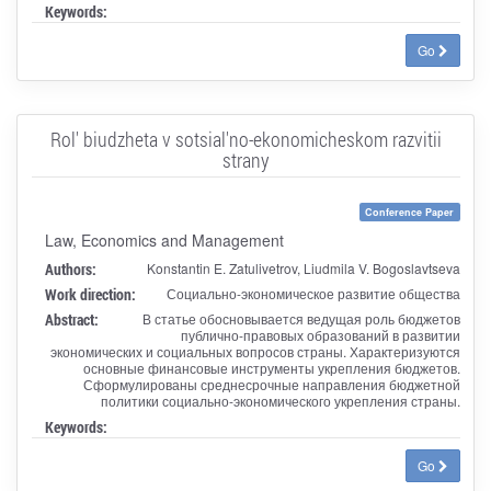
Keywords:
Go
Rol' biudzheta v sotsial'no-ekonomicheskom razvitii
strany
Conference Paper
Law, Economics and Management
Authors:
Konstantin E. Zatulivetrov, Liudmila V. Bogoslavtseva
Work direction:
Социально-экономическое развитие общества
Abstract:
В статье обосновывается ведущая роль бюджетов
публично-правовых образований в развитии
экономических и социальных вопросов страны. Характеризуются
основные финансовые инструменты укрепления бюджетов.
Сформулированы среднесрочные направления бюджетной
политики социально-экономического укрепления страны.
Keywords:
Go