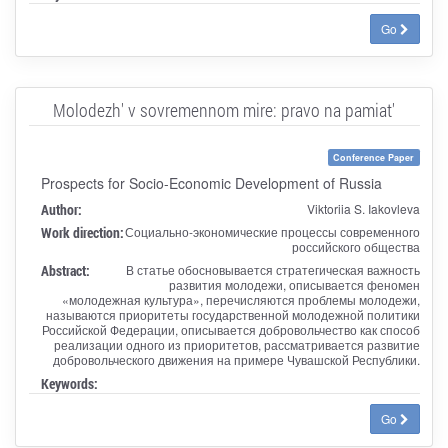
Go
Molodezh' v sovremennom mire: pravo na pamiat'
Conference Paper
Prospects for Socio-Economic Development of Russia
Author:
Viktoriia S. Iakovleva
Work direction:
Социально-экономические процессы современного
российского общества
Abstract:
В статье обосновывается стратегическая важность
развития молодежи, описывается феномен
«молодежная культура», перечисляются проблемы молодежи,
называются приоритеты государственной молодежной политики
Российской Федерации, описывается добровольчество как способ
реализации одного из приоритетов, рассматривается развитие
добровольческого движения на примере Чувашской Республики.
Keywords:
Go