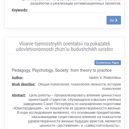
разработки и реализации оптимизационных проектов.
Keywords:
Go
Vliianie tsennostnykh orientatsii na pokazateli
udovletvorionnosti zhizn'iu budushchikh iuristov
Conference Paper
Pedagogy, Psychology, Society: from theory to practice
Author:
Vadim V. Riabchikov
Work direction:
Общая психология, психология личности, история
психологии
Abstract:
Цель работы – проанализировать влияние ценностных
ориентаций студентов, обучающихся в высших учебных
заведениях Санкт-Петербурга по направлению подготовки
«Юриспруденция», на показатели их удовлетворённости жизнью.
В ходе исследования выявлено, что основными предикторами,
оказывающими существенное влияние на показатели
удовлетворённости жизнью будущих юристов, являются
ценности «достижения» и «самостоятельность».