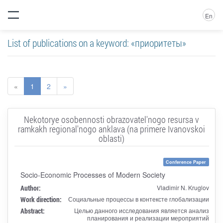
En
List of publications on a keyword: «приоритеты»
«
1
2
»
Nekotorye osobennosti obrazovatel'nogo resursa v
ramkakh regional'nogo anklava (na primere Ivanovskoi
oblasti)
Conference Paper
Socio-Economic Processes of Modern Society
Author:
Vladimir N. Kruglov
Work direction:
Социальные процессы в контексте глобализации
Abstract:
Целью данного исследования является анализ
планирования и реализации мероприятий