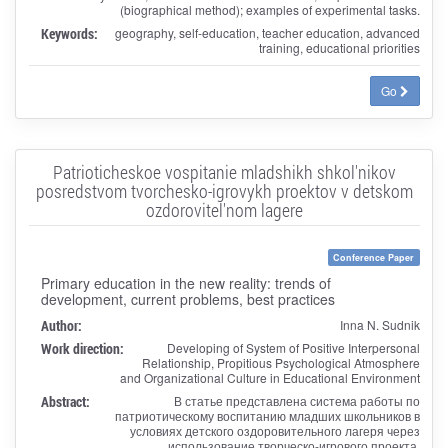
(biographical method); examples of experimental tasks.
Keywords:
geography, self-education, teacher education, advanced
training, educational priorities
Go
Patrioticheskoe vospitanie mladshikh shkol'nikov
posredstvom tvorchesko-igrovykh proektov v detskom
ozdorovitel'nom lagere
Conference Paper
Primary education in the new reality: trends of
development, current problems, best practices
Author:
Inna N. Sudnik
Work direction:
Developing of System of Positive Interpersonal
Relationship, Propitious Psychological Atmosphere
and Organizational Culture in Educational Environment
Abstract:
В статье представлена система работы по
патриотическому воспитанию младших школьников в
условиях детского оздоровительного лагеря через
использование творческо-игрового проекта.