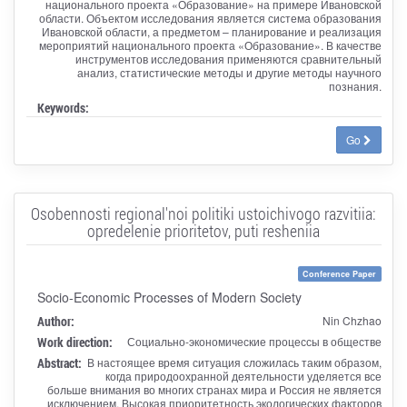
национального проекта «Образование» на примере Ивановской
области. Объектом исследования является система образования
Ивановской области, а предметом – планирование и реализация
мероприятий национального проекта «Образование». В качестве
инструментов исследования применяются сравнительный
анализ, статистические методы и другие методы научного
познания.
Keywords:
Go
Osobennosti regional'noi politiki ustoichivogo razvitiia:
opredelenie prioritetov, puti resheniia
Conference Paper
Socio-Economic Processes of Modern Society
Author:
Nin Chzhao
Work direction:
Социально-экономические процессы в обществе
Abstract:
В настоящее время ситуация сложилась таким образом,
когда природоохранной деятельности уделяется все
больше внимания во многих странах мира и Россия не является
исключением. Высокая приоритетность экологических факторов