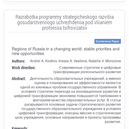
Razrabotka programmy strategicheskogo razvitiia
gosudarstvennogo uchrezhdeniia pod vliianiem
protsessa tsifrovizatsii
Conference Paper
Regions of Russia in a changing world: stable priorities and
new opportunities
Authors:
Andrei A. Kostrov, Inessa A. Vasileva, Nataliia V. Morozova
Work direction:
Современные стратегии и цифровые
трансформации регионального развития
Abstract:
Деятельность образовательных учреждений, а именно
оценка и планирование их эффективности является
одной из ключевых проблем государственного управления. В
условиях стратегии перехода на инновационное развитие и
цифровой трансформации экономики повышаются требования к
критериям качества образовательных услуг. В статье
раскрываются основные задачи стратегического развития
государственного образовательного учреждения в условиях
цифровой трансформации; описаны миссия и стратегическая
цель учреждения, основные направления и проекты программы
развития.
Keywords: