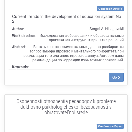
Collection Article
Current trends in the development of education system No
2
Author:
Sergei A. Nitiagovskii
Work direction:
Исследования в образовании и образовательные
практики как инструмент принятия решений
Abstract:
В статье на экспериментальных данных разбирается
вопрос выбора игрового и ментального приоритета при
реализации того или иного игрового амплуа. Автором даны
рекомендации по коррекции избыточных проявлений.
Keywords:
Go
Osobennosti otnosheniia pedagogov k probleme
dukhovno-psikhologicheskoi bezopasnosti v
obrazovatel'noi srede
Conference Paper