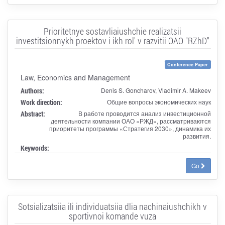
Prioritetnye sostavliaiushchie realizatsii
investitsionnykh proektov i ikh rol' v razvitii OAO "RZhD"
Conference Paper
Law, Economics and Management
Authors:
Denis S. Goncharov, Vladimir A. Makeev
Work direction:
Общие вопросы экономических наук
Abstract:
В работе проводится анализ инвестиционной
деятельности компании ОАО «РЖД», рассматриваются
приоритеты программы «Стратегия 2030», динамика их
развития.
Keywords:
Go
Sotsializatsiia ili individuatsiia dlia nachinaiushchikh v
sportivnoi komande vuza