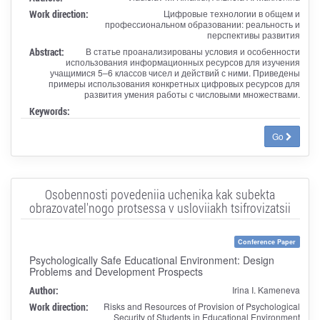
Work direction:
Цифровые технологии в общем и
профессиональном образовании: реальность и
перспективы развития
Abstract:
В статье проанализированы условия и особенности
использования информационных ресурсов для изучения
учащимися 5–6 классов чисел и действий с ними. Приведены
примеры использования конкретных цифровых ресурсов для
развития умения работы с числовыми множествами.
Keywords:
Go
Osobennosti povedeniia uchenika kak subekta
obrazovatel'nogo protsessa v usloviiakh tsifrovizatsii
Conference Paper
Psychologically Safe Educational Environment: Design
Problems and Development Prospects
Author:
Irina I. Kameneva
Work direction:
Risks and Resources of Provision of Psychological
Security of Students in Educational Environment