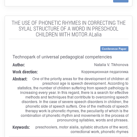
THE USE OF PHONETIC RHYMES IN CORRECTING THE
SYLAL STRUCTURE OF A WORD IN PRESCHOOL
CHILDREN WITH MOTOR ALalia
Conference Paper
Technopark of universal pedagogical competencies
Author:
Natalia V. Tikhonova
Work direction:
Коррекционная педагогика
Abstract:
One of the priority areas for the development of children at
preschool age is speech development. According to
statistics, the number of children suffering from speech pathology is
increasing every year. In this regard, there is a search for effective
methods and techniques that contribute to overcoming speech
disorders. In the case of severe speech disorders in children, the
phonetic side of speech suffers. One of the methods of speech
therapy work is phonetic rhymes, the peculiarity of which is the
combination of phonetic rhythm and movements in the process of
pronouncing syllables, words and phrases.
Keywords:
preschoolers, motor alalia, syllabic structure of the word,
correctional work, phonetic rhymes