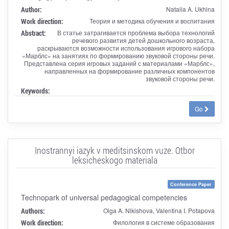
Author:
Natalia A. Ukhina
Work direction:
Теория и методика обучения и воспитания
Abstract:
В статье затрагивается проблема выбора технологий
речевого развития детей дошкольного возраста,
раскрываются возможности использования игрового набора
«Марблс» на занятиях по формированию звуковой стороны речи.
Представлена серия игровых заданий с материалами «Марблс»,
направленных на формирование различных компонентов
звуковой стороны речи.
Keywords:
Go
Inostrannyi iazyk v meditsinskom vuze. Otbor
leksicheskogo materiala
Conference Paper
Technopark of universal pedagogical competencies
Authors:
Olga A. Nikishova, Valentina I. Potapova
Work direction:
Филология в системе образования