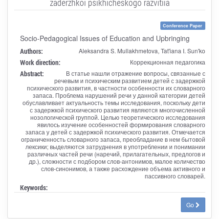
zaderzhkoi psikhicheskogo razvitiia
Conference Paper
Socio-Pedagogical Issues of Education and Upbringing
Authors:
Aleksandra S. Mullakhmetova, Tat'iana I. Sun'ko
Work direction:
Коррекционная педагогика
Abstract:
В статье нашли отражение вопросы, связанные с
речевым и психическим развитием детей с задержкой
психического развития, в частности особенности их словарного
запаса. Проблема нарушений речи у данной категории детей
обуславливает актуальность темы исследования, поскольку дети
с задержкой психического развития являются многочисленной
нозологической группой. Целью теоретического исследования
явилось изучение особенностей формирования словарного
запаса у детей с задержкой психического развития. Отмечается
ограниченность словарного запаса, преобладание в нем бытовой
лексики; выделяются затруднения в употреблении и понимании
различных частей речи (наречий, прилагательных, предлогов и
др.), сложности с подбором слов-антонимов, малое количество
слов-синонимов, а также расхождение объема активного и
пассивного словарей.
Keywords:
Go