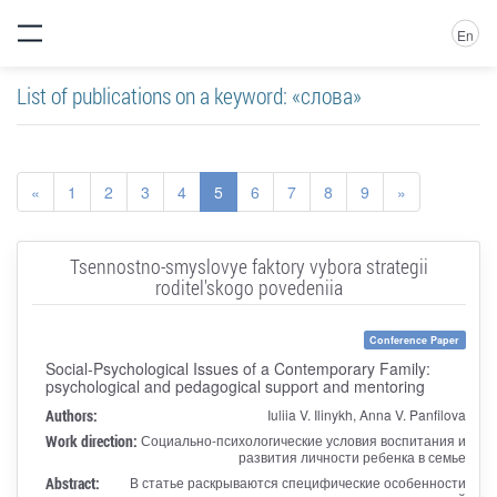
En
List of publications on a keyword: «слова»
«
1
2
3
4
5
6
7
8
9
»
Tsennostno-smyslovye faktory vybora strategii
roditel'skogo povedeniia
Conference Paper
Social-Psychological Issues of a Contemporary Family:
psychological and pedagogical support and mentoring
Authors:
Iuliia V. Ilinykh, Anna V. Panfilova
Work direction:
Социально-психологические условия воспитания и
развития личности ребенка в семье
Abstract:
В статье раскрываются специфические особенности