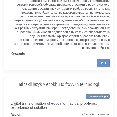
ценностно-смысловых и смысложизненных ориентаций
отцов и матерей, обуславливающие стратегию родительского
поведения в различных ситуациях выбора воспитательных
воздействий. Родительство рассматривается не только как
психологический феномен и внутриличностное образование,
переживаемое субъектом в определенных обстоятельствах, но
еще и как определенная стратегия поведения, реализуемая в
конкретных ситуация выбора. Исследование смысложизненных
образований личности родителей в их связи со способностью
осуществлять выбор траектории образовательного и
воспитательного маршрута становится остро актуальным в
контексте понимания семейной среды как персональной среды
развития ребенка.
Keywords:
Go
Latinskii iazyk v epokhu tsifrovykh tekhnologii
Conference Paper
Digital transformation of education: actual problems,
experience of solution
Author:
Tat'iana A. Kazakova