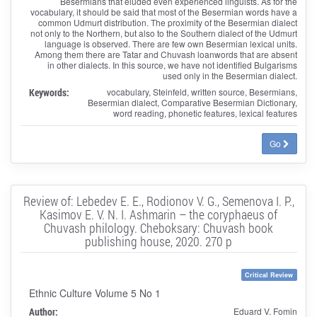
Besermians that eluded even experienced linguists. As for the
vocabulary, it should be said that most of the Besermian words have a
common Udmurt distribution. The proximity of the Besermian dialect
not only to the Northern, but also to the Southern dialect of the Udmurt
language is observed. There are few own Besermian lexical units.
Among them there are Tatar and Chuvash loanwords that are absent
in other dialects. In this source, we have not identified Bulgarisms
used only in the Besermian dialect.
Keywords:
vocabulary, Steinfeld, written source, Besermians,
Besermian dialect, Comparative Besermian Dictionary,
word reading, phonetic features, lexical features
Go
Review of: Lebedev E. E., Rodionov V. G., Semenova I. P.,
Kasimov E. V. N. I. Ashmarin – the coryphaeus of
Chuvash philology. Cheboksary: Chuvash book
publishing house, 2020. 270 p
Critical Review
Ethnic Culture Volume 5 No 1
Author:
Eduard V. Fomin