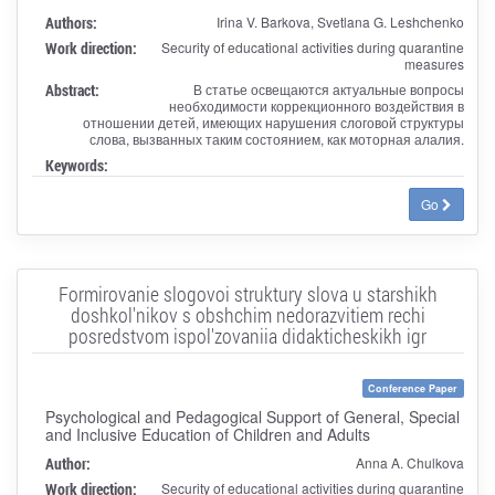
Authors:
Irina V. Barkova, Svetlana G. Leshchenko
Work direction:
Security of educational activities during quarantine
measures
Abstract:
В статье освещаются актуальные вопросы
необходимости коррекционного воздействия в
отношении детей, имеющих нарушения слоговой структуры
слова, вызванных таким состоянием, как моторная алалия.
Keywords:
Go
Formirovanie slogovoi struktury slova u starshikh
doshkol'nikov s obshchim nedorazvitiem rechi
posredstvom ispol'zovaniia didakticheskikh igr
Conference Paper
Psychological and Pedagogical Support of General, Special
and Inclusive Education of Children and Adults
Author:
Anna A. Chulkova
Work direction:
Security of educational activities during quarantine