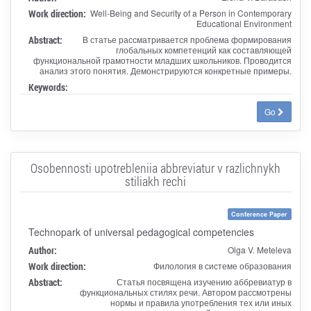
Work direction:
Well-Being and Security of a Person in Contemporary
Educational Environment
Abstract:
В статье рассматривается проблема формирования
глобальных компетенций как составляющей
функциональной грамотности младших школьников. Проводится
анализ этого понятия. Демонстрируются конкретные примеры.
Keywords:
Go
Osobennosti upotrebleniia abbreviatur v razlichnykh
stiliakh rechi
Conference Paper
Technopark of universal pedagogical competencies
Author:
Olga V. Meteleva
Work direction:
Филология в системе образования
Abstract:
Статья посвящена изучению аббревиатур в
функциональных стилях речи. Автором рассмотрены
нормы и правила употребления тех или иных