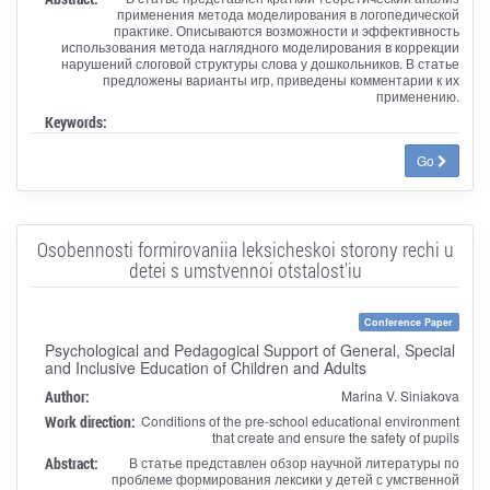
применения метода моделирования в логопедической
практике. Описываются возможности и эффективность
использования метода наглядного моделирования в коррекции
нарушений слоговой структуры слова у дошкольников. В статье
предложены варианты игр, приведены комментарии к их
применению.
Keywords:
Go
Osobennosti formirovaniia leksicheskoi storony rechi u
detei s umstvennoi otstalost'iu
Conference Paper
Psychological and Pedagogical Support of General, Special
and Inclusive Education of Children and Adults
Author:
Marina V. Siniakova
Work direction:
Conditions of the pre-school educational environment
that create and ensure the safety of pupils
Abstract:
В статье представлен обзор научной литературы по
проблеме формирования лексики у детей с умственной