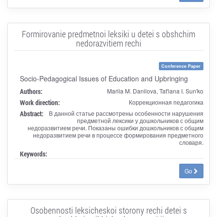
Formirovanie predmetnoi leksiki u detei s obshchim
nedorazvitiem rechi
Conference Paper
Socio-Pedagogical Issues of Education and Upbringing
Authors:
Mariia M. Danilova, Tat'iana I. Sun'ko
Work direction:
Коррекционная педагогика
Abstract:
В данной статье рассмотрены особенности нарушения
предметной лексики у дошкольников с общим
недоразвитием речи. Показаны ошибки дошкольников с общим
недоразвитием речи в процессе формирования предметного
словаря.
Keywords:
Go
Osobennosti leksicheskoi storony rechi detei s