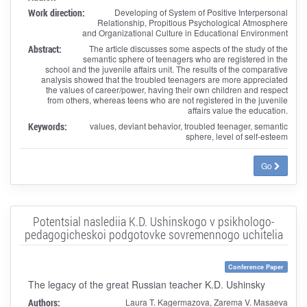
Work direction:
Developing of System of Positive Interpersonal
Relationship, Propitious Psychological Atmosphere
and Organizational Culture in Educational Environment
Abstract:
The article discusses some aspects of the study of the
semantic sphere of teenagers who are registered in the
school and the juvenile affairs unit. The results of the comparative
analysis showed that the troubled teenagers are more appreciated
the values of career/power, having their own children and respect
from others, whereas teens who are not registered in the juvenile
affairs value the education.
Keywords:
values, deviant behavior, troubled teenager, semantic
sphere, level of self-esteem
Go
Potentsial naslediia K.D. Ushinskogo v psikhologo-
pedagogicheskoi podgotovke sovremennogo uchitelia
Conference Paper
The legacy of the great Russian teacher K.D. Ushinsky
Authors:
Laura T. Kagermazova, Zarema V. Masaeva