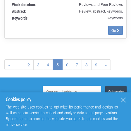
Work direction:
Reviews and Peer-Reviews
Abstract:
Review, abstract, keywords.
Keywords:
keywords
Go
«
1
2
3
4
5
6
7
8
9
»
Cookies policy
The web-site uses cookies to optimize its performance and design as
well as special service to collect and analyze data about pages visitors.
By continuing to browse this web-site you agree to use cookies and the
above service.