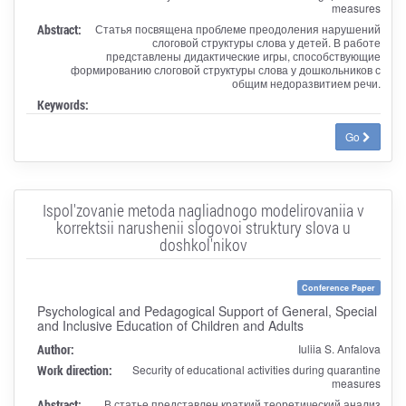
measures
Abstract:
Статья посвящена проблеме преодоления нарушений
слоговой структуры слова у детей. В работе
представлены дидактические игры, способствующие
формированию слоговой структуры слова у дошкольников с
общим недоразвитием речи.
Keywords:
Go
Ispol'zovanie metoda nagliadnogo modelirovaniia v
korrektsii narushenii slogovoi struktury slova u
doshkol'nikov
Conference Paper
Psychological and Pedagogical Support of General, Special
and Inclusive Education of Children and Adults
Author:
Iuliia S. Anfalova
Work direction:
Security of educational activities during quarantine
measures
Abstract:
В статье представлен краткий теоретический анализ