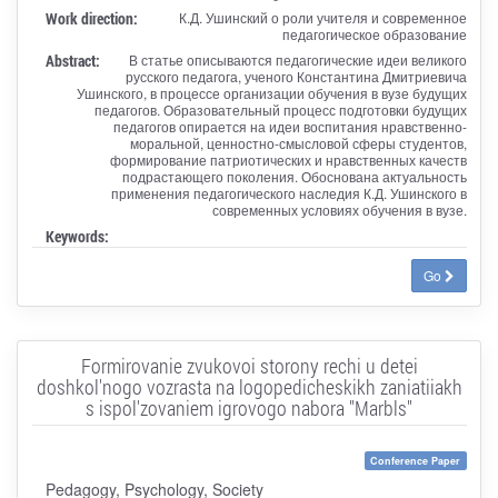
Work direction:
К.Д. Ушинский о роли учителя и современное
педагогическое образование
Abstract:
В статье описываются педагогические идеи великого
русского педагога, ученого Константина Дмитриевича
Ушинского, в процессе организации обучения в вузе будущих
педагогов. Образовательный процесс подготовки будущих
педагогов опирается на идеи воспитания нравственно-
моральной, ценностно-смысловой сферы студентов,
формирование патриотических и нравственных качеств
подрастающего поколения. Обоснована актуальность
применения педагогического наследия К.Д. Ушинского в
современных условиях обучения в вузе.
Keywords:
Go
Formirovanie zvukovoi storony rechi u detei
doshkol'nogo vozrasta na logopedicheskikh zaniatiiakh
s ispol'zovaniem igrovogo nabora "Marbls"
Conference Paper
Pedagogy, Psychology, Society