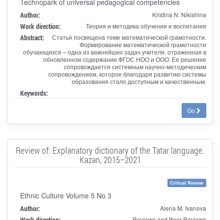
Technopark of universal pedagogical competencies
Author:
Kristina N. Nikishina
Work direction:
Теория и методика обучения и воспитания
Abstract:
Статья посвящена теме математической грамотности.
Формирование математической грамотности
обучающихся – одна из важнейших задач учителя, отраженная в
обновленном содержании ФГОС НОО и ООО. Ее решение
сопровождается системным научно-методическим
сопровождением, которое благодаря развитию системы
образования стало доступным и качественным.
Keywords:
Go
Review of: Explanatory dictionary of the Tatar language.
Kazan, 2015–2021
Critical Review
Ethnic Culture Volume 5 No 3
Author:
Alena M. Ivanova
Work direction:
Reviews and Peer-Reviews