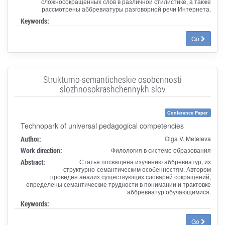
сложносокращенных слов в различной стилистике, а также
рассмотрены аббревиатуры разговорной речи Интернета.
Keywords:
Go
Strukturno-semanticheskie osobennosti
slozhnosokrashchennykh slov
Conference Paper
Technopark of universal pedagogical competencies
Author:
Olga V. Meteleva
Work direction:
Филология в системе образования
Abstract:
Статья посвящена изучению аббревиатур, их
структурно-семантическим особенностям. Автором
проведен анализ существующих словарей сокращений,
определены семантические трудности в понимании и трактовке
аббревиатур обучающимися.
Keywords:
Go