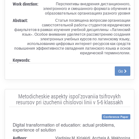
Work direction:
Перспективы внедрения дистанционного,
электронного и смешанного формата обучения в
образовательных организациях разного уровня
Abstract:
Статья посвящена вопросам организации
самостоятельной работы студентов юридических
факультетов в рамках изучения учебной дисциплины «Латинский
язык». Особое внимание уделяется рассмотрению создания
электронных учебных курсов по латинскому языку,
использованию цифровых интернет-ресурсов как средств
повышения эффективности овладения латинского языка и основ
юридической терминологии.
Keywords:
Go
Metodicheskie aspekty ispol'zovaniia tsifrovykh
resursov pri izuchenii chislovoi linii v 5-6 klassakh
Conference Paper
Digital transformation of education: actual problems,
experience of solution
Authors:
Vladislav M. Kiriakidi, Anzhela A. Makhonina