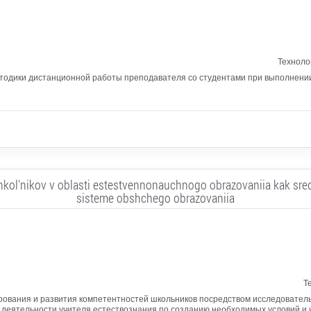
Техноло
етодики дистанционной работы преподавателя со студентами при выполнении
 shkol'nikov v oblasti estestvennonauchnogo obrazovaniia kak sre
sisteme obshchego obrazovaniia
Т
ования и развития компетентностей школьников посредством исследователь
деятельности учителя естествознания по созданию необходимых условий и 