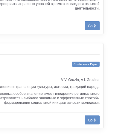
ероприятиях разных уровней в рамках исследовательской
деятельности.
Go
Conference Paper
V V. Gruzin, A I. Gruzina
анения и трансляции культуры, истории, традиций народа
еловека, особое значение имеет внедрение регионального
ссматриваются наиболее значимые и эффективные способы
формирования социальной инициативности молодежи.
Go