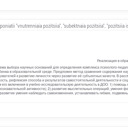
oniatii "vnutrenniaia pozitsiia", "subektnaia pozitsiia", "pozitsiia i
Реализация в обр
ема выбора научных оснований для определения комплекса психолого-педагог
бенка в образовательной среде. Предложен метод сравнения содержания нау
дователей к развитию личности через развитие её субъектных качеств. В р
ность, рефлексия способа и результатов самостоятельной деятельности и с
го включения в учебно-исследовательскую деятельность в ДОО: 1) помощь п
познавательной активности); 2) развитие мыслительных операций, умения фо
 развитие умения наблюдать самоизменения, устанавливать гибкие, подвижны