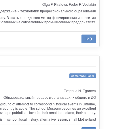
Olga F. Piralova, Fedor F. Vediakin
держание и технологии профессионального образования
dy. В статье предложен метод формирования и развития
ебованных на современных промышленных предприятиях.
Go
Conference Paper
Evgeniia N. Egorova
Образовательный процесс в организациях общего и ДО
kground of attempts to correspond historical events in Ukraine,
f our country is acute. The school Museum becomes an excellent
velops patriotism, love for their small homeland, their country.
ism, school, local history, alternative lesson, small Motherland