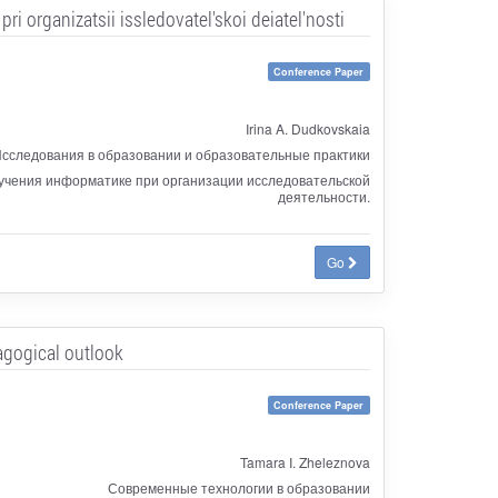
 organizatsii issledovatel'skoi deiatel'nosti
Conference Paper
Irina A. Dudkovskaia
сследования в образовании и образовательные практики
бучения информатике при организации исследовательской
деятельности.
Go
dagogical outlook
Conference Paper
Tamara I. Zheleznova
Современные технологии в образовании