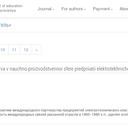
 of education
Journal
For authors
Payment
Abo
razovaniya
атель»
10
11
12
»
a v nauchno-proizvodstvennoi sfere predpriiatii elektrotekhnich
актики международного партнерства предприятий электротехнического класт
ость международных связей указанной отрасли в 1960–1980-х гг., уделяя ос