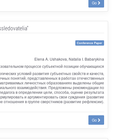
Go
ssledovatelia"
Conference Paper
Elena A. Ushakova, Natalia I. Babarykina
азовательном процессе субъектной позиции обучающихся
ических условий развития субъектных свойств и качеств,
чных понятий, представленных в работах отечественных
ассматриваемых личностных образованиях выделены общие
оциального взаимодействия. Предложены рекомендации по
едагога в определении цели, способа, оценке результата
рмулировать и аргументировать свои суждения (развитие
е отношения в группе сверстников (развитие рефлексии).
Go