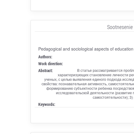
Sootnesenie p
Pedagogical and sociological aspects of education
Authors:
Work direction:
Abstract:
В статье рассматривается пробл
характеризующих становление личности ре
ученых, с целью выявления единого подхода иссле
свойства: познавательная активность, самостоятель
формированию субъектности ребенка посредством е
исследовательской деятельности (развитие 
самостоятельности); 3)
Keywords: