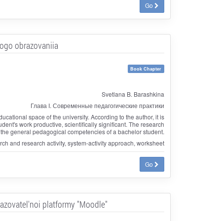
Go
kogo obrazovaniia
Book Chapter
Svetlana B. Barashkina
Глава I. Современные педагогические практики
ational space of the university. According to the author, it is
ent's work productive, scientifically significant. The research
rm the general pedagogical competencies of a bachelor student.
rch and research activity, system-activity approach, worksheet
Go
razovatel'noi platformy "Moodle"