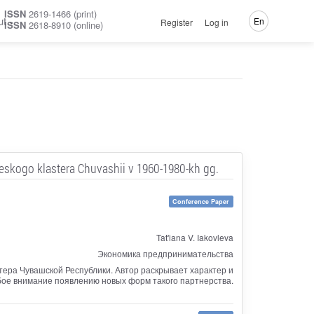
ISSN
2619-1466 (print)
ut
En
Register
Log in
ISSN
2618-8910 (online)
eskogo klastera Chuvashii v 1960-1980-kh gg.
Conference Paper
Tat'iana V. Iakovleva
Экономика предпринимательства
ера Чувашской Республики. Автор раскрывает характер и
обое внимание появлению новых форм такого партнерства.