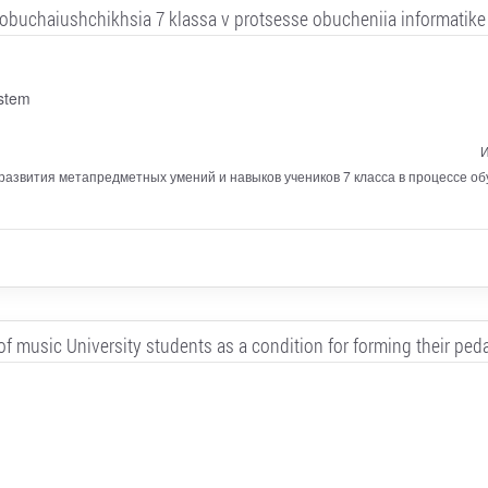
uchaiushchikhsia 7 klassa v protsesse obucheniia informatike pri
ystem
И
развития метапредметных умений и навыков учеников 7 класса в процессе о
 of music University students as a condition for forming their pe