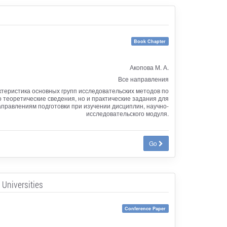
Book Chapter
Акопова М. А.
Все направления
ктеристика основных групп исследовательских методов по
 теоретические сведения, но и практические задания для
правлениям подготовки при изучении дисциплин, научно-
исследовательского модуля.
Go
 Universities
Conference Paper