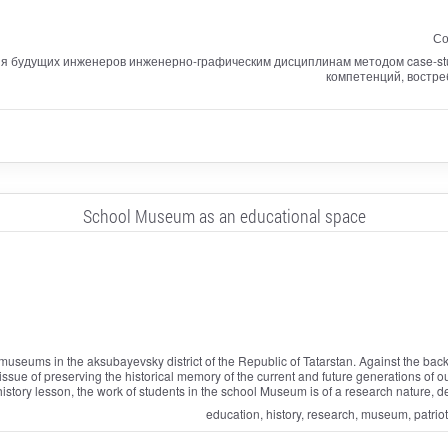
Со
 будущих инженеров инженерно-графическим дисциплинам методом case-stu
компетенций, востр
School Museum as an educational space
 museums in the aksubayevsky district of the Republic of Tatarstan. Against the bac
e issue of preserving the historical memory of the current and future generations o
 history lesson, the work of students in the school Museum is of a research nature, de
education, history, research, museum, patriot