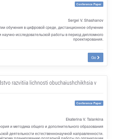
Conference Paper
Sergei V. Shashanov
гии обучения в цифровой среде, дистанционное обучение
 научно-исследовательской работы в период дипломного
проектирования.
Go
dstvo razvitiia lichnosti obuchaiushchikhsia v
Conference Paper
Ekaterina V. Talankina
еория и методика общего и дополнительного образования
ской деятельности естественнонаучной направленности.
чёткому планированию поэтапной работы по организации