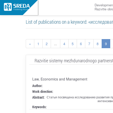
Development
Razvitie ob
List of publications on a keyword: «исследов
«
1
2
...
4
5
6
7
8
9
Razvitie sistemy mezhdunarodnogo partnerstv
Law, Economics and Management
Author:
Work direction:
Abstract:
Статья посвящена исследованию развития пр
интенсивн
Keywords: