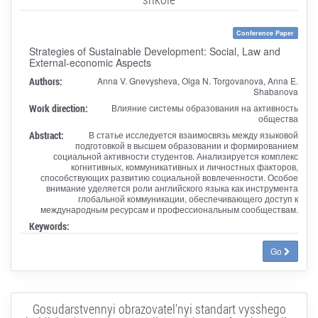
Conference Paper
Strategies of Sustainable Development: Social, Law and
External-economic Aspects
Authors:
Anna V. Gnevysheva, Olga N. Torgovanova, Anna E.
Shabanova
Work direction:
Влияние системы образования на активность
общества
Abstract:
В статье исследуется взаимосвязь между языковой
подготовкой в высшем образовании и формированием
социальной активности студентов. Анализируется комплекс
когнитивных, коммуникативных и личностных факторов,
способствующих развитию социальной вовлеченности. Особое
внимание уделяется роли английского языка как инструмента
глобальной коммуникации, обеспечивающего доступ к
международным ресурсам и профессиональным сообществам.
Keywords:
Go
Gosudarstvennyi obrazovatel'nyi standart vysshego