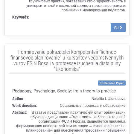
коучинговых практик, показавших свою эффективность в
университетской и школьной среде, а также в программах
повышения квалификации педагогов.
Keywords:
Go
Formirovanie pokazatelei kompetentsii "lichnoe
finansovoe planirovanie" u kursantov vedomstvennykh
vuzov FSIN Rossii v protsesse izucheniia distsipliny
"Ekonomika"
Conference Paper
Pedagogy, Psychology, Society: from theory to practice
Author:
Nataliia I. Ulendeeva
Work direction:
Социальные процессы и образование
Abstract:
В статье представлен практический опыт организации
обучения дисциплине «Экономика» в образовательной
организации ФСИН России. Выделяется проблема
формирования показателей компетенции «личное финансовое
планирование» для обеспечения требований повышения