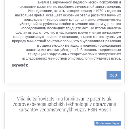
анализа зарубежной педагогической психологии и
психологии развития по проблеме личностной эпистемологии.
Исследование, охватывающее период с 1970-х годов по
настоящее время, освещает основные этапы развития научных
подходов к интерпретации концепции эпистемологических
убеждений за рубежом; особое внимание автором уделяется
исследованиям последних тридцати лет. По итогам анализа
сделан вывод о том, что в настоящее время ученые по-разному
концептуализируют знание и познание, а также контекстуальную
природу личностной эпистемологии, что обуславливает различия
в существующих методах и моделях исследования
эпистемологических убеждений. Выявлены современные
тенденции в зарубежных теоретических и эмпирических
исследованиях личностной эпистемологии студентов вузов.
Keywords:
Go
Vliianie tsifrovizatsii na formirovanie potentsiala
zdorov'esberegaiushchikh tekhnologii v obrazovanii
kursantov vedomstvennykh vuzov FSIN Rossii
Conference Paper