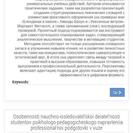
универсальных учебных действий. Автором описываются
практические задания, такие как разработка презентаций,
создание структурированных лексических словарей с
элементами креативного оформления (на примерах книг
«Блондинка в законе» Аманды Браун и «Унесенные ветром»
Маргарет Митчелл), а также запоминание слов с последующей
проверкой. Проектный подход подчеркивается как инструмент
для самостоятельного планирования задач, стимулирующий
аналитическое мышление, творчество и мотивацию студентов.
Методика способствует не только расширению словарного
запаса и улучшению навыков чтения, но и развитию личностных
качеств, таких как инициатива, психологическая саморегуляция и
эстетический вкус. В итоге она укрепляет связь между теорией и
практикой в высшем образовании, повышая готовность
выпускников к профессиональной деятельности. Перспективы
включают адаптацию подхода для других языков и оценку его
эффективности в цифровом формате.
Keywords:
Go
Osobennosti nauchno-issledovatel'skoi deiatel'nosti
studentov psikhologo-pedagogicheskogo napravleniia
professional'noi podgotovki v vuze