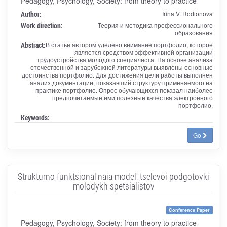
Pedagogy, Psychology, Society: from theory to practice
Author:
Irina V. Rodionova
Work direction:
Теория и методика профессионального
образования
Abstract:
В статье автором уделено внимание портфолио, которое
является средством эффективной организации
трудоустройства молодого специалиста. На основе анализа
отечественной и зарубежной литературы выявлены основные
достоинства портфолио. Для достижения цели работы выполнен
анализ документации, показавший структуру применяемого на
практике портфолио. Опрос обучающихся показал наиболее
предпочитаемые ими полезные качества электронного
портфолио.
Keywords:
Go
Strukturno-funktsional'naia model' tselevoi podgotovki
molodykh spetsialistov
Conference Paper
Pedagogy, Psychology, Society: from theory to practice