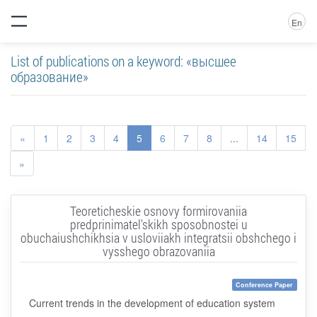
En
List of publications on a keyword: «высшее
образование»
«
1
2
3
4
5
6
7
8
...
14
15
»
Teoreticheskie osnovy formirovaniia
predprinimatel'skikh sposobnostei u
obuchaiushchikhsia v usloviiakh integratsii obshchego i
vysshego obrazovaniia
Conference Paper
Current trends in the development of education system