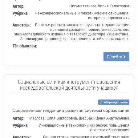
Автор:
Нигъмятзянова Лилия Талгатовна
Рубрика:
Межконфессиональные и межэтнические отношения:
история и перспективы
Аннотаци:
В статье рассматриваются научно-методологические
принципы создания первого универсального
энциклопедического издания о татарской диаспоре Узбекистана.
Анализируются принципы построения статей о персоналиях.
Тӗп сӑмахсем:
Перейти
Социальные сети как инструмент повышения
исследовательской деятельности учащихся
Конференци статья
Современные тенденции развития системы образования
Автор:
Маслова Юлия Викторовна, Щербак Жанна Анатольевна
Рубрика:
Инновационные технологии как ресурс повышения
качества образования
Аннотаци:
Данная статья посвящена актуальной теме роли