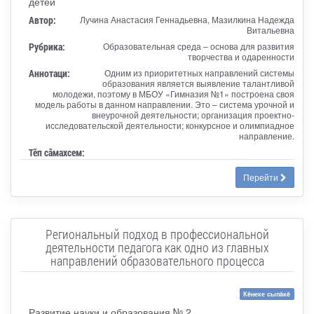
детей
Автор:
Лучина Анастасия Геннадьевна, Мазилкина Надежда
Витальевна
Рубрика:
Образовательная среда – основа для развития
творчества и одаренности
Аннотаци:
Одним из приоритетных направлений системы
образования является выявление талантливой
молодежи, поэтому в МБОУ «Гимназия №1» построена своя
модель работы в данном направлении. Это – система урочной и
внеурочной деятельности; организация проектно-
исследовательской деятельности; конкурсное и олимпиадное
направление.
Тӗп сӑмахсем:
Перейти
Региональный подход в профессиональной
деятельности педагога как одно из главных
направлений образовательного процесса
Кĕнеке сыпăкĕ
Развитие науки и образования № 2