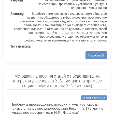
Рубрика:
компетенций, гражданских установок, культуры
здорового образа жизни
Аннотаци:
В работе отмечается, что в современном обществе
назрела необходимость в формировании всесторонне
развитой личности, которая будет способна в полной мере
реализовать свой потенциал как знающего специалиста,
способного адекватно отвечать за результаты и качество своей
профессиональной деятельности. Авторы считают, что
формирование у студентов общекультурных и
профессиональных компетенций призвано этому помочь.
Тӗп сӑмахсем:
Перейти
Методика написания статей о представителях
татарской диаспоры в Узбекистане (на примере
энциклопедии «Татары Узбекистана»)
Конференци статья
Проблемы просвещения, истории и культуры сквозь
призму этнического многообразия России (к 170-летию
чувашского просветителя И.Я. Яковлева)