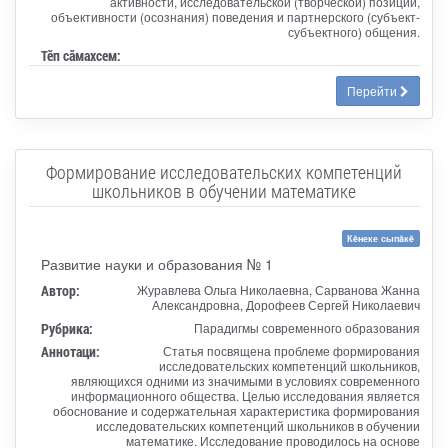
активности, исследовательской (творческой) позиции,
объективности (осознания) поведения и партнерского (субъект-
субъектного) общения.
Тӗп сӑмахсем:
Перейти
Формирование исследовательских компетенций
школьников в обучении математике
Кĕнеке сыпăкĕ
Развитие науки и образования № 1
Автор:
Журавлева Ольга Николаевна, Сарванова Жанна
Александровна, Дорофеев Сергей Николаевич
Рубрика:
Парадигмы современного образования
Аннотаци:
Статья посвящена проблеме формирования
исследовательских компетенций школьников,
являющихся одними из значимыми в условиях современного
информационного общества. Целью исследования является
обоснование и содержательная характеристика формирования
исследовательских компетенций школьников в обучении
математике. Исследование проводилось на основе