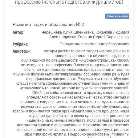
профессию (из опыта подготовки журналистов)
Кĕнеке сыпăкĕ
Развитие науки и образования № 2
Автор:
Черешнева Юлия Евгеньевна, Коханова Людмила
Александровна, Головко Сергей Бориэльевич
Рубрика:
Парадигмы современного образования
Аннотаци:
Авторы рассматривают теоретические основы и
принципы проектного обучения студентов,
обучающихся по специальности «Журналистика», как способ
мотивировать на профессию. В основу концепции проектного
обучения журналистов положено представление о том, что
обучение должно быть мотивирующим, особенно, когда речь идет
о профильных дисциплинах. Результатом такого обучения
следует считать сформированные студентами умения и навыки
использовать то новое, что они получили в процессе занятий.
Обобщая собственный опыт и практику коллег, авторы
определяют основные характерные черты этого метода и
принципы, следование которым позволяет получить искомые
результаты. Дают определение «проектному обучению», под
которым понимается такая организация учебного процесса, когда
изучение курса или всего цикла курсов по специальности
нацелено на конечный результат, получаемый в процессе
постановки задачи и ее реализации. Механизмами достижения
поставленной цели становятся тренинги, практикумы, ролевые
игры типа фокус-группы. Подробно рассмотрены принципы