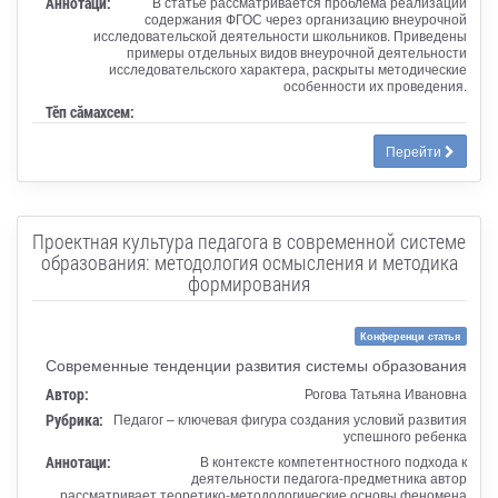
Аннотаци:
В статье рассматривается проблема реализации
содержания ФГОС через организацию внеурочной
исследовательской деятельности школьников. Приведены
примеры отдельных видов внеурочной деятельности
исследовательского характера, раскрыты методические
особенности их проведения.
Тӗп сӑмахсем:
Перейти
Проектная культура педагога в современной системе
образования: методология осмысления и методика
формирования
Конференци статья
Современные тенденции развития системы образования
Автор:
Рогова Татьяна Ивановна
Рубрика:
Педагог – ключевая фигура создания условий развития
успешного ребенка
Аннотаци:
В контексте компетентностного подхода к
деятельности педагога-предметника автор
рассматривает теоретико-методологические основы феномена