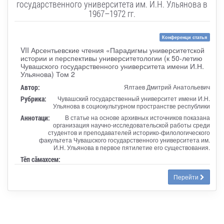
государственного университета им. И.Н. Ульянова в
1967–1972 гг.
Конференци статья
VII Арсентьевские чтения «Парадигмы университетской
истории и перспективы университетологии (к 50-летию
Чувашского государственного университета имени И.Н.
Ульянова) Том 2
Автор:
Ялтаев Дмитрий Анатольевич
Рубрика:
Чувашский государственный университет имени И.Н.
Ульянова в социокультурном пространстве республики
Аннотаци:
В статье на основе архивных источников показана
организация научно-исследовательской работы среди
студентов и преподавателей историко-филологического
факультета Чувашского государственного университета им.
И.Н. Ульянова в первое пятилетие его существования.
Тӗп сӑмахсем:
Перейти