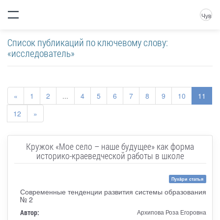
Чув
Список публикаций по ключевому слову:
«исследователь»
«
1
2
...
4
5
6
7
8
9
10
11
12
»
Кружок «Мое село – наше будущее» как форма
историко-краеведческой работы в школе
Пухăри статья
Современные тенденции развития системы образования
№ 2
Автор:
Архипова Роза Егоровна