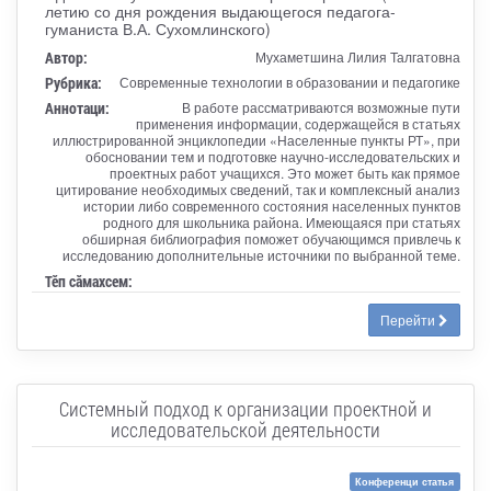
летию со дня рождения выдающегося педагога-
гуманиста В.А. Сухомлинского)
Автор:
Мухаметшина Лилия Талгатовна
Рубрика:
Современные технологии в образовании и педагогике
Аннотаци:
В работе рассматриваются возможные пути
применения информации, содержащейся в статьях
иллюстрированной энциклопедии «Населенные пункты РТ», при
обосновании тем и подготовке научно-исследовательских и
проектных работ учащихся. Это может быть как прямое
цитирование необходимых сведений, так и комплексный анализ
истории либо современного состояния населенных пунктов
родного для школьника района. Имеющаяся при статьях
обширная библиография поможет обучающимся привлечь к
исследованию дополнительные источники по выбранной теме.
Тӗп сӑмахсем:
Перейти
Системный подход к организации проектной и
исследовательской деятельности
Конференци статья