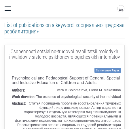
En
List of publications on a keyword: «социально-трудовая
реабилитация»
Osobennosti sotsial'no-trudovoi reabilitatsii molodykh
invalidov v sisteme psikhonevrologicheskikh internatov
Conference Paper
Psychological and Pedagogical Support of General, Special
and Inclusive Education of Children and Adults
Authors:
Vera V. Solomatova, Elena M. Makeshina
Work direction:
The essence of psychological security of the individual
Abstract:
Статья посвящена проблеме восстановления трудовых
функций лиц с инвалидностью. Автор выделяет и
характеризует отдельную категорию лиц с инвалидностью
молодого возраста, являющихся потенциальными и
фактическими подопечными психоневрологических интернатов.
Рассматриваются аспекты социально-трудовой реабилитации
выделенной категории инвалидов в условиях проживания в