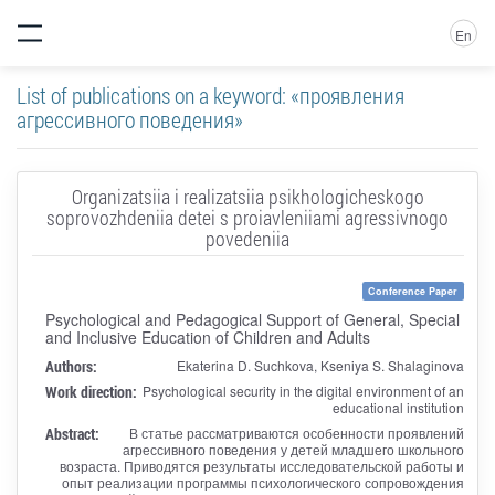
En
List of publications on a keyword: «проявления
агрессивного поведения»
Organizatsiia i realizatsiia psikhologicheskogo
soprovozhdeniia detei s proiavleniiami agressivnogo
povedeniia
Conference Paper
Psychological and Pedagogical Support of General, Special
and Inclusive Education of Children and Adults
Authors:
Ekaterina D. Suchkova, Kseniya S. Shalaginova
Work direction:
Psychological security in the digital environment of an
educational institution
Abstract:
В статье рассматриваются особенности проявлений
агрессивного поведения у детей младшего школьного
возраста. Приводятся результаты исследовательской работы и
опыт реализации программы психологического сопровождения