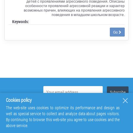
детей с проявлениями агрессивного поведения. Описаны
особенности проявлений агрессивной реакции и характер
возможных причин, влияющих на проявления агрессивного
поведения в младшем школьном возрасте.
Keywords:
Go
Cookies policy
The web-site uses cookies to optimize its performance and design as
well as special service to collect and analyze data about pages visitors.
By continuing to browse this web-site you agree to use cookies and the
above service.