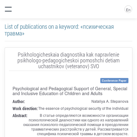
En
List of publications on a keyword: «психическая
травма»
Psikhologicheskaia diagnostika kak napravlenie
psikhologo-pedagogicheskoi pomoshchi detiam
uchastnikov (veteranov) SVO
Conference Paper
Psychological and Pedagogical Support of General, Special
and Inclusive Education of Children and Adults
Author:
Nataliya A. Stepanova
Work direction:
The essence of psychological security of the individual
Abstract:
В статье определяются возможности организации
психологической диагностики как одного из направлений
оказания психолого-педагогической помощи в преодолении
травматических расстройств у детей. Рассматривается
специфика психической травмы в детском возрасте.