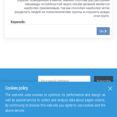
пирамиды потребностей через объём уровней является
наиболее приемлемым, так как способен наиболее чётко
разделить людей на психологические группы и отразить нужды
этих групп.
Keywords:
Go
Cookies policy
The web-site uses cookies to optimize its performance and design as
well as special service to collect and analyze data about pages visitors.
By continuing to browse this web-site you agree to use cookies and the
above service.