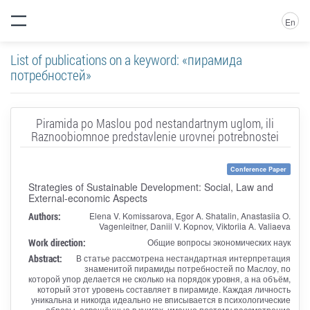
En
List of publications on a keyword: «пирамида
потребностей»
Piramida po Maslou pod nestandartnym uglom, ili
Raznoobiomnoe predstavlenie urovnei potrebnostei
Conference Paper
Strategies of Sustainable Development: Social, Law and
External-economic Aspects
Authors:
Elena V. Komissarova, Egor A. Shatalin, Anastasiia O.
Vagenleitner, Daniil V. Kopnov, Viktoriia A. Valiaeva
Work direction:
Общие вопросы экономических наук
Abstract:
В статье рассмотрена нестандартная интерпретация
знаменитой пирамиды потребностей по Маслоу, по
которой упор делается не сколько на порядок уровня, а на объём,
который этот уровень составляет в пирамиде. Каждая личность
уникальна и никогда идеально не вписывается в психологические
образы, освещённые в книгах, именно поэтому рассмотрение