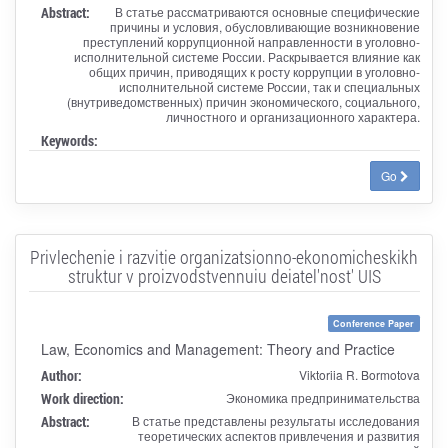
Abstract:
В статье рассматриваются основные специфические
причины и условия, обусловливающие возникновение
преступлений коррупционной направленности в уголовно-
исполнительной системе России. Раскрывается влияние как
общих причин, приводящих к росту коррупции в уголовно-
исполнительной системе России, так и специальных
(внутриведомственных) причин экономического, социального,
личностного и организационного характера.
Keywords:
Go
Privlechenie i razvitie organizatsionno-ekonomicheskikh
struktur v proizvodstvennuiu deiatel'nost' UIS
Conference Paper
Law, Economics and Management: Theory and Practice
Author:
Viktoriia R. Bormotova
Work direction:
Экономика предпринимательства
Abstract:
В статье представлены результаты исследования
теоретических аспектов привлечения и развития