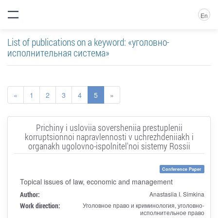
En
List of publications on a keyword: «уголовно-
исполнительная система»
«
1
2
3
4
5
»
Prichiny i usloviia soversheniia prestuplenii
korruptsionnoi napravlennosti v uchrezhdeniiakh i
organakh ugolovno-ispolnitel'noi sistemy Rossii
Conference Paper
Topical issues of law, economic and management
Author:
Anastasiia I. Simkina
Work direction:
Уголовное право и криминология, уголовно-
исполнительное право