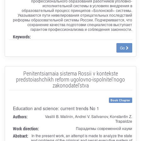
профессионального образования работников уголовно-
исполнительной системы в условиях внедрения в
образовательный процесс принципов «Болонской» системы.
Указываются пути нивелирования отрицательных последствий
реформы образовательной системы России. Подчеркивается, что
сохранение качества подготовки специалистов выступает
гарантом профессионализма и соблюдения законности.
Keywords:
Go
Penitentsiarnaia sistema Rossii v kontekste
predstoiashchikh reform ugolovno-ispolnitel'nogo
zakonodatel'stva
Book Chapter
Education and science: current trends No 1
Authors:
Vasilii B. Malinin, Andrei V. Salivanov, Konstantin Z.
Trapaidze
Work direction:
Парадигмы современной науки
Abstract:
In the present work, an attempt is made to analyze the state
and problems of the criminal and penal-executive system of