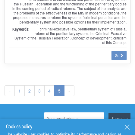
the Russian Federation and the functioning of the penitentiary bodies
in the coming period of radical reforms. The subject of the analysis are
the problems of the effectiveness of the MIS in modern conditions, the
proposed measures to reform the system of criminal penalties and the
penitentiary system and possible options for their implementation.
Keywords:
criminal-executive law, penitentiary system of Russia,
reform of the penitentiary system, the Criminal-Executive
System of the Russian Federation, Concept of development, criticism
of this Concept
Go
«
1
2
3
4
5
»
Cookies policy
The web-site uses cookies to optimize its performance and design as