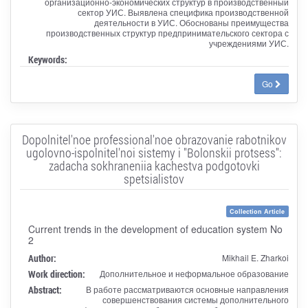
организационно-экономических структур в производственный
сектор УИС. Выявлена специфика производственной
деятельности в УИС. Обоснованы преимущества
производственных структур предпринимательского сектора с
учреждениями УИС.
Keywords:
Go
Dopolnitel'noe professional'noe obrazovanie rabotnikov
ugolovno-ispolnitel'noi sistemy i "Bolonskii protsess":
zadacha sokhraneniia kachestva podgotovki
spetsialistov
Collection Article
Current trends in the development of education system No
2
Author:
Mikhail E. Zharkoi
Work direction:
Дополнительное и неформальное образование
Abstract:
В работе рассматриваются основные направления
совершенствования системы дополнительного