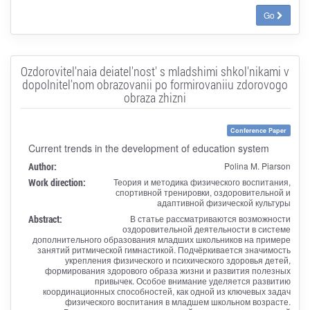
Go
Ozdorovitel'naia deiatel'nost' s mladshimi shkol'nikami v
dopolnitel'nom obrazovanii po formirovaniiu zdorovogo
obraza zhizni
Conference Paper
Current trends in the development of education system
Author:
Polina M. Piarson
Work direction:
Теория и методика физического воспитания,
спортивной тренировки, оздоровительной и
адаптивной физической культуры
Abstract:
В статье рассматриваются возможности
оздоровительной деятельности в системе
дополнительного образования младших школьников на примере
занятий ритмической гимнастикой. Подчёркивается значимость
укрепления физического и психического здоровья детей,
формирования здорового образа жизни и развития полезных
привычек. Особое внимание уделяется развитию
координационных способностей, как одной из ключевых задач
физического воспитания в младшем школьном возрасте.