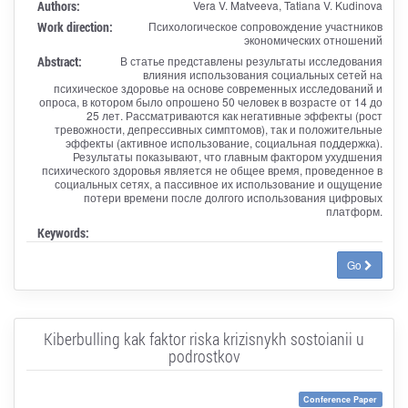
Authors:
Vera V. Matveeva, Tatiana V. Kudinova
Work direction:
Психологическое сопровождение участников
экономических отношений
Abstract:
В статье представлены результаты исследования
влияния использования социальных сетей на
психическое здоровье на основе современных исследований и
опроса, в котором было опрошено 50 человек в возрасте от 14 до
25 лет. Рассматриваются как негативные эффекты (рост
тревожности, депрессивных симптомов), так и положительные
эффекты (активное использование, социальная поддержка).
Результаты показывают, что главным фактором ухудшения
психического здоровья является не общее время, проведенное в
социальных сетях, а пассивное их использование и ощущение
потери времени после долгого использования цифровых
платформ.
Keywords:
Go
Kiberbulling kak faktor riska krizisnykh sostoianii u
podrostkov
Conference Paper