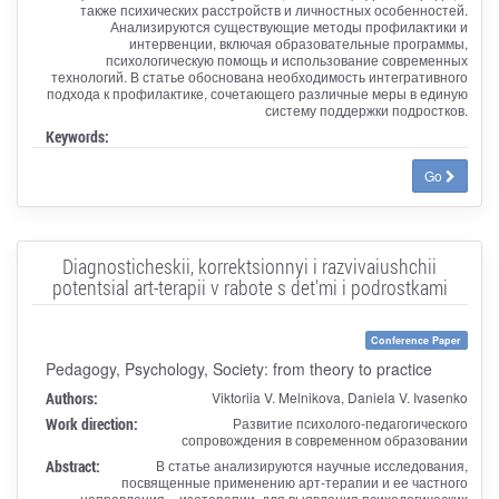
также психических расстройств и личностных особенностей.
Анализируются существующие методы профилактики и
интервенции, включая образовательные программы,
психологическую помощь и использование современных
технологий. В статье обоснована необходимость интегративного
подхода к профилактике, сочетающего различные меры в единую
систему поддержки подростков.
Keywords:
Go
Diagnosticheskii, korrektsionnyi i razvivaiushchii
potentsial art-terapii v rabote s det'mi i podrostkami
Conference Paper
Pedagogy, Psychology, Society: from theory to practice
Authors:
Viktoriia V. Melnikova, Daniela V. Ivasenko
Work direction:
Развитие психолого-педагогического
сопровождения в современном образовании
Abstract:
В статье анализируются научные исследования,
посвященные применению арт-терапии и ее частного
направления – изотерапии, для выявления психологических