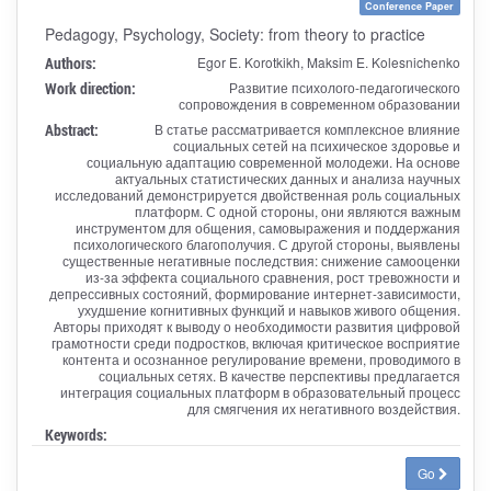
Conference Paper
Pedagogy, Psychology, Society: from theory to practice
Authors:
Egor E. Korotkikh, Maksim E. Kolesnichenko
Work direction:
Развитие психолого-педагогического
сопровождения в современном образовании
Abstract:
В статье рассматривается комплексное влияние
социальных сетей на психическое здоровье и
социальную адаптацию современной молодежи. На основе
актуальных статистических данных и анализа научных
исследований демонстрируется двойственная роль социальных
платформ. С одной стороны, они являются важным
инструментом для общения, самовыражения и поддержания
психологического благополучия. С другой стороны, выявлены
существенные негативные последствия: снижение самооценки
из-за эффекта социального сравнения, рост тревожности и
депрессивных состояний, формирование интернет-зависимости,
ухудшение когнитивных функций и навыков живого общения.
Авторы приходят к выводу о необходимости развития цифровой
грамотности среди подростков, включая критическое восприятие
контента и осознанное регулирование времени, проводимого в
социальных сетях. В качестве перспективы предлагается
интеграция социальных платформ в образовательный процесс
для смягчения их негативного воздействия.
Keywords:
Go