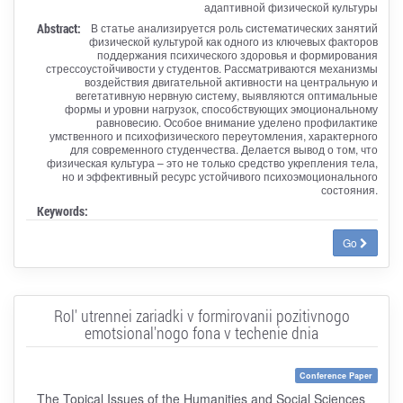
адаптивной физической культуры
Abstract:
В статье анализируется роль систематических занятий
физической культурой как одного из ключевых факторов
поддержания психического здоровья и формирования
стрессоустойчивости у студентов. Рассматриваются механизмы
воздействия двигательной активности на центральную и
вегетативную нервную систему, выявляются оптимальные
формы и уровни нагрузок, способствующих эмоциональному
равновесию. Особое внимание уделено профилактике
умственного и психофизического переутомления, характерного
для современного студенчества. Делается вывод о том, что
физическая культура – это не только средство укрепления тела,
но и эффективный ресурс устойчивого психоэмоционального
состояния.
Keywords:
Go
Rol' utrennei zariadki v formirovanii pozitivnogo
emotsional'nogo fona v techenie dnia
Conference Paper
The Topical Issues of the Humanities and Social Sciences