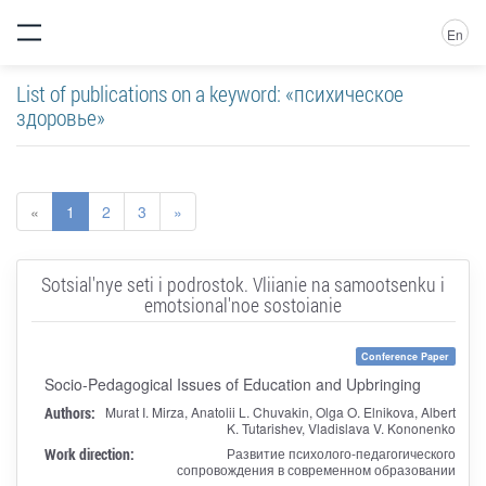
En
List of publications on a keyword: «психическое
здоровье»
«
1
2
3
»
Sotsial'nye seti i podrostok. Vliianie na samootsenku i
emotsional'noe sostoianie
Conference Paper
Socio-Pedagogical Issues of Education and Upbringing
Authors:
Murat I. Mirza, Anatolii L. Chuvakin, Olga O. Elnikova, Albert
K. Tutarishev, Vladislava V. Kononenko
Work direction:
Развитие психолого-педагогического
сопровождения в современном образовании