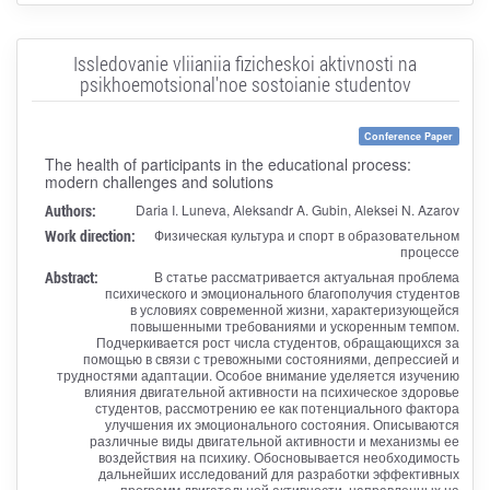
Issledovanie vliianiia fizicheskoi aktivnosti na
psikhoemotsional'noe sostoianie studentov
Conference Paper
The health of participants in the educational process:
modern challenges and solutions
Authors:
Daria I. Luneva, Aleksandr A. Gubin, Aleksei N. Azarov
Work direction:
Физическая культура и спорт в образовательном
процессе
Abstract:
В статье рассматривается актуальная проблема
психического и эмоционального благополучия студентов
в условиях современной жизни, характеризующейся
повышенными требованиями и ускоренным темпом.
Подчеркивается рост числа студентов, обращающихся за
помощью в связи с тревожными состояниями, депрессией и
трудностями адаптации. Особое внимание уделяется изучению
влияния двигательной активности на психическое здоровье
студентов, рассмотрению ее как потенциального фактора
улучшения их эмоционального состояния. Описываются
различные виды двигательной активности и механизмы ее
воздействия на психику. Обосновывается необходимость
дальнейших исследований для разработки эффективных
программ двигательной активности, направленных на