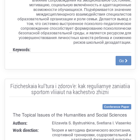
мотивацию, социальную включённость и адаптационные
возможности обучающихся. Подчёркивается значение
междисциплинарного взаимодействия специалистов
образовательной организации и роли семьи. Делается вывод о
том, что системно выстроенное психолого-педагогическое
сопровождение способствует формированию психологически
безопасной образовательной среды, и является ресурсом для
усовершенствования личностных качеств ребенка и снижению
рисков школьной дезадаптации.
Keywords:
Go
Fizicheskaia kul'tura i zdorov'e: kak reguliarnye zaniatiia
sportom vliiaiut na kachestvo zhizni
Conference Paper
The Topical Issues of the Humanities and Social Sciences
Authors:
Elizaveta S. Bystrushkina, Svetlana I. Vlasenko
Work direction:
Теория и методика физического воспитания,
спортивной тренировки, оздоровительной и
адаптивной физической культуры