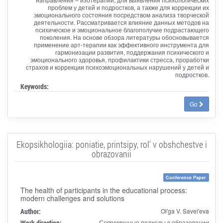
проблем у детей и подростков, а также для коррекции их
эмоционального состояния посредством анализа творческой
деятельности. Рассматривается влияние данных методов на
психическое и эмоциональное благополучие подрастающего
поколения. На основе обзора литературы обосновывается
применение арт-терапии как эффективного инструмента для
гармонизации развития, поддержания психического и
эмоционального здоровья, профилактики стресса, проработки
страхов и коррекции психоэмоциональных нарушений у детей и
подростков.
Keywords:
Go
Ekopsikhologiia: poniatie, printsipy, rol' v obshchestve i
obrazovanii
Conference Paper
The health of participants in the educational process:
modern challenges and solutions
Author:
Ol'ga V. Savel'eva
Work direction:
Современные подходы в образовании