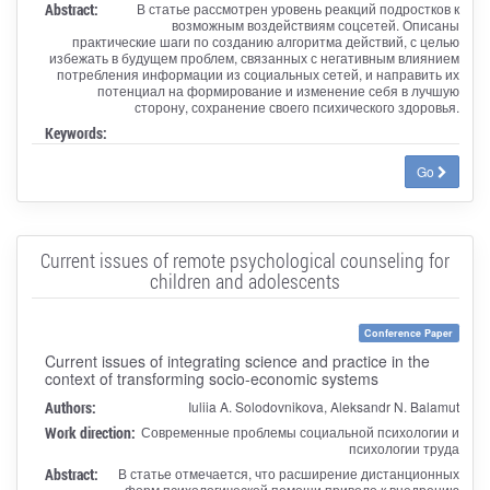
Abstract:
В статье рассмотрен уровень реакций подростков к
возможным воздействиям соцсетей. Описаны
практические шаги по созданию алгоритма действий, с целью
избежать в будущем проблем, связанных с негативным влиянием
потребления информации из социальных сетей, и направить их
потенциал на формирование и изменение себя в лучшую
сторону, сохранение своего психического здоровья.
Keywords:
Go
Current issues of remote psychological counseling for
children and adolescents
Conference Paper
Current issues of integrating science and practice in the
context of transforming socio-economic systems
Authors:
Iuliia A. Solodovnikova, Aleksandr N. Balamut
Work direction:
Современные проблемы социальной психологии и
психологии труда
Abstract:
В статье отмечается, что расширение дистанционных
форм психологической помощи привело к внедрению