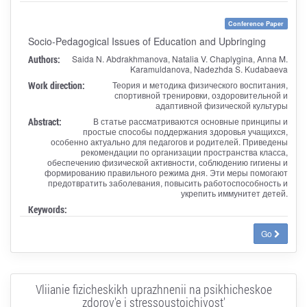
Conference Paper
Socio-Pedagogical Issues of Education and Upbringing
Authors:
Saida N. Abdrakhmanova, Natalia V. Chaplygina, Anna M.
Karamuldanova, Nadezhda S. Kudabaeva
Work direction:
Теория и методика физического воспитания,
спортивной тренировки, оздоровительной и
адаптивной физической культуры
Abstract:
В статье рассматриваются основные принципы и
простые способы поддержания здоровья учащихся,
особенно актуально для педагогов и родителей. Приведены
рекомендации по организации пространства класса,
обеспечению физической активности, соблюдению гигиены и
формированию правильного режима дня. Эти меры помогают
предотвратить заболевания, повысить работоспособность и
укрепить иммунитет детей.
Keywords:
Go
Vliianie fizicheskikh uprazhnenii na psikhicheskoe
zdorov'e i stressoustoichivost'