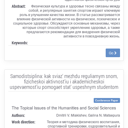
Abstract:
Физическая культура и здоровье тесно связаны между
собой, и регулярные занятия спортом играют ключевую
роль в улучшении качества жизни. В статье рассматривается
влияние физической активности на физическое, психическое и
социальное здоровье. Обсуждаются основные механизмы, через
которые спорт способствует укреплению здоровья, а также
предлагаются рекомендации для внедрения физической
активности в повседневную жизнь.
Keywords:
Go
Samodistsiplina: kak sviaz' mezhdu reguliarnym snom,
fizicheskoi aktivnost'iu i akademicheskoi
uspevaemost'iu pomogaet stat' uspeshnym studentom
Conference Paper
The Topical Issues of the Humanities and Social Sciences
Authors:
Dmitrii V. Miakishev, Galina N. Matsepura
Work direction:
Теория и методика физического воспитания,
спортивной тренировки, оздоровительной и