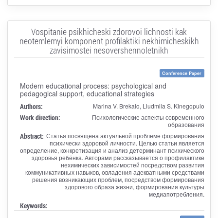
Vospitanie psikhicheski zdorovoi lichnosti kak
neotemlemyi komponent profilaktiki nekhimicheskikh
zavisimostei nesovershennoletnikh
Conference Paper
Modern educational process: psychological and
pedagogical support, educational strategies
Authors:
Marina V. Brekalo, Liudmila S. Kinegopulo
Work direction:
Психологические аспекты современного
образования
Abstract:
Статья посвящена актуальной проблеме формирования
психически здоровой личности. Целью статьи является
определение, конкретизация и анализ детерминант психического
здоровья ребёнка. Авторами рассказывается о профилактике
нехимических зависимостей посредством развития
коммуникативных навыков, овладения адекватными средствами
решения возникающих проблем, посредством формирования
здорового образа жизни, формирования культуры
медиапотребления.
Keywords: