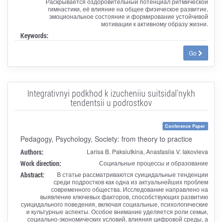
Раскрывается оздоровительный потенциал ритмической
гимнастики, её влияние на общее физическое развитие,
эмоциональное состояние и формирование устойчивой
мотивации к активному образу жизни.
Keywords:
Go
Integrativnyi podkhod k izucheniiu suitsidal'nykh
tendentsii u podrostkov
Conference Paper
Pedagogy, Psychology, Society: from theory to practice
Authors:
Larisa B. Paksiutkina, Anastasiia V. Iakovleva
Work direction:
Социальные процессы и образование
Abstract:
В статье рассматриваются суицидальные тенденции
среди подростков как одна из актуальнейших проблем
современного общества. Исследование направлено на
выявление ключевых факторов, способствующих развитию
суицидального поведения, включая социальные, психологические
и культурные аспекты. Особое внимание уделяется роли семьи,
социально-экономических условий, влияния цифровой среды, а