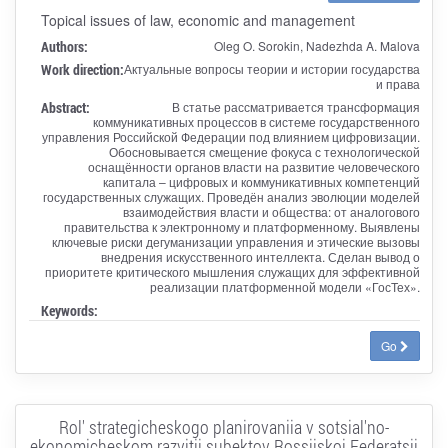
Topical issues of law, economic and management
Authors:
Oleg O. Sorokin, Nadezhda A. Malova
Work direction:
Актуальные вопросы теории и истории государства
и права
Abstract:
В статье рассматривается трансформация
коммуникативных процессов в системе государственного
управления Российской Федерации под влиянием цифровизации.
Обосновывается смещение фокуса с технологической
оснащённости органов власти на развитие человеческого
капитала – цифровых и коммуникативных компетенций
государственных служащих. Проведён анализ эволюции моделей
взаимодействия власти и общества: от аналогового
правительства к электронному и платформенному. Выявлены
ключевые риски дегуманизации управления и этические вызовы
внедрения искусственного интеллекта. Сделан вывод о
приоритете критического мышления служащих для эффективной
реализации платформенной модели «ГосТех».
Keywords:
Go
Rol' strategicheskogo planirovaniia v sotsial'no-
ekonomicheskom razvitii subektov Rossiiskoi Federatsii