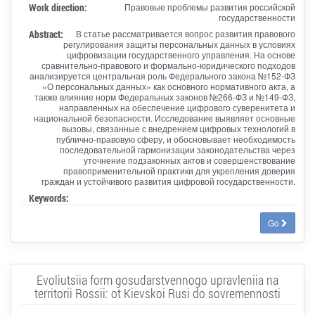
Work direction:
Правовые проблемы развития российской
государственности
Abstract:
В статье рассматривается вопрос развития правового
регулирования защиты персональных данных в условиях
цифровизации государственного управления. На основе
сравнительно-правового и формально-юридического подходов
анализируется центральная роль Федерального закона №152-ФЗ
«О персональных данных» как основного нормативного акта, а
также влияние норм Федеральных законов №266-ФЗ и №149-ФЗ,
направленных на обеспечение цифрового суверенитета и
национальной безопасности. Исследование выявляет основные
вызовы, связанные с внедрением цифровых технологий в
публично-правовую сферу, и обосновывает необходимость
последовательной гармонизации законодательства через
уточнение подзаконных актов и совершенствование
правоприменительной практики для укрепления доверия
граждан и устойчивого развития цифровой государственности.
Keywords:
Go
Evoliutsiia form gosudarstvennogo upravleniia na
territorii Rossii: ot Kievskoi Rusi do sovremennosti