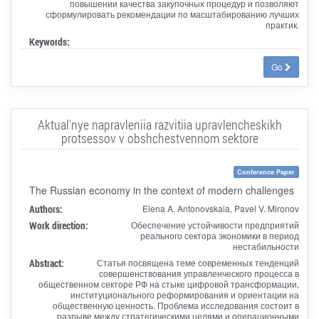
повышении качества закупочных процедур и позволяют
сформулировать рекомендации по масштабированию лучших
практик.
Keywords:
Go
Aktual'nye napravleniia razvitiia upravlencheskikh
protsessov v obshchestvennom sektore
Conference Paper
The Russian economy in the context of modern challenges
Authors:
Elena A. Antonovskaia, Pavel V. Mironov
Work direction:
Обеспечение устойчивости предприятий
реального сектора экономики в период
нестабильности
Abstract:
Статья посвящена теме современных тенденций
совершенствования управленческого процесса в
общественном секторе РФ на стыке цифровой трансформации,
институционального реформирования и ориентации на
общественную ценность. Проблема исследования состоит в
разрыве между стратегическими целями и операционными