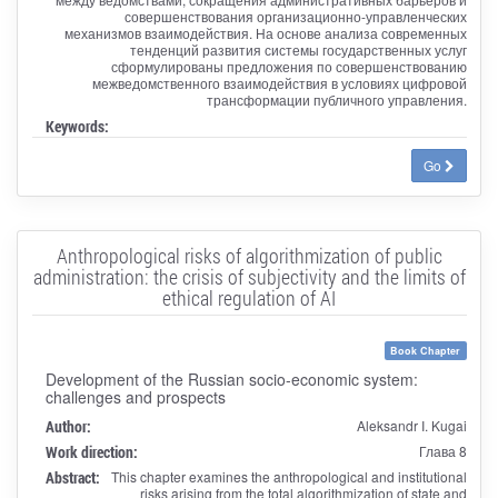
совершенствования организационно-управленческих
механизмов взаимодействия. На основе анализа современных
тенденций развития системы государственных услуг
сформулированы предложения по совершенствованию
межведомственного взаимодействия в условиях цифровой
трансформации публичного управления.
Keywords:
Go
Anthropological risks of algorithmization of public
administration: the crisis of subjectivity and the limits of
ethical regulation of AI
Book Chapter
Development of the Russian socio-economic system:
challenges and prospects
Author:
Aleksandr I. Kugai
Work direction:
Глава 8
Abstract:
This chapter examines the anthropological and institutional
risks arising from the total algorithmization of state and