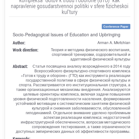
napravlenie gosudarstvennoi politiki v sfere fizicheskoi
kul'tury
Conference Paper
Socio-Pedagogical Issues of Education and Upbringing
Author:
Arman A. Mkrtchian
Work direction:
Теория и методика физического воспитания,
спортивной тренировки, оздоровительной и
адаптивной физической культуры
Abstract:
Статья посвящена анализу возрождённого в 2014 году
Всероссийского физкультурно-спортивного комплекса
«Готов к труду и обороне» (ГТО) как инструмента реализации
государственной политики в сфере физической культуры и
спорта. Рассматриваются его институциональная структура, а
также организационные механизмы внедрения. Анализируются
целевые ориентиры комплекса, включая задачи повышения
уровня физической подготовленности населения, формирования
устойчивой мотивации к систематическим занятиям физической
культурой и снижения заболеваемости, обусловленной
гиподинамией. Отдельное внимание уделено проблемным
аспектам реализации комплекса: недостаточной
инфраструктурной обеспеченности, вопросам методического
сопровождения тестирования, а также ограниченности
доступных эмпирических данных об эффективности программы.
Keywords: