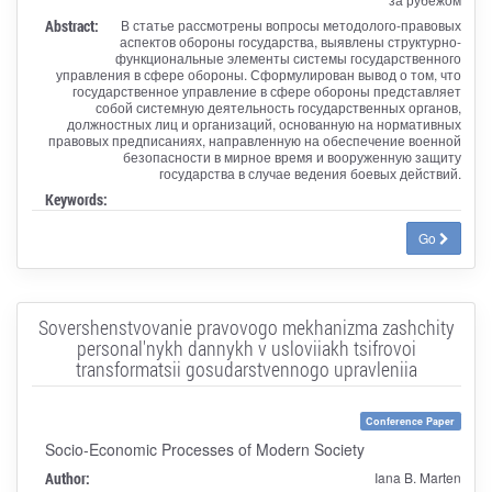
Abstract:
В статье рассмотрены вопросы методолого-правовых
аспектов обороны государства, выявлены структурно-
функциональные элементы системы государственного
управления в сфере обороны. Сформулирован вывод о том, что
государственное управление в сфере обороны представляет
собой системную деятельность государственных органов,
должностных лиц и организаций, основанную на нормативных
правовых предписаниях, направленную на обеспечение военной
безопасности в мирное время и вооруженную защиту
государства в случае ведения боевых действий.
Keywords:
Go
Sovershenstvovanie pravovogo mekhanizma zashchity
personal'nykh dannykh v usloviiakh tsifrovoi
transformatsii gosudarstvennogo upravleniia
Conference Paper
Socio-Economic Processes of Modern Society
Author:
Iana B. Marten