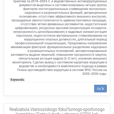
практики за 2019–2024 гг. и ведомственных антикоррупционных
документов выделены и систематизированы четыре группы
факторов: институциональные (совмещение контрольно-
надзорных и разрешительных функций, дискреционные
полномочия, отсутствие эффективного внешнего контроля),
процедурные (многоступенчатость административных процедур,
отсутствие чётких временных регламентов, недостаточная
цифровизация), ресурсные (высокая концентрация госзакупок,
непрозрачность ценообразования) и кадровые (низкая ротация
персонала, недостаточное материальное стимулирование на
коррупционно опасных должностях, длительный период
профессиональной социализации). Предложены направления
минимизации факторов: функциональное разделение надзорных
и разрешительных полномочий, автоматизированные
регламенты выдачи лицензий, повышение прозрачности закупок,
обязательная ротация кадров (3–5 лет), усиление внешнего
мониторинга. Сделан вывод о системном характере коррупции в
ведомстве и необходимости комплексного подхода в рамках
Плана противодействия коррупции в системе МЧС России на
2025–2030 годы.
Keywords:
Go
Realizatsiia Vserossiiskogo fizkul'turnogo-sportivnogo
kompleksa "Gotov k trudu i oborone (GTO)" kak