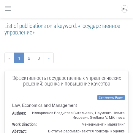
En
List of publications on a keyword: «государственное
управление»
«
1
2
3
»
Эффективность государственных управленческих
решений: оценка и повышение качества
Conference Paper
Law, Economics and Management
Authors:
Илларионов Владислав Витальевич, Науменко Никита
Игоревич, Svetlana V. Mikhneva
Work direction:
Менеджмент и маркетинг
Abstract:
В статье рассматриваются подходы к оценке