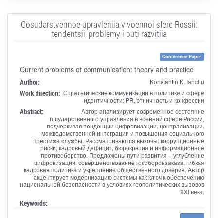
Gosudarstvennoe upravleniia v voennoi sfere Rossii:
tendentsii, problemy i puti razvitiia
Conference Paper
Current problems of communication: theory and practice
Author:
Konstantin K. Ianchu
Work direction:
Стратегические коммуникации в политике и сфере
идентичности: PR, этничность и конфессии
Abstract:
Автор анализирует современное состояние
государственного управления в военной сфере России,
подчеркивая тенденции цифровизации, централизации,
межведомственной интеграции и повышения социального
престижа службы. Рассматриваются вызовы: коррупционные
риски, кадровый дефицит, бюрократия и информационное
противоборство. Предложены пути развития – углубление
цифровизации, совершенствование гособоронзаказа, гибкая
кадровая политика и укрепление общественного доверия. Автор
акцентирует модернизацию системы как ключ к обеспечению
национальной безопасности в условиях геополитических вызовов
XXI века.
Keywords: