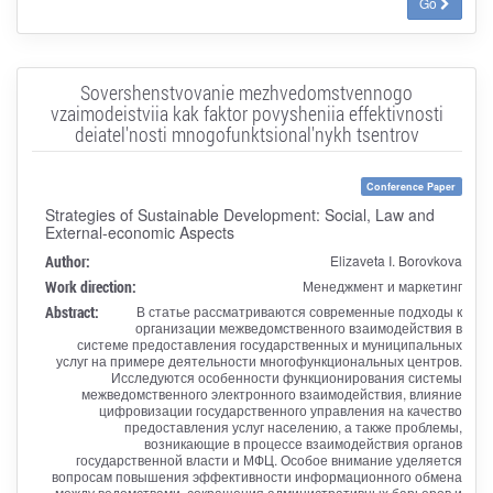
Go
Sovershenstvovanie mezhvedomstvennogo
vzaimodeistviia kak faktor povysheniia effektivnosti
deiatel'nosti mnogofunktsional'nykh tsentrov
Conference Paper
Strategies of Sustainable Development: Social, Law and
External-economic Aspects
Author:
Elizaveta I. Borovkova
Work direction:
Менеджмент и маркетинг
Abstract:
В статье рассматриваются современные подходы к
организации межведомственного взаимодействия в
системе предоставления государственных и муниципальных
услуг на примере деятельности многофункциональных центров.
Исследуются особенности функционирования системы
межведомственного электронного взаимодействия, влияние
цифровизации государственного управления на качество
предоставления услуг населению, а также проблемы,
возникающие в процессе взаимодействия органов
государственной власти и МФЦ. Особое внимание уделяется
вопросам повышения эффективности информационного обмена
между ведомствами, сокращения административных барьеров и