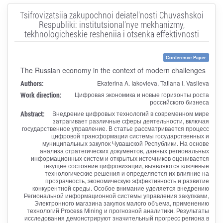
Tsifrovizatsiia zakupochnoi deiatel'nosti Chuvashskoi
Respubliki: institutsional'nye mekhanizmy,
tekhnologicheskie resheniia i otsenka effektivnosti
Conference Paper
The Russian economy in the context of modern challenges
Authors:
Ekaterina A. Iakovleva, Tatiana I. Vasileva
Work direction:
Цифровая экономика и новые горизонты роста
российского бизнеса
Abstract:
Внедрение цифровых технологий в современном мире
затрагивает различные сферы деятельности, включая
государственное управление. В статье рассматривается процесс
цифровой трансформации системы государственных и
муниципальных закупок Чувашской Республики. На основе
анализа стратегических документов, данных региональных
информационных систем и открытых источников оценивается
текущее состояние цифровизации, выявляются ключевые
технологические решения и определяется их влияние на
прозрачность, экономическую эффективность и развитие
конкурентной среды. Особое внимание уделяется внедрению
Региональной информационной системы управления закупками,
Электронного магазина закупок малого объема, применению
технологий Process Mining и прогнозной аналитики. Результаты
исследования демонстрируют значительный прогресс региона в