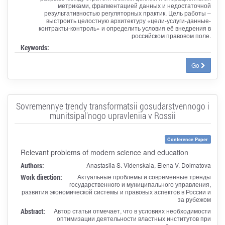
метриками, фрагментацией данных и недостаточной
результативностью регуляторных практик. Цель работы –
выстроить целостную архитектуру «цели-услуги-данные-
контракты-контроль» и определить условия её внедрения в
российском правовом поле.
Keywords:
Go
Sovremennye trendy transformatsii gosudarstvennogo i
munitsipal'nogo upravleniia v Rossii
Conference Paper
Relevant problems of modern science and education
Authors:
Anastasiia S. Videnskaia, Elena V. Dolmatova
Work direction:
Актуальные проблемы и современные тренды
государственного и муниципального управления,
развития экономической системы и правовых аспектов в России и
за рубежом
Abstract:
Автор статьи отмечает, что в условиях необходимости
оптимизации деятельности властных институтов при