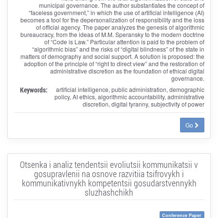
municipal governance. The author substantiates the concept of
“faceless government,” in which the use of artificial intelligence (AI)
becomes a tool for the depersonalization of responsibility and the loss
of official agency. The paper analyzes the genesis of algorithmic
bureaucracy, from the ideas of M.M. Speransky to the modern doctrine
of “Code is Law.” Particular attention is paid to the problem of
“algorithmic bias” and the risks of “digital blindness” of the state in
matters of demography and social support. A solution is proposed: the
adoption of the principle of “right to direct view” and the restoration of
administrative discretion as the foundation of ethical digital
governance.
Keywords:
artificial intelligence, public administration, demographic
policy, AI ethics, algorithmic accountability, administrative
discretion, digital tyranny, subjectivity of power
Go
Otsenka i analiz tendentsii evoliutsii kommunikatsii v
gosupravlenii na osnove razvitiia tsifrovykh i
kommunikativnykh kompetentsii gosudarstvennykh
sluzhashchikh
Conference Paper