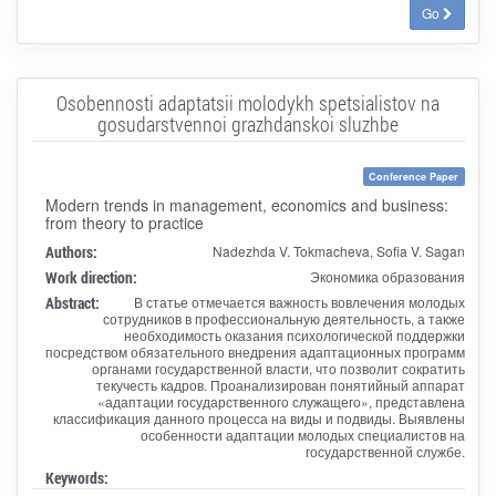
Go
Osobennosti adaptatsii molodykh spetsialistov na
gosudarstvennoi grazhdanskoi sluzhbe
Conference Paper
Modern trends in management, economics and business:
from theory to practice
Authors:
Nadezhda V. Tokmacheva, Sofia V. Sagan
Work direction:
Экономика образования
Abstract:
В статье отмечается важность вовлечения молодых
сотрудников в профессиональную деятельность, а также
необходимость оказания психологической поддержки
посредством обязательного внедрения адаптационных программ
органами государственной власти, что позволит сократить
текучесть кадров. Проанализирован понятийный аппарат
«адаптации государственного служащего», представлена
классификация данного процесса на виды и подвиды. Выявлены
особенности адаптации молодых специалистов на
государственной службе.
Keywords: