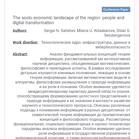
Conference Paper
The socio-economic landscape of the region: people and
digital transformation
Authors:
Sergei N. Salishev, Milana U. Aliiaskarova, Didar S.
Seiubergenova
Work direction:
Технологическое ядро: инфраструктура, данные и
кибербезопасность
Abstract:
Анализ фундаментальных концепций теории
информации, рассматриваемой как интегративная
научная дисциплина, объединяющая математические,
философские и прикладные аспекты. В рамках исследования
детально изучаются ключевые положения, лежащие в основе
теории информации, включая математические модели и
алгоритмы, философские размышления о природе информации
и ее роли в познании. Особое внимание уделяется
междисциплинарному характеру данной области знания,
способствующему формированию целостного представления о
природе информации и ее значении в контексте развития
научного и технологического прогресса. Описаны различные
подходы к пониманию информации в разных дисциплинах: от
семантической теории информации до прагматических
концепций и философского подхода. Рассмотрены
функциональная, социально-гуманитарная и научно-техническая
парадигмы анализа информации. Особое внимание уделено
роли информации в государственном управлении и
информационной политике, а также вопросам информационной