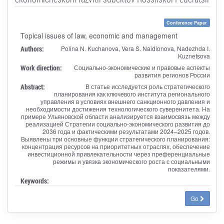
Conference Paper
Topical issues of law, economic and management
Authors:
Polina N. Kuchanova, Vera S. Naidionova, Nadezhda I.
Kuznetsova
Work direction:
Социально-экономические и правовые аспекты
развития регионов России
Abstract:
В статье исследуется роль стратегического
планирования как ключевого института регионального
управления в условиях внешнего санкционного давления и
необходимости достижения технологического суверенитета. На
примере Ульяновской области анализируется взаимосвязь между
реализацией Стратегии социально-экономического развития до
2036 года и фактическими результатами 2024–2025 годов.
Выявлены три основные функции стратегического планирования:
концентрация ресурсов на приоритетных отраслях, обеспечение
инвестиционной привлекательности через преференциальные
режимы и увязка экономического роста с социальными
показателями.
Keywords:
Go