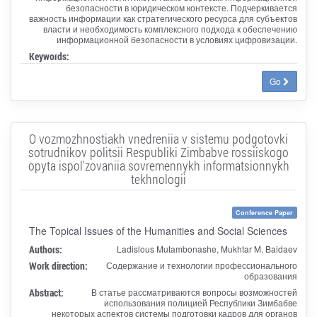
безопасности в юридическом контексте. Подчеркивается
важность информации как стратегического ресурса для субъектов
власти и необходимость комплексного подхода к обеспечению
информационной безопасности в условиях цифровизации.
Keywords:
Go
O vozmozhnostiakh vnedreniia v sistemu podgotovki
sotrudnikov politsii Respubliki Zimbabve rossiiskogo
opyta ispol'zovaniia sovremennykh informatsionnykh
tekhnologii
Conference Paper
The Topical Issues of the Humanities and Social Sciences
Authors:
Ladislous Mutambonashe, Mukhtar M. Baidaev
Work direction:
Содержание и технологии профессионального
образования
Abstract:
В статье рассматриваются вопросы возможностей
использования полицией Республики Зимбабве
некоторых аспектов системы подготовки кадров для органов