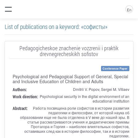
En
List of publications on a keyword: «софисты»
Pedagogicheskoe znachenie vozzrenii i praktik
drevnegrecheskikh sofistov
Conference Paper
Psychological and Pedagogical Support of General, Special
and Inclusive Education of Children and Adults
Authors:
Dmitrii V. Popov, Sergei M. Vitiaev
Work direction:
Psychological security in the digital environment of an
educational institution
Abstract:
Работа посвящена роли софистов в истории развития
педагогики и философии, от которой наука об
образовании еще не была отделена в V веке до нашей эры. В
статье рассматриваются учения и дидактические приемы
Протагора и Горгия – наиболее влиятельных софистов,
оставивших след как в истории философии, так и в истории
педагогики.