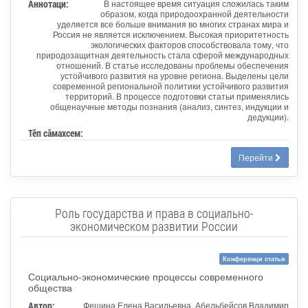
Аннотаци:
В настоящее время ситуация сложилась таким
образом, когда природоохранной деятельности
уделяется все больше внимания во многих странах мира и
Россия не является исключением. Высокая приоритетность
экологических факторов способствовала тому, что
природозащитная деятельность стала сферой международных
отношений. В статье исследованы проблемы обеспечения
устойчивого развития на уровне региона. Выделены цели
современной региональной политики устойчивого развития
территорий. В процессе подготовки статьи применялись
общенаучные методы познания (анализ, синтез, индукции и
дедукции).
Тӗп сӑмахсем:
Перейти
Роль государства и права в социально-
экономическом развитии России
Конференци статья
Социально-экономические процессы современного
общества
Автор:
Фешина Елена Васильевна, Абельбейсов Владимир