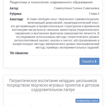
Педагогика и психология современного образования
Автор:
Самигуллина Галина Савельевна
Рубрика:
Глава 2
Аннотаци:
В главе обобщён опыт творческого самовоплощения,
включающий довузовский, предпедагогический опыт,
его детерминация в профессионально-структурном и временном
континууме как результат внешних ориентиров (педагогического
окружения) и внутренних факторов саморазвития личности. В
исследовании использованы методы теоретического уровня:
ретроспективный анализ; анализ и синтез; абстрагирование и
конкретизация; методы эмпирического уровня (биографический
метод); примеры экспериментальных заданий.
Тӗп сӑмахсем:
Перейти
Патриотическое воспитание младших школьников
посредством творческо-игровых проектов в детском
оздоровительном лагере
Конференци статья