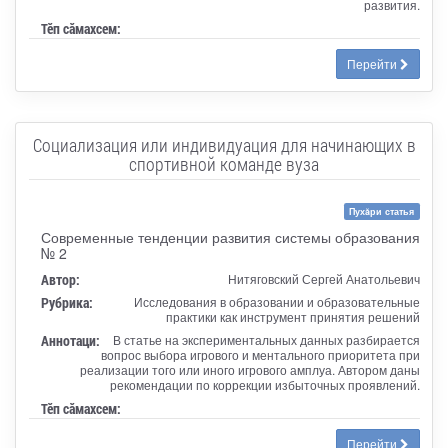
развития.
Тӗп сӑмахсем:
Перейти
Социализация или индивидуация для начинающих в
спортивной команде вуза
Пухăри статья
Современные тенденции развития системы образования
№ 2
Автор:
Нитяговский Сергей Анатольевич
Рубрика:
Исследования в образовании и образовательные
практики как инструмент принятия решений
Аннотаци:
В статье на экспериментальных данных разбирается
вопрос выбора игрового и ментального приоритета при
реализации того или иного игрового амплуа. Автором даны
рекомендации по коррекции избыточных проявлений.
Тӗп сӑмахсем:
Перейти