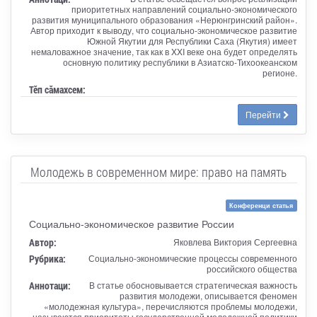
приоритетных направлений социально-экономического
развития муниципального образования «Нерюнгринский район».
Автор приходит к выводу, что социально-экономическое развитие
Южной Якутии для Республики Саха (Якутия) имеет
немаловажное значение, так как в XXI веке она будет определять
основную политику республики в Азиатско-Тихоокеанском
регионе.
Тӗп сӑмахсем:
Перейти
Молодежь в современном мире: право на память
Конференци статья
Социально-экономическое развитие России
Автор:
Яковлева Виктория Сергеевна
Рубрика:
Социально-экономические процессы современного
российского общества
Аннотаци:
В статье обосновывается стратегическая важность
развития молодежи, описывается феномен
«молодежная культура», перечисляются проблемы молодежи,
называются приоритеты государственной молодежной политики