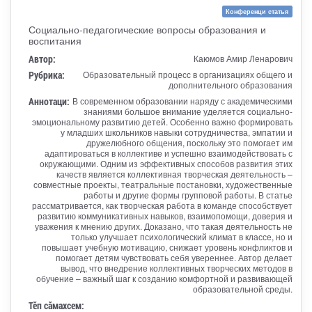
Конференци статья
Социально-педагогические вопросы образования и
воспитания
Автор:
Каюмов Амир Ленарович
Рубрика:
Образовательный процесс в организациях общего и
дополнительного образования
Аннотаци:
В современном образовании наряду с академическими
знаниями большое внимание уделяется социально-
эмоциональному развитию детей. Особенно важно формировать
у младших школьников навыки сотрудничества, эмпатии и
дружелюбного общения, поскольку это помогает им
адаптироваться в коллективе и успешно взаимодействовать с
окружающими. Одним из эффективных способов развития этих
качеств является коллективная творческая деятельность –
совместные проекты, театральные постановки, художественные
работы и другие формы групповой работы. В статье
рассматривается, как творческая работа в команде способствует
развитию коммуникативных навыков, взаимопомощи, доверия и
уважения к мнению других. Доказано, что такая деятельность не
только улучшает психологический климат в классе, но и
повышает учебную мотивацию, снижает уровень конфликтов и
помогает детям чувствовать себя увереннее. Автор делает
вывод, что внедрение коллективных творческих методов в
обучение – важный шаг к созданию комфортной и развивающей
образовательной среды.
Тӗп сӑмахсем: