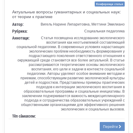
Конференци статья
Актуальные вопросы гуманитарных и социальных наук:
от теории к практике
Автор:
Вигель Нарине Липаритовна, Меттини Эмилиано
Рубрика:
Социальная педагогика
Аннотаци:
Статья посвящена исследованию экологического
воспитания как неотъемлемой составляющей
социальной педагогики. В современных условиях нарастающих
экологических проблем необходимость формирования у
подрастающего поколения ответственного отношения к
окружающей среде становится все более актуальной. В статье
рассматриваются теоретические основы экологического
воспитания, его цели и задачи в контексте социальной
педагогики. Авторы уделяют особое внимание методам и
приемам, способствующим развитию экологической культуры
детей и подростков. Представлены примеры практических
подходов к интеграции экологического воспитания в
образовательные программы и социальные инициативы. В
заключении подчеркивается важность междисциплинарного
подхода и сотрудничества образовательных учреждений с
общественными организациями для эффективного решения
экологических и социальных вызовов.
Тӗп сӑмахсем:
Перейти