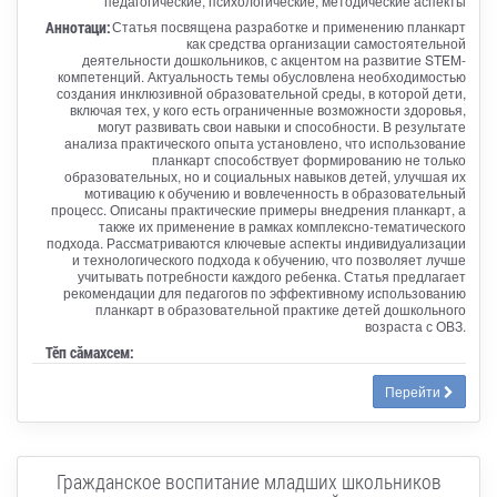
педагогические, психологические, методические аспекты
Аннотаци:
Статья посвящена разработке и применению планкарт
как средства организации самостоятельной
деятельности дошкольников, с акцентом на развитие STEM-
компетенций. Актуальность темы обусловлена необходимостью
создания инклюзивной образовательной среды, в которой дети,
включая тех, у кого есть ограниченные возможности здоровья,
могут развивать свои навыки и способности. В результате
анализа практического опыта установлено, что использование
планкарт способствует формированию не только
образовательных, но и социальных навыков детей, улучшая их
мотивацию к обучению и вовлеченность в образовательный
процесс. Описаны практические примеры внедрения планкарт, а
также их применение в рамках комплексно-тематического
подхода. Рассматриваются ключевые аспекты индивидуализации
и технологического подхода к обучению, что позволяет лучше
учитывать потребности каждого ребенка. Статья предлагает
рекомендации для педагогов по эффективному использованию
планкарт в образовательной практике детей дошкольного
возраста с ОВЗ.
Тӗп сӑмахсем:
Перейти
Гражданское воспитание младших школьников