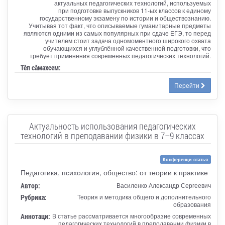
актуальных педагогических технологий, используемых
при подготовке выпускников 11-ых классов к единому
государственному экзамену по истории и обществознанию.
Учитывая тот факт, что описываемые гуманитарные предметы
являются одними из самых популярных при сдаче ЕГЭ, то перед
учителем стоит задача одномоментного широкого охвата
обучающихся и углублённой качественной подготовки, что
требует применения современных педагогических технологий.
Тӗп сӑмахсем:
Перейти
Актуальность использования педагогических
технологий в преподавании физики в 7–9 классах
Конференци статья
Педагогика, психология, общество: от теории к практике
Автор:
Василенко Александр Сергеевич
Рубрика:
Теория и методика общего и дополнительного
образования
Аннотаци:
В статье рассматривается многообразие современных
педагогических технологий в преподавании физики в