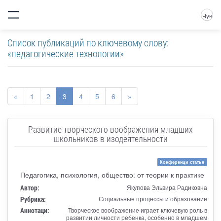
Чув
Список публикаций по ключевому слову:
«педагогические технологии»
«
1
2
3
4
5
6
»
Развитие творческого воображения младших
школьников в изодеятельности
Конференци статья
Педагогика, психология, общество: от теории к практике
Автор:
Якупова Эльвира Радиковна
Рубрика:
Социальные процессы и образование
Аннотаци:
Творческое воображение играет ключевую роль в
развитии личности ребенка, особенно в младшем