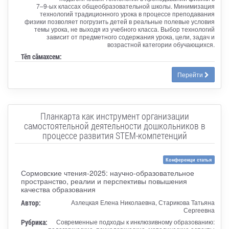
7–9-ых классах общеобразовательной школы. Минимизация
технологий традиционного урока в процессе преподавания
физики позволяет погрузить детей в реальные полевые условия
темы урока, не выходя из учебного класса. Выбор технологий
зависит от предметного содержания урока, цели, задач и
возрастной категории обучающихся.
Тӗп сӑмахсем:
Перейти
Планкарта как инструмент организации
самостоятельной деятельности дошкольников в
процессе развития STEM-компетенций
Конференци статья
Сормовские чтения-2025: научно-образовательное
пространство, реалии и перспективы повышения
качества образования
Автор:
Азлецкая Елена Николаевна, Старикова Татьяна
Сергеевна
Рубрика:
Современные подходы к инклюзивному образованию: