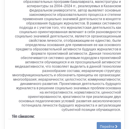
образовательных программ бакалавриата, магистратуры и
аспирантуры за 2004–2024 гг., реализуемых в Казанском
федеральном университете, автор выявляет основные
закономерности образовательного процесса и степени
применения социально значимой деятельности в концепте
образования будущих журналистов. В рамках системного
подхода и с учетом того, что журналистская деятельность как
социально-ориентированная включает в себя разновидности
социально значимой деятельности, является организационным
свойством личности, отображающим ее единство, были
определены основания для применения ее как основного
предмета образовательной активности будущих журналистов в
формате проективной активности. Данная технология
обеспечивается системно-целевым подходом к проективной
активности обучающихся и их просоциальной активности/
медиаактивности, что позволяет выделить в данной технологии
разнообразие состава; иерархичную структуру;
многофункциональность и обозначить принципы ее организации:
многообразия; иерархичности; целостности; коммуникативности;
динамичного развития. Проективная деятельность будущего
журналиста в решении социально значимых проблем основана
на интегративности, нормативности, ценностной
ориентированности, креативности при реализации двух
основных педагогических условий: развития аксиологического
потенциала личности будущего журналиста и актуализации
субъектной позиции обучающегося.
Тӗп сӑмахсем:
Перейти