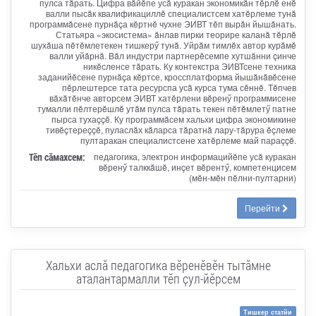
пулса тăрать. Цифра вăйĕпе усă куракан экономикăн тĕрлĕ енĕ
валли пысăк квалификациллĕ специалистсем хатĕрлеме тунă
программăсене пурнăçа кĕртнĕ чухне ЭИВТ тĕп вырăн йышăнать.
Статьяра «экосистема» ăнлав пирки теорире каланă тĕрлĕ
шухăша пĕтĕмлетекен тишкерӳ тунă. Уйрăм тимлĕх автор курăмĕ
валли уйăрнă. Вăл индустри партнерĕсемпе хутшăнни çинче
никĕсленсе тăрать. Ку контекстра ЭИВТсене техника
заданийĕсене пурнăçа кĕртсе, кроссплатформа йышăнăвĕсене
пĕрлештерсе тата ресурспа усă курса тума сĕннĕ. Тĕпчев
вăхăтĕнче авторсем ЭИВТ хатĕрлени вĕренӳ программисене
тумалли пĕлтерĕшлĕ утăм пулса тăрать текен пĕтĕмлетӳ патне
пырса тухаççĕ. Ку программăсем хальхи цифра экономикине
тивĕçтереççĕ, пуласлăх кăларса тăратнă лару-тăрура ĕçлеме
пултаракан специалистсене хатĕрлеме май параççĕ.
Тӗп сӑмахсем:
педагогика, электрон информацийĕпе усă куракан
вĕренӳ талккăшĕ, инçет вĕрентӳ, компетенцисем
(мĕн-мĕн пĕлни-пултарни)
Перейти
Хальхи аслӑ педагогика вӗренӗвӗн тытӑмне
аталантармалли тӗп ҫул-йӗрсем
Тишкер статйи