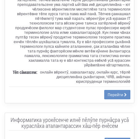
преподавательсене ума лартнă ыйтăва икĕ дисциплинăна – ют
чĕлхесене вĕрентмелли меслетлĕхе тата терминологи
вĕрентĕвне тĕпе хурса татса пама май панă. Тĕпчев çакнашкал
пĕтĕмлетӳ тума май парать: вĕрентӳре усă куракан IT
технологисем тата вĕсем çине таянса хатĕрленĕ вĕренӳ
продукчĕсем филолог мар студентсене пулас профессире кирлĕ
терминологие алла илме хавхалантараççĕ. Кун пекки чăнах
пултăр тесен вĕренӳ продуктне терминологие теорипе практика
енчĕн тĕплĕн шухăшласа тумалла. Ку е вăл профессипе çыхăннă
терминологи пулса кайнипе аталаннине, çак аталанăва чĕлхе
тата пурнăç факторĕсем мĕнле витĕм кӳнине ăнлантарса
памалла, лексикологипе грамматика тата стилистика енчен
хакламалла тата ку е вăл контекстра евĕклĕ усă курассин
уйрăмлăхне кăтартмалла.
Тӗп сӑмахсем:
онлайн вĕрентӳ, хавхалантару, онлайн курс, тĕрлĕ
дисциплинăна çыхăнтарни, ЧЯВ, акăлчан
юриспруденци терминологийĕ
Перейти
Информатика урокĕсенче илнĕ пĕлӳпе пурнăçра усă
кураслăха аталантарассин хăш-пĕр енĕсем