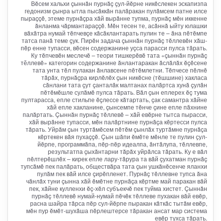
Вĕсем хальхи çыннăн пурнăç çул-йĕрне никĕслекен эскапизпа
гедонизм çынра ытла пысăккăн палăракан пулăмсем патне илсе
пыраççĕ, этеме пурнăçра хăй вырăнне тупма, пурнăç мĕн иккенне
ăнланма чăрмантараççĕ. Мĕн тесен те, асăннă ыйту юлашки
вăхăтра нумай тĕпчевçе кăсăклантарать пулин те – ăна пĕтĕмпе
татса панă теме çук. Пирĕн задача çыннăн пурнăç тĕллевĕн хăш-
пĕр енне тупасси, вĕсен содержанине уçса парасси пулса тăрать.
Ку тĕпчевĕн меслечĕ – теори тишкерĕвĕ тата «çыннăн пурнăç
тӗллевĕ» категорин содержанине ăнлантаракан ăслăлăх ĕçĕсене
тата унта тĕл пулакан ăнлавсене пĕтĕмлетни. Тĕпчесе пĕлнĕ
тăрăх, пурнăçра кирлĕлĕх çын никĕсне (тĕшшине) хакласа
сăнлани тата çут çанталăк малтанах палăртса хунă çулăн
пĕтĕмĕшле сулăмĕ пулса тăрать. Вăл çын еплерех ĕç тума
пултарасса, епле стильпе ĕçлессе кăтартать, çак самантра хăйне
хăй епле хакланине, çынсемпе тĕнче çине епле пăхнине
палăртать. Çыннăн пурнăç тĕллевĕ – хăй евĕрне тытса пырасси,
хăй вырăнне тупасси, мĕн палăртнине пурнăçа кĕртесси пулса
тăрать. Уйрăм çын туртăмĕсем пĕтĕм çынлăх туртăмне пурнăçа
кĕртекен вăя пухаççĕ. Çын шăпи ĕмĕте мĕнле те пулин ҫул-
йĕрпе, программăпа, пĕр-пĕр идеалпа, ăнтăлупа, тĕллевпе,
результатпа çыхăнтарни тăрăх уйрăлса тăрать. Ку е вăл
пĕлтерĕшлĕх – кирек епле лару-тăрура та вăй çухатман пурнăç
тупсăмĕ пек палăрать, обществăра тата çын ушкăнĕсенче яланхи
пулăм пек вăй илсе çирĕпленет. Пурнăç тĕллевне тупса ăна
чăнлăх туни çынна хăй ĕмĕтне пурнăçа кĕртме май паракан вăй
пек, хăйне кулленхи ĕç-хĕл субъекчĕ пек туйма хистет. Çыннăн
пурнăç тĕллевĕ нумай-нумай пĕчĕк тĕллеве пухакан вăй евĕр,
расна шайра тăрса пĕр сул-йĕрпе пыракан кăткăс тытăм евĕр,
мĕн пур ĕмĕт-шухăша пĕрлештерсе тăракан ансат мар система
евĕр тухса тăрать.