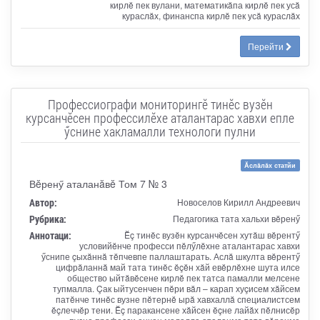
кирлĕ пек вулани, математикăпа кирлĕ пек усă
кураслăх, финанспа кирлĕ пек усă кураслăх
Перейти
Профессиографи мониторингĕ тинĕс вузĕн
курсанчĕсен профессилĕхе аталантарас хавхи епле
ӳснине хакламалли технологи пулни
Ăслăлăх статйи
Вĕренӳ аталанăвĕ Том 7 № 3
Автор:
Новоселов Кирилл Андреевич
Рубрика:
Педагогика тата хальхи вĕренӳ
Аннотаци:
Ĕç тинĕс вузĕн курсанчĕсен хутăш вĕрентӳ
условийĕнче професси пĕлӳлĕхне аталантарас хавхи
ӳснипе çыхăннă тĕпчевпе паллаштарать. Аслă шкулта вĕрентӳ
цифрăланнă май тата тинĕс ĕçĕн хăй евĕрлĕхне шута илсе
общество ыйтăвĕсене кирлĕ пек татса памалли мелсене
тупмалла. Çак ыйтусенчен пĕри вăл – карап хуçисем хăйсем
патĕнче тинĕс вузне пĕтернĕ ырă хавхаллă специалистсем
ĕçлеччĕр тени. Ĕç паракансене хăйсен ĕçне лайăх пĕлнисĕр