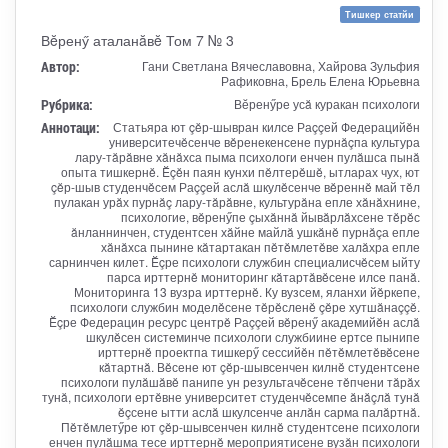
Тишкер статйи
Вĕренӳ аталанăвĕ Том 7 № 3
Автор:
Гани Светлана Вячеславовна, Хайрова Зульфия
Рафиковна, Брель Елена Юрьевна
Рубрика:
Вӗренӳре усă куракан психологи
Аннотаци:
Статьяра ют çĕр-шывран килсе Раççей Федерацийĕн
университечĕсенче вĕренекенсене пурнăçпа культура
лару-тăрăвне хăнăхса пыма психологи енчен пулăшса пынă
опыта тишкернĕ. Ĕçĕн паян кунхи пĕлтерĕшĕ, ытларах чух, ют
çĕр-шыв студенчĕсем Раççей аслă шкулĕсенче вĕреннĕ май тĕл
пулакан урăх пурнăç лару-тăрăвне, культурăна епле хăнăхнине,
психологие, вĕренӳпе çыхăннă йывăрлăхсене тĕрĕс
ăнланнинчен, студентсен хăйне майлă ушкăнĕ пурнăçа епле
хăнăхса пынине кăтартакан пĕтĕмлетĕве халăхра епле
сарнинчен килет. Ĕçре психологи службин специалисчĕсем ыйту
парса ирттернĕ мониторинг кăтартăвĕсене илсе панă.
Мониторинга 13 вузра ирттернĕ. Ку вузсем, яланхи йĕркепе,
психологи службин моделĕсене тĕрĕсленĕ çĕре хутшăнаççĕ.
Ĕçре Федерацин ресурс центрĕ Раççей вĕренӳ академийĕн аслă
шкулĕсен системинче психологи службиине ертсе пынипе
ирттернĕ проектпа тишкерӳ сессийĕн пĕтĕмлетĕвĕсене
кăтартнă. Вĕсене ют çĕр-шывсенчен килнĕ студентсене
психологи пулăшăвĕ панипе ун результачĕсене тĕпчени тăрăх
тунă, психологи ертĕвне университет студенчĕсемпе ăнăçлă тунă
ĕçсене ытти аслă шкулсенче анлăн сарма палăртнă.
Пĕтĕмлетӳре ют çĕр-шывсенчен килнĕ студентсене психологи
енчен пулăшма тесе ирттернĕ мероприятисене вузăн психологи