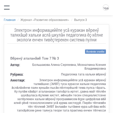
Чув
Главная
Журнал «Развитие образования»
Выпуск 3
Электрон информацийĕпе усă куракан вĕренӳ
талккăшĕ хальхи аслă шкулăн педагогика ĕç-хĕлне
экологи енчен тивĕçтерекен система пулни
Ăслăлăх статйи
Вĕренӳ аталанăвĕ Том 7 № 3
Автор:
Большакова Алина Сергеевна, Мохнаткина Ксения
Владимировна
Рубрика:
Педагогика тата хальхи вĕренӳ
Аннотаци:
Электрон информацийĕпе усă куракан вĕренӳ
талккăшне (ЭИВТ) туса хурасси хальхи педагогика
ăслăлăхĕнче паян куншăн пысăк пĕлтерĕшлĕ тема пулса тăрать.
Ку пулăм хăвăрт аталанакан тапхăрта иртет, çавна май тĕплĕн
шухăшласа ĕçлеме хистет, мĕншĕн тесен специалистсене
хатĕрлекен хальхи вĕренӳ программисем ĕçре цифрăлав вăй
илнĕ çĕнĕ технологисемпе усă курма хистеççĕ. Пирĕн тĕпчевĕн
тĕп тĕллевĕ ЭИВТ ăнлавăн тытăмне кура ыйтăва кейс
тапхăрĕсем çине таянса теори тата практика енчен тĕпчесси