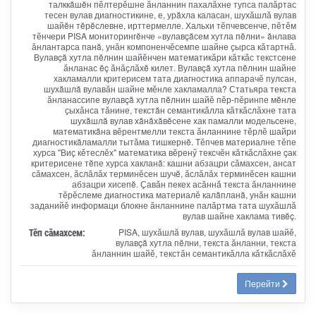
талккăшĕн пӗлтерӗшне ӑнланнин пахалӑхне тупса палӑртас
тесен вулав диагностикине, е, урăхла каласан, шухӑшлӑ вулав
шайĕн тĕрĕслевне, ирттермелле. Хальхи тӗпчевсенче, пӗтӗм
тӗнчери PISA мониторингĕнче «вулавçăсем хутла пĕлни» ăнлава
ӑнлантарса панă, унӑн компоненчӗсемпе шайне ҫырса кӑтартнӑ.
Вулавçă хутла пĕлнин шайӗнчен математикӑри кӑткӑс текстсене
ӑнланас ĕç ӑнӑҫлӑхĕ килет. Вулавçă хутла пĕлнин шайне
хакламалли критерисем тата диагностика аппарачӗ пулсан,
шухăшлă вулавӑн шайне мӗнле хакламалла? Статьяра текста
ӑнланассипе вулавçă хутла пĕлнин шайӗ пӗр-пӗринпе мĕнле
ҫыхӑнса тӑнине, текстăн семантикӑлла кӑткӑслӑхне тата
шухăшлă вулав хăнăхăвĕсене хак памалли модельсене,
математикăна вӗрентмелли текста ӑнланнине тӗрлӗ шайри
диагностикăламалли тытӑма тишкернĕ. Тӗпчев материалне тӗпе
хурса "Виҫ кӗтеслӗх" математика вӗренӳ тексчӗн кӑткӑслӑхне çак
критерисене тĕпе хурса хакланă: кашни абзацри сӑмахсен, ансат
сӑмахсен, ӑслӑлӑх терминӗсен шучĕ, ӑслӑлӑх терминӗсен кашни
абзацри хисепĕ. Ҫавӑн пекех асӑннӑ текста ӑнланнине
тӗрӗслеме диагностика материалӗ калăпланă, унӑн кашни
заданийӗ информаци блокне ӑнланнине палӑртма тата шухӑшлӑ
вулав шайне хаклама тивĕç.
Тӗп сӑмахсем:
PISA, шухӑшлӑ вулав, шухӑшлӑ вулав шайӗ,
вулавçă хутла пĕлни, текста ӑнланни, текста
ӑнланнин шайӗ, текстӑн семантикӑлла кӑткӑслӑхӗ
Перейти