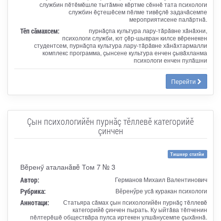
службин пĕтĕмĕшле тытăмне кĕртме сĕннĕ тата психологи
службин ĕçтешĕсем пĕлме тивĕçлĕ задачăсемпе
мероприятисене палăртнă.
Тӗп сӑмахсем:
пурнăçпа культура лару-тăрăвне хăнăхни,
психологи служби, ют çĕр-шывран килсе вĕренекен
студентсем, пурнăçпа культура лару-тăрăвне хăнăхтармалли
комплекс программа, çынсене культура енчен çывăхланма
психологи енчен пулăшни
Перейти
Çын психологийĕн пурнăç тĕллевĕ категорийĕ
çинчен
Тишкер статйи
Вĕренӳ аталанăвĕ Том 7 № 3
Автор:
Германов Михаил Валентинович
Рубрика:
Вӗренӳре усă куракан психологи
Аннотаци:
Статьяра сăмах çын психологийĕн пурнăç тĕллевĕ
категорийĕ çинчен пырать. Ку ыйтăва тĕпченин
пĕлтерĕшĕ обществăра пулса иртекен улшăнусемпе çыхăннă.