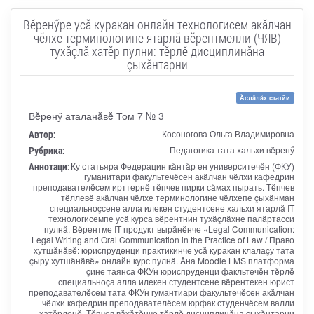
Вĕренӳре усă куракан онлайн технологисем акăлчан
чĕлхе терминологине ятарлă вĕрентмелли (ЧЯВ)
тухăçлă хатĕр пулни: тĕрлĕ дисциплинăна
çыхăнтарни
Ăслăлăх статйи
Вĕренӳ аталанăвĕ Том 7 № 3
Автор:
Косоногова Ольга Владимировна
Рубрика:
Педагогика тата хальхи вĕренӳ
Аннотаци:
Ку статьяра Федерацин кăнтăр ен университечĕн (ФКУ)
гуманитари факультечĕсен акăлчан чĕлхи кафедрин
преподавателĕсем ирттернĕ тĕпчев пирки сăмах пырать. Тĕпчев
тĕллевĕ акăлчан чĕлхе терминологине чĕлхепе çыхăнман
специальноçсене алла илекен студентсене хальхи ятарлă IT
технологисемпе усă курса вĕрентнин тухăçлăхне палăртасси
пулнă. Вĕрентме IT продукт вырăнĕнче «Legal Communication:
Legal Writing and Oral Communication in the Practice of Law / Право
хутшăнăвĕ: юриспруденци практикинче усă куракан клалаçу тата
çыру хутшăнăвĕ» онлайн курс пулнă. Ăна Moodle LMS платформа
çине таянса ФКУн юриспруденци факльтечĕн тĕрлĕ
специальноçа алла илекен студентсене вĕрентекен юрист
преподавателĕсем тата ФКУн гумантиари факультечĕсен акăлчан
чĕлхи кафедрин преподавателĕсем юрфак студенчĕсем валли
хатĕрленĕ. Тĕпчев вăхăтĕнче тĕрлĕ дисциплинăна çыхăнтарни