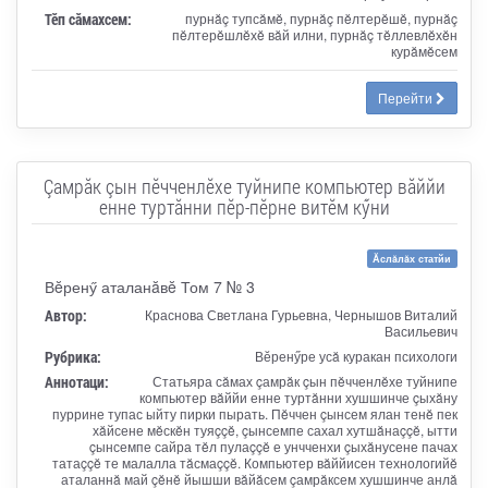
Тӗп сӑмахсем:
пурнăç тупсăмĕ, пурнăç пĕлтерĕшĕ, пурнăç
пĕлтерĕшлĕхĕ вăй илни, пурнăç тĕллевлĕхĕн
курăмĕсем
Перейти
Çамрăк çын пĕчченлĕхе туйнипе компьютер вăййи
енне туртăнни пĕр-пĕрне витĕм кӳни
Ăслăлăх статйи
Вĕренӳ аталанăвĕ Том 7 № 3
Автор:
Краснова Светлана Гурьевна, Чернышов Виталий
Васильевич
Рубрика:
Вӗренӳре усă куракан психологи
Аннотаци:
Статьяра сăмах çамрăк çын пĕчченлĕхе туйнипе
компьютер вăййи енне туртăнни хушшинче çыхăну
пуррине тупас ыйту пирки пырать. Пĕччен çынсем ялан тенĕ пек
хăйсене мĕскĕн туяççĕ, çынсемпе сахал хутшăнаççĕ, ытти
çынсемпе сайра тĕл пулаççĕ е унчченхи çыхăнусене пачах
татаççĕ те малалла тăсмаççĕ. Компьютер вăййисен технологийĕ
аталаннă май çĕнĕ йышши вăйăсем çамрăксем хушшинче анлă