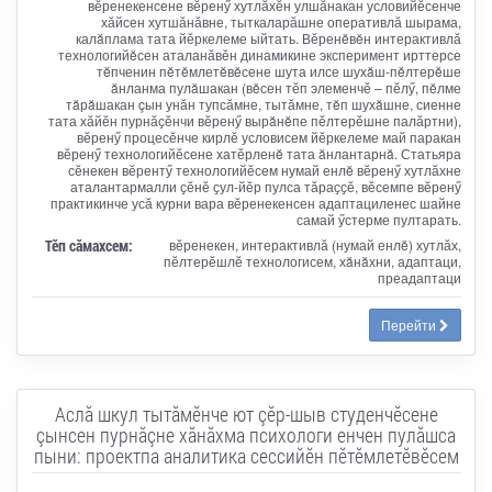
вӗренекенсене вӗренӳ хутлӑхӗн улшӑнакан условийӗсенче
хӑйсен хутшӑнӑвне, тыткаларӑшне оперативлӑ шырама,
калăплама тата йӗркелеме ыйтать. Вӗренĕвĕн интерактивлӑ
технологийĕсен аталанӑвӗн динамикине эксперимент ирттерсе
тĕпченин пĕтĕмлетĕвĕсене шута илсе шухăш-пĕлтерĕше
ăнланма пулăшакан (вĕсен тӗп элеменчӗ – пӗлӳ, пĕлме
тăрăшакан çын унӑн тупсӑмне, тытӑмне, тĕп шухăшне, сиенне
тата хӑйӗн пурнӑҫӗнчи вӗренӳ вырăнĕпе пӗлтерӗшне палӑртни),
вӗренӳ процесӗнче кирлӗ условисем йӗркелеме май паракан
вӗренӳ технологийӗсене хатӗрленĕ тата ăнлантарнă. Статьяра
сӗнекен вӗрентӳ технологийӗсем нумай енлĕ вӗренӳ хутлӑхне
аталантармалли ҫӗнӗ ҫул-йӗр пулса тӑраҫҫӗ, вӗсемпе вӗренӳ
практикинче усӑ курни вара вӗренекенсен адаптациленес шайне
самай ӳстерме пултарать.
Тӗп сӑмахсем:
вӗренекен, интерактивлӑ (нумай енлĕ) хутлӑх,
пӗлтерӗшлӗ технологисем, хăнăхни, адаптаци,
преадаптаци
Перейти
Аслă шкул тытăмĕнче ют çĕр-шыв студенчĕсене
çынсен пурнăçне хăнăхма психологи енчен пулăшса
пыни: проектпа аналитика сессийĕн пĕтĕмлетĕвĕсем