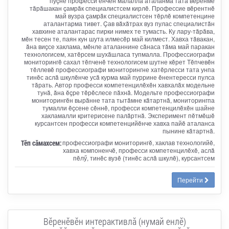
пуçне професси енчен малалла аталанма тата вĕренме
тăрăшакан çамрăк специалистсем кирлĕ. Профессие вĕрентнĕ
май вузра çамрăк специалистсен тĕрлĕ компетенцине
аталантарма тивет. Çав вăхăтрах вуз пулас специалистăн
хавхине аталантарас пирки нимех те тумасть. Ку лару-тăрăва,
мĕн тесен те, паян кун шута илмесĕр май килмест. Хавха тăвакан,
ăна виçсе хаклама, мĕнле аталаннине сăнаса тăма май паракан
технологисем, хатĕрсем шухăшласа тупмалла. Профессиографи
мониторингĕ сахал тĕпченĕ технологисем шутне кĕрет Тĕпчевĕн
тĕллевĕ профессиографи мониторингне хатĕрлесси тата унпа
тинĕс аслă шкулĕнче усă курма май пуррине ĕнентересси пулса
тăрать. Автор професси компетенцилĕхĕн хавхалăх модельне
тунă, ăна ĕçре тĕрĕслесе пăхнă. Модельте профессиографи
мониторингĕн вырăнне тата тытăмне кăтартнă, мониторингпа
тумалли ĕçсене сĕннĕ, професси компетенцилĕхĕн шайне
хакламалли критерисене палăртнă. Эксперимент пĕтмĕшĕ
курсантсен професси компетенцийĕнче хавха пайĕ аталанса
пынине кăтартнă.
Тӗп сӑмахсем:
профессиографи мониторингĕ, хаклав технологийĕ,
хавха компоненчĕ, професси компетенцилĕхĕ, аслă
пĕлӳ, тинĕс вузĕ (тинĕс аслă шкулĕ), курсантсем
Перейти
Вĕренĕвĕн интерактивлă (нумай енлĕ)