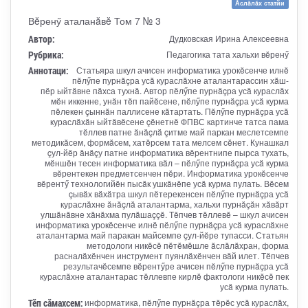
Ăслăлăх статйи
Вĕренӳ аталанăвĕ Том 7 № 3
Автор:
Дудковская Ирина Алексеевна
Рубрика:
Педагогика тата хальхи вĕренӳ
Аннотаци:
Статьяра шкул ачисен информатика урокĕсенче илнĕ
пĕлӳпе пурнăçра усă кураслăхне аталантарассин хăш-
пĕр ыйтăвне пăхса тухнă. Автор пĕлӳпе пурнăçра усă кураслăх
мĕн иккенне, унăн тĕп пайĕсене, пĕлӳпе пурнăçра усă курма
пĕлекен çыннăн паллисене кăтартать. Пĕлӳпе пурнăçра усă
кураслăхăн ыйтăвĕсене çĕнетнĕ ФПВС картинче татса пама
тĕллев патне ăнăçлă çитме май паркан меслетсемпе
методикăсем, формăсем, хатĕрсем тата мелсем сĕнет. Кунашкал
çул-йĕр ăнăçу патне информатика вĕрентнипе пырса тухать,
мĕншĕн тесен информатика вăл – пĕлӳпе пурнăçра усă курма
вĕрентекен предметсенчен пĕри. Информатика урокĕсенче
вĕрентӳ технологийĕн пысăк ушкăнĕпе усă курма пулать. Вĕсем
çывăх вăхăтра шкул пĕтерекенсен пĕлӳпе пурнăçра усă
кураслăхне ăнăçлă аталантарма, хальхи пурнăçăн хăвăрт
улшăнăвне хăнăхма пулăшаççĕ. Тĕпчев тĕллевĕ – шкул ачисен
информатика урокĕсенче илнĕ пĕлӳпе пурнăçра усă кураслăхне
аталантарма май паракан майсемпе çул-йĕре тупасси. Статьян
методологи никĕсĕ пĕтĕмĕшле ăслăлăхран, форма
расналăхĕнчен инструмент пуянлăхĕнчен вăй илет. Тĕпчев
результачĕсемпе вĕрентӳре ачисен пĕлӳпе пурнăçра усă
кураслăхне аталантарас тĕллевпе кирлĕ фактологи никĕсĕ пек
усă курма пулать.
Тӗп сӑмахсем:
информатика, пĕлӳпе пурнăçра тĕрĕс усă кураслăх,