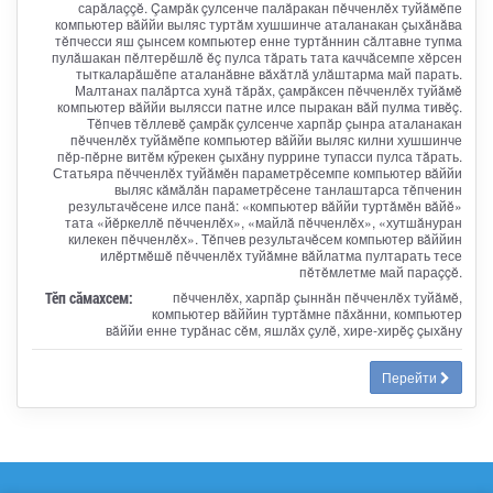
сарăлаççĕ. Çамрăк çулсенче палăракан пĕчченлĕх туйăмĕпе
компьютер вăййи выляс туртăм хушшинче аталанакан çыхăнăва
тĕпчесси яш çынсем компьютер енне туртăннин сăлтавне тупма
пулăшакан пĕлтерĕшлĕ ĕç пулса тăрать тата каччăсемпе хĕрсен
тыткаларăшĕпе аталанăвне вăхăтлă улăштарма май парать.
Малтанах палăртса хунă тăрăх, çамрăксен пĕчченлĕх туйăмĕ
компьютер вăййи вылясси патне илсе пыракан вăй пулма тивĕç.
Тĕпчев тĕллевĕ çамрăк çулсенче харпăр çынра аталанакан
пĕчченлĕх туйăмĕпе компьютер вăййи выляс килни хушшинче
пĕр-пĕрне витĕм кӳрекен çыхăну пуррине тупасси пулса тăрать.
Статьяра пĕчченлĕх туйăмĕн параметрĕсемпе компьютер вăййи
выляс кăмăлăн параметрĕсене танлаштарса тĕпченин
результачĕсене илсе панă: «компьютер вăййи туртăмĕн вăйĕ»
тата «йĕркеллĕ пĕчченлĕх», «майлă пĕчченлĕх», «хутшăнуран
килекен пĕчченлĕх». Тĕпчев результачĕсем компьютер вăййин
илĕртмĕшĕ пĕчченлĕх туйăмне вăйлатма пултарать тесе
пĕтĕмлетме май параççĕ.
Тӗп сӑмахсем:
пĕчченлĕх, харпăр çыннăн пĕчченлĕх туйăмĕ,
компьютер вăййин туртăмне пăхăнни, компьютер
вăййи енне турăнас сĕм, яшлăх çулĕ, хире-хирĕç çыхăну
Перейти