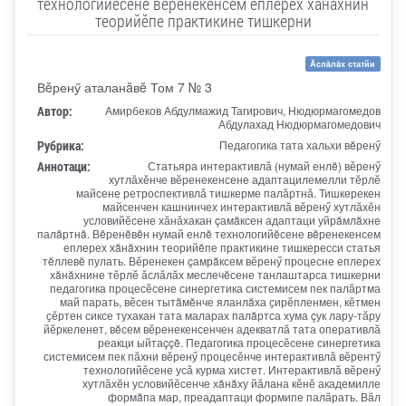
технологийĕсене вĕренекенсем еплерех хăнăхнин
теорийĕпе практикине тишкерни
Ăслăлăх статйи
Вĕренӳ аталанăвĕ Том 7 № 3
Автор:
Амирбеков Абдулмажид Тагирович, Нюдюрмагомедов
Абдулахад Нюдюрмагомедович
Рубрика:
Педагогика тата хальхи вĕренӳ
Аннотаци:
Статьяра интерактивлӑ (нумай енлĕ) вӗренӳ
хутлӑхӗнче вӗренекенсене адаптацилемелли тӗрлӗ
майсене ретроспективлӑ тишкерме палӑртнӑ. Тишкерекен
майсенчен кашнинчех интерактивлӑ вӗренӳ хутлӑхӗн
условийӗсене хӑнӑхакан çамăксен адаптаци уйрăмлăхне
палăртнă. Вĕренĕвĕн нумай енлĕ технологийĕсене вĕренекенсем
еплерех хăнăхнин теорийĕпе практикине тишкересси статья
тĕллевĕ пулать. Вӗренекен çамрăксем вӗренӳ процесне еплерех
хăнăхнине тӗрлӗ ӑслӑлӑх меслечĕсене танлаштарса тишкерни
педагогика процесӗсене синергетика системисем пек палӑртма
май парать, вӗсен тытăмĕнче яланлăха ҫирӗпленмен, кӗтмен
ҫӗртен сиксе тухакан тата маларах палăртса хума çук лару-тӑру
йӗркеленет, вĕсем вӗренекенсенчен адекватлӑ тата оперативлӑ
реакци ыйтаççĕ. Педагогика процесӗсене синергетика
системисем пек пӑхни вӗренӳ процесӗнче интерактивлӑ вӗрентӳ
технологийӗсене усӑ курма хистет. Интерактивлӑ вӗренӳ
хутлӑхӗн условийӗсенче хăнăху йӑлана кӗнӗ академилле
формăпа мар, преадаптаци формипе палӑрать. Вӑл