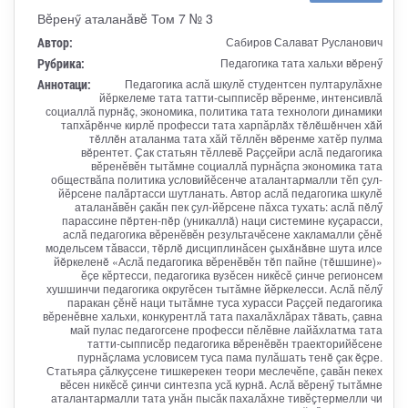
Вĕренӳ аталанăвĕ Том 7 № 3
Автор:
Сабиров Салават Русланович
Рубрика:
Педагогика тата хальхи вĕренӳ
Аннотаци:
Педагогика аслӑ шкулӗ студентсен пултарулӑхне
йӗркелеме тата татти-сыпписӗр вӗренме, интенсивлӑ
социаллӑ пурнăç, экономика, политика тата технологи динамики
тапхӑрĕнче кирлӗ професси тата харпӑрлăх тĕлĕшĕнчен хăй
тĕллĕн аталанма тата хӑй тӗллӗн вĕренме хатӗр пулма
вĕрентет. Ҫак статьян тӗллевӗ Раҫҫейри аслӑ педагогика
вӗренӗвӗн тытӑмне социаллӑ пурнӑҫпа экономика тата
обществӑпа политика условийӗсенче аталантармалли тӗп ҫул-
йӗрсене палӑртасси шутланать. Автор аслӑ педагогика шкулӗ
аталанӑвӗн ҫакӑн пек ҫул-йӗрсене пӑхса тухать: аслӑ пĕлӳ
парассине пĕртен-пĕр (уникаллă) наци системине куҫарасси,
аслӑ педагогика вӗренӗвӗн результачӗсене хакламалли ҫӗнӗ
модельсем тӑвасси, тĕрлĕ дисциплинӑсен çыхăнăвне шута илсе
йĕркеленĕ «Аслӑ педагогика вӗренӗвӗн тĕп пайне (тĕшшине)»
ӗҫе кӗртесси, педагогика вузӗсен никӗсӗ ҫинче регионсем
хушшинчи педагогика округӗсен тытӑмне йӗркелесси. Аслӑ пӗлӳ
паракан ҫӗнӗ наци тытӑмне туса хурасси Раҫҫей педагогика
вӗренӗвне хальхи, конкурентлӑ тата пахалӑхлӑрах тăвать, ҫавна
май пулас педагогсене професси пӗлӗвне лайӑхлатма тата
татти-сыпписӗр педагогика вӗренӗвӗн траекторийӗсене
пурнӑҫлама условисем туса пама пулӑшать тенĕ çак ĕçре.
Статьяра ҫӑлкуҫсене тишкерекен теори меслечӗпе, ҫавӑн пекех
вӗсен никӗсӗ ҫинчи синтезпа усӑ курнă. Аслӑ вӗренӳ тытӑмне
аталантармалли тата унӑн пысӑк пахалӑхне тивӗҫтермелли чи