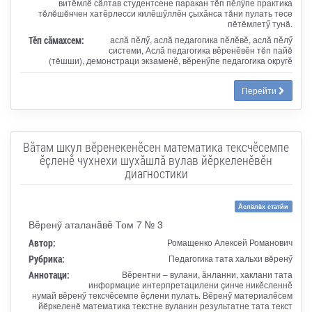
витĕмлĕ сăлтав студентсене паракан тĕп пӗлӳпе практика
тĕлĕшĕнчен хатӗрлесси килӗшӳллӗн ҫыхӑнса тăни пулать тесе
пĕтĕмлетӳ тунă.
Тӗп сӑмахсем:
аслӑ пӗлӳ, аслӑ педагогика пӗлӗвӗ, аслӑ пӗлӳ
системи, Аслӑ педагогика вӗренӗвӗн тĕп пайĕ
(тĕшши), демонстраци экзаменӗ, вӗренӳпе педагогика округӗ
Перейти
Вӑтам шкул вӗренекенӗсен математика тексчӗсемпе
ӗҫленӗ чухнехи шухӑшлӑ вулав йĕркеленĕвĕн
диагностики
Ăслăлăх статйи
Вĕренӳ аталанăвĕ Том 7 № 3
Автор:
Ромащенко Алексей Романович
Рубрика:
Педагогика тата хальхи вĕренӳ
Аннотаци:
Вӗрентни ‒ вулани, ӑнланни, хаклани тата
информацие интерпретацилени çинче никӗсленнӗ
нумай вӗренӳ тексчӗсемпе ӗҫлени пулать. Вӗренӳ материалӗсем
йĕркеленĕ математика текстне вуланин результатне тата текст