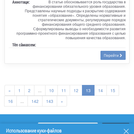
Аннотаци:
В статье обосновывается роль государства в
финансировании обязательного уровня образования.
Представлены научные подходы к раскрытию содержания
понятия «образование». Определены нормативные и
стратегические документы, регулирующие порядок
финансирования общего среднего образования.
Сформулированы выводы о необходимости развития
программно-проектного финансирования образования с целью
повышения качества образования.
Тӗп сӑмахсем:
Перейти
«
1
2
...
10
11
12
13
14
15
16
...
142
143
»
Использование куки-файлов