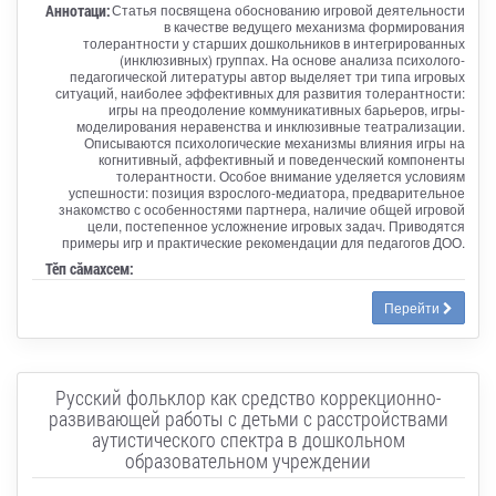
Аннотаци:
Статья посвящена обоснованию игровой деятельности
в качестве ведущего механизма формирования
толерантности у старших дошкольников в интегрированных
(инклюзивных) группах. На основе анализа психолого-
педагогической литературы автор выделяет три типа игровых
ситуаций, наиболее эффективных для развития толерантности:
игры на преодоление коммуникативных барьеров, игры-
моделирования неравенства и инклюзивные театрализации.
Описываются психологические механизмы влияния игры на
когнитивный, аффективный и поведенческий компоненты
толерантности. Особое внимание уделяется условиям
успешности: позиция взрослого-медиатора, предварительное
знакомство с особенностями партнера, наличие общей игровой
цели, постепенное усложнение игровых задач. Приводятся
примеры игр и практические рекомендации для педагогов ДОО.
Тӗп сӑмахсем:
Перейти
Русский фольклор как средство коррекционно-
развивающей работы с детьми с расстройствами
аутистического спектра в дошкольном
образовательном учреждении