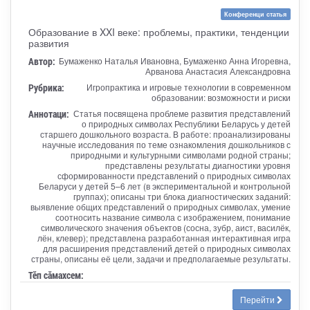
Конференци статья
Образование в XXI веке: проблемы, практики, тенденции
развития
Автор:
Бумаженко Наталья Ивановна, Бумаженко Анна Игоревна,
Арванова Анастасия Александровна
Рубрика:
Игропрактика и игровые технологии в современном
образовании: возможности и риски
Аннотаци:
Статья посвящена проблеме развития представлений
о природных символах Республики Беларусь у детей
старшего дошкольного возраста. В работе: проанализированы
научные исследования по теме ознакомления дошкольников с
природными и культурными символами родной страны;
представлены результаты диагностики уровня
сформированности представлений о природных символах
Беларуси у детей 5–6 лет (в экспериментальной и контрольной
группах); описаны три блока диагностических заданий:
выявление общих представлений о природных символах, умение
соотносить название символа с изображением, понимание
символического значения объектов (сосна, зубр, аист, василёк,
лён, клевер); представлена разработанная интерактивная игра
для расширения представлений детей о природных символах
страны, описаны её цели, задачи и предполагаемые результаты.
Тӗп сӑмахсем:
Перейти