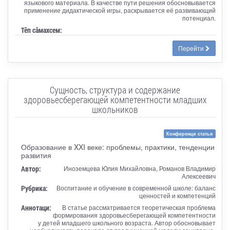
языкового материала. В качестве пути решения обосновывается
применение дидактической игры, раскрывается её развивающий
потенциал.
Тӗп сӑмахсем:
Перейти
Сущность, структура и содержание
здоровьесберегающей компетентности младших
школьников
Конференци статья
Образование в XXI веке: проблемы, практики, тенденции
развития
Автор:
Иноземцева Юлия Михайловна, Романов Владимир
Алексеевич
Рубрика:
Воспитание и обучение в современной школе: баланс
ценностей и компетенций
Аннотаци:
В статье рассматривается теоретическая проблема
формирования здоровьесберегающей компетентности
у детей младшего школьного возраста. Автор обосновывает