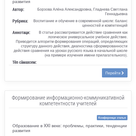
развития
Автор:
Борзова Алёна Александровна, Гладнева Светлана
Геннадьевна
Рубрика:
Воспитание и обучение в современной школе: баланс
ценностей и компетенций
Аннотаци:
В статье рассматривается действие сравнения как
логическое универсальное учебное действие.
Приводится алгоритм формирования операций, определяющих
структуру данного действия, диагностика сформированности
действия сравнения на уроках русского языка в начальной школе
(на примере изучения имени прилагательного).
Тӗп сӑмахсем:
Перейти
Формирование информационно-коммуникативной
компетентности учителей
Конференци статья
Образование в XXI веке: проблемы, практики, тенденции
развития