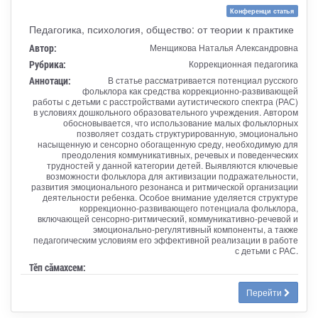
Конференци статья
Педагогика, психология, общество: от теории к практике
Автор:
Менщикова Наталья Александровна
Рубрика:
Коррекционная педагогика
Аннотаци:
В статье рассматривается потенциал русского
фольклора как средства коррекционно-развивающей
работы с детьми с расстройствами аутистического спектра (РАС)
в условиях дошкольного образовательного учреждения. Автором
обосновывается, что использование малых фольклорных
позволяет создать структурированную, эмоционально
насыщенную и сенсорно обогащенную среду, необходимую для
преодоления коммуникативных, речевых и поведенческих
трудностей у данной категории детей. Выявляются ключевые
возможности фольклора для активизации подражательности,
развития эмоционального резонанса и ритмической организации
деятельности ребенка. Особое внимание уделяется структуре
коррекционно-развивающего потенциала фольклора,
включающей сенсорно-ритмический, коммуникативно-речевой и
эмоционально-регулятивный компоненты, а также
педагогическим условиям его эффективной реализации в работе
с детьми с РАС.
Тӗп сӑмахсем:
Перейти