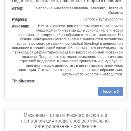
Педагогика, психология, общество: от теории к практике
Автор:
Черяпина Анастасия Олеговна, Власенко Светлана
Юрьевна
Рубрика:
Вопросы культурологии
Аннотаци:
В статье рассматривается языковая картина мира
учащихся-билингвов как культурно-психологический
феномен, формирующий их образовательные траектории. На
основе культурологического анализа выявляются механизмы
концептуального смешения (conceptual blending) и ценностной
навигации в полиязычной среде. Обосновывается необходимость
перехода от дефицитарной модели к ресурсно-ориентированной
практике. Предлагается комплекс психолого-педагогических
стратегий поддержки, включающий трансъязычие, культурно-
лингвистическую диагностику и институциональные меры
адаптации. Статья ориентирована на практиков образования,
школьных психологов и методистов.
Тӗп сӑмахсем:
Перейти
Механизмы стратегического дефолта и
экспроприации кредиторов вертикально-
интегрированных холдингов