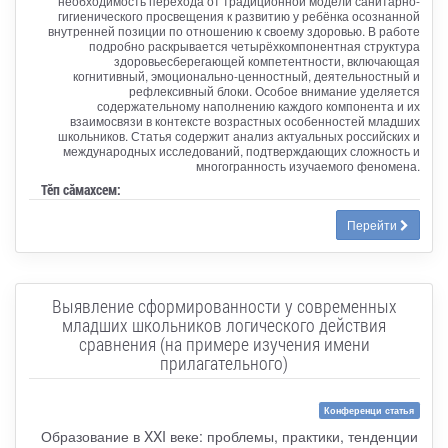
необходимость перехода от традиционной модели санитарно-
гигиенического просвещения к развитию у ребёнка осознанной
внутренней позиции по отношению к своему здоровью. В работе
подробно раскрывается четырёхкомпонентная структура
здоровьесберегающей компетентности, включающая
когнитивный, эмоционально-ценностный, деятельностный и
рефлексивный блоки. Особое внимание уделяется
содержательному наполнению каждого компонента и их
взаимосвязи в контексте возрастных особенностей младших
школьников. Статья содержит анализ актуальных российских и
международных исследований, подтверждающих сложность и
многогранность изучаемого феномена.
Тӗп сӑмахсем:
Перейти
Выявление сформированности у современных
младших школьников логического действия
сравнения (на примере изучения имени
прилагательного)
Конференци статья
Образование в XXI веке: проблемы, практики, тенденции