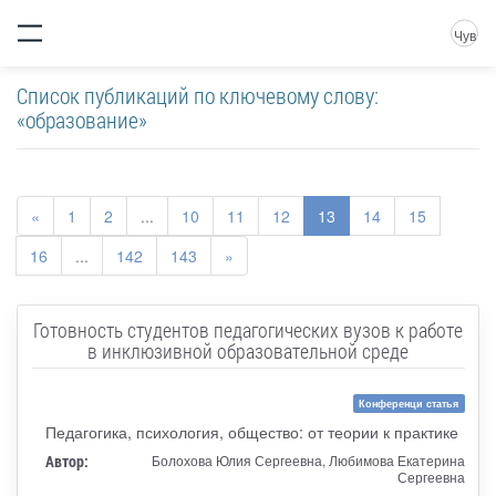
Чув
Список публикаций по ключевому слову:
«образование»
«
1
2
...
10
11
12
13
14
15
16
...
142
143
»
Готовность студентов педагогических вузов к работе
в инклюзивной образовательной среде
Конференци статья
Педагогика, психология, общество: от теории к практике
Автор:
Болохова Юлия Сергеевна, Любимова Екатерина
Сергеевна