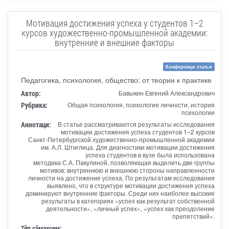
Мотивация достижения успеха у студентов 1–2
курсов художественно-промышленной академии:
внутренние и внешние факторы
Конференци статья
Педагогика, психология, общество: от теории к практике
Автор:
Бавыкин Евгений Александрович
Рубрика:
Общая психология, психология личности, история
психологии
Аннотаци:
В статье рассматриваются результаты исследования
мотивации достижения успеха студентов 1–2 курсов
Санкт-Петербургской художественно-промышленной академии
им. А.Л. Штиглица. Для диагностики мотивации достижения
успеха студентов в вузе была использована
методика С.А. Пакулиной, позволяющая выделить две группы
мотивов: внутреннюю и внешнюю стороны направленности
личности на достижение успеха. По результатам исследования
выявлено, что в структуре мотивации достижения успеха
доминируют внутренние факторы. Среди них наиболее высокие
результаты в категориях «успех как результат собственной
деятельности», «личный успех», «успех как преодоление
препятствий».
Тӗп сӑмахсем: