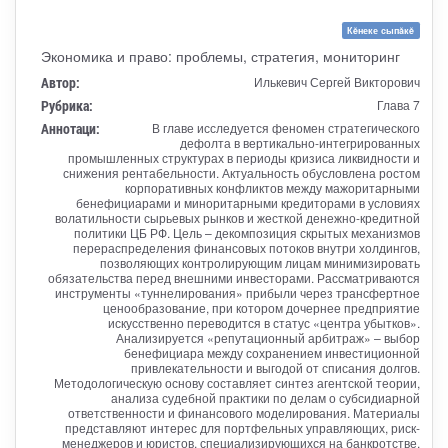
Кĕнеке сыпăкĕ
Экономика и право: проблемы, стратегия, мониторинг
Автор:
Илькевич Сергей Викторович
Рубрика:
Глава 7
Аннотаци:
В главе исследуется феномен стратегического
дефолта в вертикально-интегрированных
промышленных структурах в периоды кризиса ликвидности и
снижения рентабельности. Актуальность обусловлена ростом
корпоративных конфликтов между мажоритарными
бенефициарами и миноритарными кредиторами в условиях
волатильности сырьевых рынков и жесткой денежно-кредитной
политики ЦБ РФ. Цель – декомпозиция скрытых механизмов
перераспределения финансовых потоков внутри холдингов,
позволяющих контролирующим лицам минимизировать
обязательства перед внешними инвесторами. Рассматриваются
инструменты «туннелирования» прибыли через трансфертное
ценообразование, при котором дочернее предприятие
искусственно переводится в статус «центра убытков».
Анализируется «репутационный арбитраж» – выбор
бенефициара между сохранением инвестиционной
привлекательности и выгодой от списания долгов.
Методологическую основу составляет синтез агентской теории,
анализа судебной практики по делам о субсидиарной
ответственности и финансового моделирования. Материалы
представляют интерес для портфельных управляющих, риск-
менеджеров и юристов, специализирующихся на банкротстве.