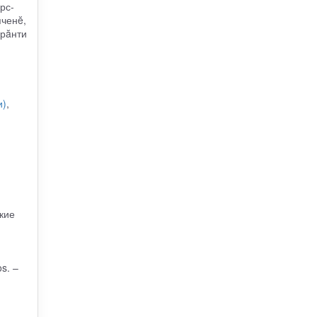
рс-
пченĕ,
ырăнти
и)
,
кие
s. –