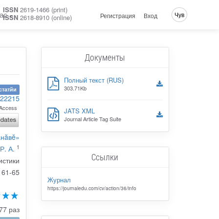
ISSN
2619-1466 (print)
ас
Чув
Регистрация
Вход
ISSN
2618-8910 (online)
Документы
Полный текст (RUS)
303.71Kb
статйи
-22215
Access
JATS XML
Journal Article Tag Suite
анăвĕ»
1
Р. А.
Ссылки
истики
61-65
Журнал
https://journaledu.com/cv/action/36/info
77 раз