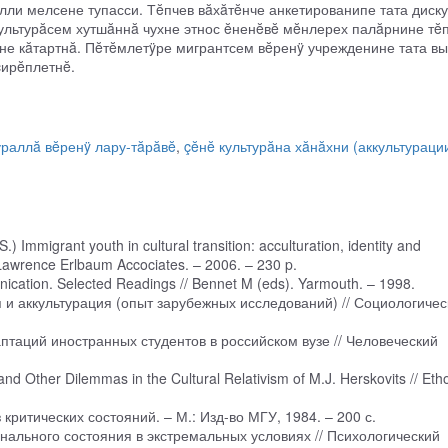
ли мелсене тупасси. Тĕпчев вăхăтĕнче анкетированипе тата диску
культурăсем хутшăннă чухне этнос ĕненĕвĕ мĕнлерех палăрнине тĕ
не кăтартнă. Пĕтĕмлетÿре мигрантсем вĕренÿ учрежденине тата в
çирĕплетнĕ.
ураллă вĕренÿ лару-тăрăвĕ
,
çĕнĕ культурăна хăнăхни (аккультураци
) Immigrant youth in cultural transition: acculturation, identity and
Lawrence Erlbaum Accociates. – 2006. – 230 p.
nication. Selected Readings // Bennet M (eds). Yarmouth. – 1998.
 и аккультурация (опыт зарубежных исследований) // Социологичес
птаций иностранных студентов в российском вузе // Человеческий
d Other Dilemmas in the Cultural Relativism of M.J. Herskovits // Etho
критических состояний. – М.: Изд-во МГУ, 1984. – 200 с.
нального состояния в экстремальных условиях // Психологический