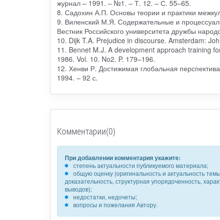
журнал – 1991. – №1. – Т. 12. – С. 55–65.
8. Садохин А.П. Основы теории и практики межкул
9. Виленский М.Я. Содержательные и процессуал
Вестник Российского университета дружбы народов
10. Dijk T.A. Prejudice in discourse. Amsterdam: Jo
11. Bennet M.J. A development approach training for int
1986. Vol. 10. No2. P. 179–196.
12. Хенви Р. Достижимая глобальная перспектива / Р
1994. – 92 с.
Комментарии(0)
При добавлении комментария укажите:
степень актуальности публикуемого материала;
общую оценку (оригинальность и актуальность темы,
доказательность, структурная упорядоченность, хара
выводов);
недостатки, недочеты;
вопросы и пожелания Автору.