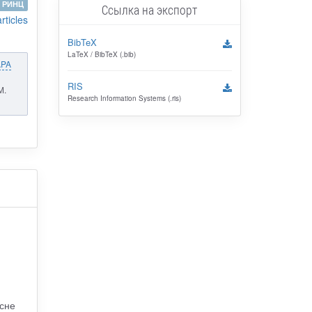
РИНЦ
Ссылка на экспорт
articles
BibTeX
LaTeX / BibTeX (.bib)
APA
RIS
М.
Research Information Systems (.ris)
сне