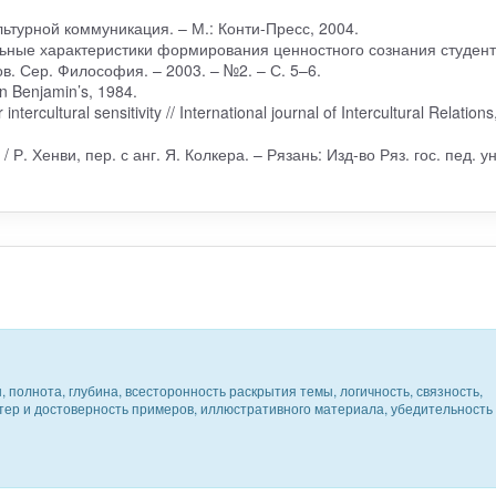
ьтурной коммуникация. – М.: Конти-Пресс, 2004.
ьные характеристики формирования ценностного сознания студенто
. Сер. Философия. – 2003. – №2. – С. 5–6.
hn Benjamin’s, 1984.
ercultural sensitivity // International journal of Intercultural Relations
. Хенви, пер. с анг. Я. Колкера. – Рязань: Изд-во Ряз. гос. пед. ун
 полнота, глубина, всесторонность раскрытия темы, логичность, связность,
ктер и достоверность примеров, иллюстративного материала, убедительность