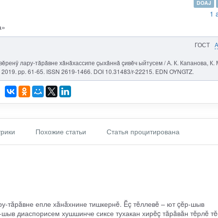
DOAJ
1 
а»
ГОСТ
вĕренÿ лару-тăрăвне хăнăхассипе çыхăннă çивĕч ыйтусем / А. К. Капанова, К. 
 2019. pp. 61-65. ISSN 2619-1466. DOI 10.31483/r-22215. EDN OYNGTZ.
рики
Похожие статьи
Статья процитирована
ру-тăрăвне епле хăнăхнине тишкернĕ. Ĕç тĕллевĕ – ют çĕр-шыв
-шыв диаспорисем хушшинче сиксе тухакан хирĕç тăрăвăн тĕрлĕ тĕ