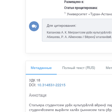
Размещено в:
Статья процитирована:
1
Университет «Туран-Астан
Для цитирования:
Капанова А. К. Мигрантсем урăх культурăллă 
Абишева, Р. А. Айкенова // Вĕренӳ аталанăвĕ.
Метаданные
Полный текст (RUS)
Мет
УДК 18
DOI:
10.31483/r-22215
Аннотаци
Статьяра студентсем урăх культурăллă вĕренÿ ла
студенчĕсемпе вырăнти халăх çыннисем тата çĕр