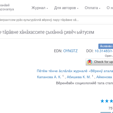
ланӑвӗ
Журнал
Для авторов
Оплата
О н
razovaniya
игрантсем урăх культурăллă вĕренÿ лару-тăрăвне хă...
у-тăрăвне хăнăхассипе çыхăннă çивĕч ыйтусем
Ăслăлăх 
EDN:
OYNGTZ
DOI:
10.31483/r
Open 
Пӗтӗм тӗнче ӑслӑлӑх журналӗ «Вĕренӳ атал
1
1
Капанова А. К.
,
Абишева К. М.
,
Айкенова 
Вěренěвěн социологийě тата стат
75