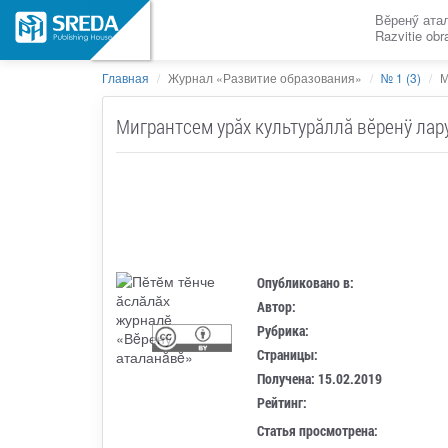
Вӗренӳ ата
Razvitie ob
Главная
Журнал «Развитие образования»
№ 1 (3)
М
Мигрантсем урăх культурăллă вĕренÿ лар
Опубликовано в:
Автор:
Рубрика:
Страницы:
Получена: 15.02.2019
Рейтинг:
Статья просмотрена: