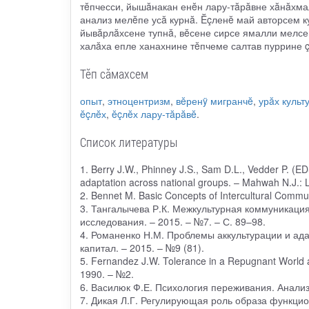
тĕпчесси, йышăнакан енĕн лару-тăрăвне хăнăхмал
анализ мелĕпе усă курнă. Ĕçленĕ май авторсем 
йывăрлăхсене тупнă, вĕсене сирсе ямалли мелсе
халăха епле ханахнине тĕпчеме салтав пуррине 
Тӗп сӑмахсем
опыт
,
этноцентризм
,
вĕренÿ мигранчĕ
,
урăх культ
ĕçлĕх
,
ĕçлĕх лару-тăрăвĕ
.
Список литературы
1. Berry J.W., Phinney J.S., Sam D.L., Vedder P. (EDS.
adaptation across national groups. – Mahwah N.J.: 
2. Bennet M. Basic Concepts of Intercultural Commu
3. Тангалычева Р.К. Межкультурная коммуникация
исследования. – 2015. – №7. – С. 89–98.
4. Романенко Н.М. Проблемы аккультурации и ада
капитал. – 2015. – №9 (81).
5. Fernandez J.W. Tolerance in a Repugnant World an
1990. – №2.
6. Василюк Ф.Е. Психология переживания. Анализ 
7. Дикая Л.Г. Регулирующая роль образа функцио