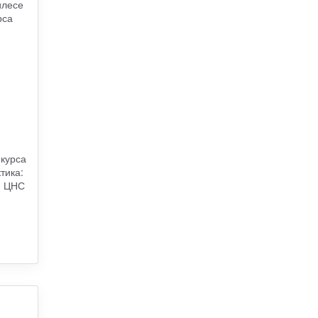
илесе
рса
курса
тика:
: ЦНС