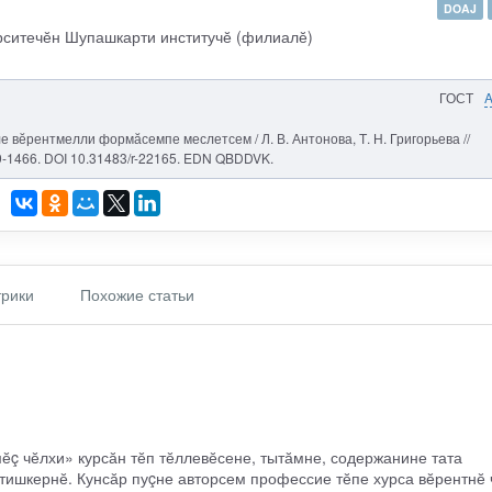
DOAJ
рситечӗн Шупашкарти институчӗ (филиалӗ)
ГОСТ
 вӗрентмелли формӑсемпе меслетсем / Л. В. Антонова, Т. Н. Григорьева //
9-1466. DOI 10.31483/r-22165. EDN QBDDVK.
рики
Похожие статьи
ӗç чӗлхи» курсӑн тӗп тӗллевӗсене, тытӑмне, содержанине тата
тишкернӗ. Кунсӑр пуçне авторсем профессие тӗпе хурса вӗрентнӗ 