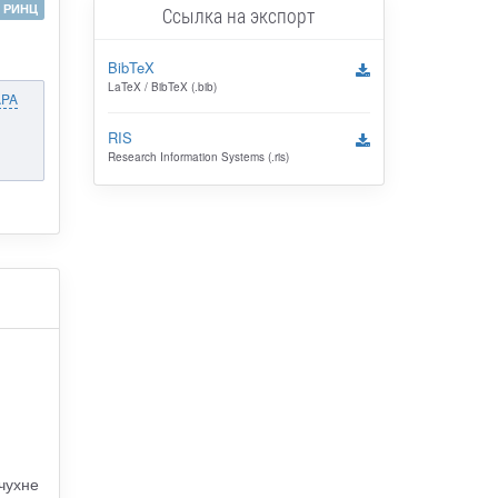
РИНЦ
Ссылка на экспорт
BibTeX
LaTeX / BibTeX (.bib)
APA
RIS
Research Information Systems (.ris)
чухне