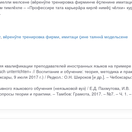
ртмелли мелсене (вӗренӳпе тренировка фирминче ӗçленине имитац
ӑм тимлӗхпе – «Профессире тата карьерӑра кирлӗ нимӗç чӗлхи» ку
.
у
,
вӗренӳпе тренировка фирми
,
имитаци çине таяннӑ модельсене
ия квалификации преподавателей иностранных языков на примере 
h unterrichten» // Воспитание и обучение: теория, методика и прак
ары, 9 июля 2017 г.) / Редкол.: О.Н. Широков [и др.]. – Чебоксары
вного языкового обучения (неязыковой вуз) / Е.Д. Пахмутова, И.В.
опросы теории и практики. – Тамбов: Грамота, 2017. – №7. – Ч. 1. –