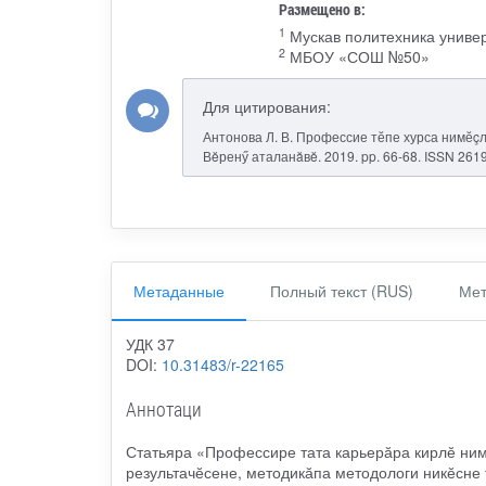
Размещено в:
1
Мускав политехника униве
2
МБОУ «СОШ №50»
Для цитирования:
Антонова Л. В. Профессие тӗпе хурса нимӗçле
Вĕренӳ аталанăвĕ. 2019. pp. 66-68. ISSN 261
Метаданные
Полный текст (RUS)
Мет
УДК 37
DOI:
10.31483/r-22165
Аннотаци
Статьяра «Профессире тата карьерӑра кирлӗ ним
результачӗсене, методикӑпа методологи никӗсне 