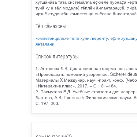
хутшӑнӑва тата системӑллӑ ӗç-хӗле пурнӑçа кӗ
тунӑ ку е вӑл моделе) тӗплӗн ӑнлантараççӗ. Уйр
иртнӗ студентӑн компетенци енӗсене ӑнлантарнӑ
Тӗп сӑмахсем
компетенцилӗхе тӗпе хуни
,
вӗрентӳ
,
ӗçлӗ хутшӑн
янтӑлани
.
Список литературы
1. Антонова Л.В. Дистанционная форма повышен
«Преподавать немецкий увереннее. Sicherer deutsc
Материалы X Междунар. науч.-практ. конф. (Чебокс
«Интерактив плюс», 2017. – С. 181–184.
2. Пахмутова Е.Д. Учебные стратегии для непреры
Лаптева, А.В. Прожога // Филологические науки. В
С. 197–203.
Комментарии(0)