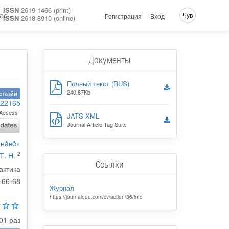
ISSN
2619-1466 (print)
ас
Чув
Регистрация
Вход
ISSN
2618-8910 (online)
Документы
Полный текст (RUS)
240.87Kb
статйи
-22165
Access
JATS XML
Journal Article Tag Suite
анăвĕ»
2
Т. Н.
Ссылки
актика
66-68
Журнал
https://journaledu.com/cv/action/36/info
01 раз