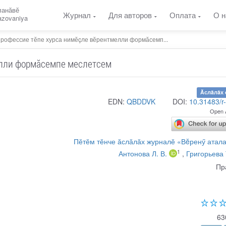
ланӑвӗ
Журнал
Для авторов
Оплата
О н
razovaniya
рофессие тӗпе хурса нимӗçле вӗрентмелли формӑсемп...
елли формӑсемпе меслетсем
Ăслăлăх 
EDN:
QBDDVK
DOI:
10.31483/r
Open 
Пӗтӗм тӗнче ӑслӑлӑх журналӗ «Вĕренӳ атал
1
Антонова Л. В.
,
Григорьева 
Пр
63