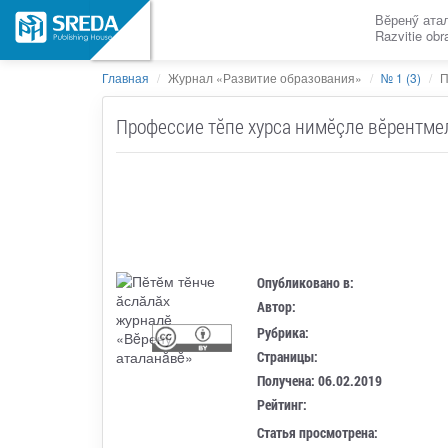
Вӗренӳ ата
Razvitie ob
Главная
Журнал «Развитие образования»
№ 1 (3)
П
Профессие тӗпе хурса нимӗçле вӗрентм
Опубликовано в:
Автор:
Рубрика:
Страницы:
Получена: 06.02.2019
Рейтинг:
Статья просмотрена: