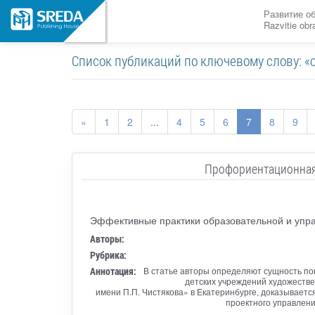
Развитие о
Razvitie ob
Список публикаций по ключевому слову: «
«
1
2
...
4
5
6
7
8
9
Профориентационная
Эффективные практики образовательной и упра
Авторы:
Рубрика:
Аннотация:
В статье авторы определяют сущность п
детских учреждений художеств
имени П.П. Чистякова» в Екатеринбурге, доказывае
проектного управлен