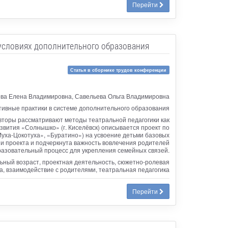
Перейти
условиях дополнительного образования
Статья в сборнике трудов конференции
ва Елена Владимировна, Савельева Ольга Владимировна
ивные практики в системе дополнительного образования
вторы рассматривают методы театральной педагогики как
вития «Солнышко» (г. Киселёвск) описывается проект по
уха-Цокотуха», «Буратино») на усвоение детьми базовых
и проекта и подчеркнута важность вовлечения родителей
разовательный процесс для укрепления семейных связей.
ьный возраст, проектная деятельность, сюжетно-ролевая
а, взаимодействие с родителями, театральная педагогика
Перейти