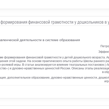
нт формирования финансовой грамотности у дошкольников в 
вленческой деятельности в системе образования
Петро
Эффект
ме формирования финансовой грамотности у детей дошкольного возраста. А
ния этой задачи. На основе практического опыта работы Школы раннего раз
-ролевой игры. В статье анализируется влияние театральных постановок («М
ество») и духовно-нравственных ценностей России. Описаны этапы реализаци
в об
ция, дополнительное образование, духовно-нравственные ценности, дошкол
игр