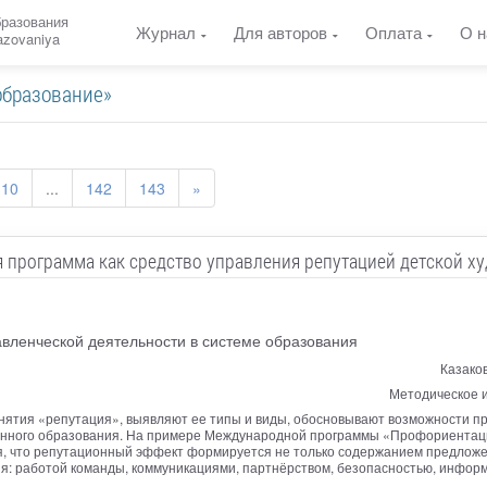
бразования
Журнал
Для авторов
Оплата
О н
razovaniya
образование»
10
...
142
143
»
 программа как средство управления репутацией детской х
вленческой деятельности в системе образования
Казако
Методическое и
онятия «репутация», выявляют ее типы и виды, обосновывают возможности 
енного образования. На примере Международной программы «Профориента
тся, что репутационный эффект формируется не только содержанием предло
ия: работой команды, коммуникациями, партнёрством, безопасностью, инфор