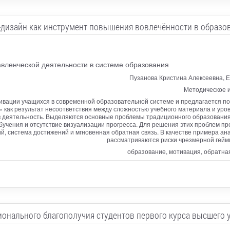
-дизайн как инструмент повышения вовлечённости в образо
вленческой деятельности в системе образования
Пузанова Кристина Алексеевна, 
Методическое и
ивации учащихся в современной образовательной системе и предлагается по
 как результат несоответствия между сложностью учебного материала и уро
 в деятельность. Выделяются основные проблемы традиционного образования
бучения и отсутствие визуализации прогресса. Для решения этих проблем пр
й, система достижений и мгновенная обратная связь. В качестве примера а
рассматриваются риски чрезмерной гейм
образование, мотивация, обратная
нального благополучия студентов первого курса высшего 