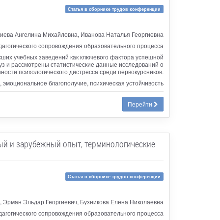
Статья в сборнике трудов конференции
иева Ангелина Михайловна, Иванова Наталья Георгиевна
дагогического сопровождения образовательного процесса
сших учебных заведений как ключевого фактора успешной
уз и рассмотрены статистические данные исследований о
ности психологического дистресса среди первокурсников.
 эмоциональное благополучие, психическая устойчивость
Перейти
ый и зарубежный опыт, терминологические
Статья в сборнике трудов конференции
, Эрман Эльдар Георгиевич, Бузникова Елена Николаевна
дагогического сопровождения образовательного процесса