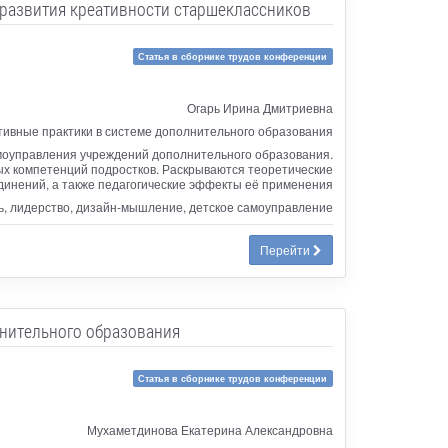
 развития креативности старшеклассников
Статья в сборнике трудов конференции
Огарь Ирина Дмитриевна
ивные практики в системе дополнительного образования
амоуправления учреждений дополнительного образования.
х компетенций подростков. Раскрываются теоретические
динений, а также педагогические эффекты её применения
ь, лидерство, дизайн-мышление, детское самоуправление
Перейти
нительного образования
Статья в сборнике трудов конференции
Мухаметдинова Екатерина Александровна