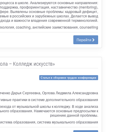
процесса в школе. Анализируются основные направления:
поддержка, профориентация, наставничество (mentoring),
ой сфере. Выявлены основные проблемы: кадровый дефицит,
емые в российских и зарубежных школах. Делается вывод
одхода и важности владения современной терминологией.
ология, coaching, английские заимствования, counselling
Перейти
ола – Колледж искусств»
Статья в сборнике трудов конференции
иченко Дарья Сергеевна, Орлова Людмила Александровна
ивные практики в системе дополнительного образования
ехода от музыкальной школы к колледжу. В ходе анализа
ьного образования. Намечаются основные предпосылки к
решению данной проблемы.
система образования, система музыкального образования