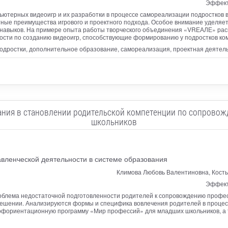
Эффект
пьютерных видеоигр и их разработки в процессе самореализации подростков 
тные преимущества игрового и проектного подхода. Особое внимание уделя
 навыков. На примере опыта работы творческого объединения «VRЕАЛЕ» рас
ости по созданию видеоигр, способствующие формированию у подростков ко
одростки, дополнительное образование, самореализация, проектная деятел
ания в становлении родительской компетенции по сопрово
школьников
вленческой деятельности в системе образования
Климова Любовь Валентиновна, Кост
Эффект
роблема недостаточной подготовленности родителей к сопровождению профе
решении. Анализируются формы и специфика вовлечения родителей в проце
 профориентационную программу «Мир профессий» для младших школьников, 