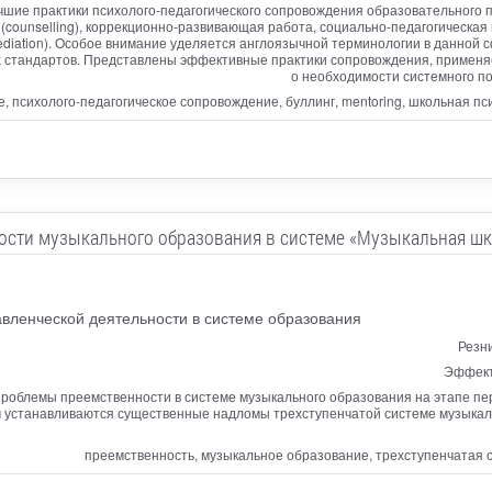
чшие практики психолого-педагогического сопровождения образовательного 
(counselling), коррекционно-развивающая работа, социально-педагогическая 
я (mediation). Особое внимание уделяется англоязычной терминологии в данн
ых стандартов. Представлены эффективные практики сопровождения, применя
о необходимости системного п
 психолого-педагогическое сопровождение, буллинг, mentoring, школьная псих
ости музыкального образования в системе «Музыкальная шк
вленческой деятельности в системе образования
Резн
Эффект
роблемы преемственности в системе музыкального образования на этапе пер
 устанавливаются существенные надломы трехступенчатой системе музыкал
преемственность, музыкальное образование, трехступенчатая 