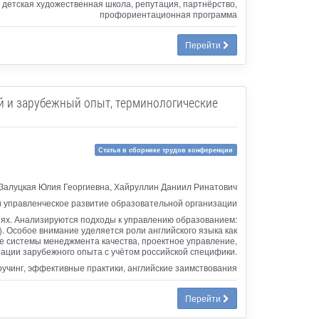
детская художественная школа, репутация, партнёрство,
профориентационная программа
Перейти
й и зарубежный опыт, терминологические
Статья в сборнике трудов конференции
Залуцкая Юлия Георгиевна, Хайруллин Даниил Ринатович
 управленческое развитие образовательной организации
иях. Анализируются подходы к управлению образованием:
. Особое внимание уделяется роли английского языка как
е системы менеджмента качества, проектное управление,
тации зарубежного опыта с учётом российской специфики.
оучинг, эффективные практики, английские заимствования
Перейти