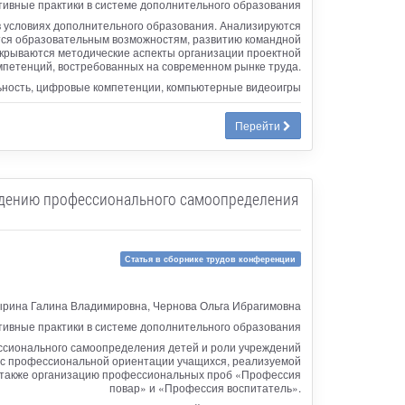
ивные практики в системе дополнительного образования
в условиях дополнительного образования. Анализируются
ется образовательным возможностям, развитию командной
крываются методические аспекты организации проектной
мпетенций, востребованных на современном рынке труда.
ьность, цифровые компетенции, компьютерные видеоигры
Перейти
ждению профессионального самоопределения
Статья в сборнике трудов конференции
ырина Галина Владимировна, Чернова Ольга Ибрагимовна
ивные практики в системе дополнительного образования
ссионального самоопределения детей и роли учреждений
сс профессиональной ориентации учащихся, реализуемой
а также организацию профессиональных проб «Профессия
повар» и «Профессия воспитатель».