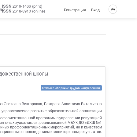
ISSN
2619-1466 (print)
ас
Ру
Регистрация
Вход
ISSN
2618-8910 (online)
удожественной школы
Статья в сборнике трудов конференции
ва Светлана Викторовна, Бекарева Анастасия Витальевна
 управленческое развитие образовательной организации
профориентационной программы в управлении репутацией
ция юных художников», реализованной МБУК ДО «ДХШ №1
женных профориентационных мероприятий, но и качеством
мационным сопровождением и мониторингом результатов.