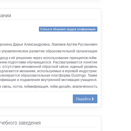
вании
Статья в сборнике трудов конференции
Ерохина Дарья Александровна, Лакомов Артём Русланович
 управленческое развитие образовательной организации
дход к её решению через использование принципов гейм-
внем подготовки обучающегося. Рассматривается понятие
: отсутствие мгновенной обратной связи, единый уровень
едлагаются механики, используемые в игровой индустрии:
нализируется образовательная платформа Duolingo. Также
ификации и подавления внутренней мотивации учащихся.
 связь, поток, геймификация, гейм-дизайн, вовлечённость
Перейти
учебного заведения