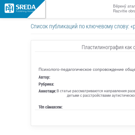
Вӗренӳ ата
Razvitie ob
Список публикаций по ключевому слову: «
Пластилинография как о
Психолого-педагогическое сопровождение общег
Автор:
Рубрика:
Аннотаци:
В статье рассматриваются направления разв
детьми с расстройствами аутистическо
Тӗп сӑмахсем: