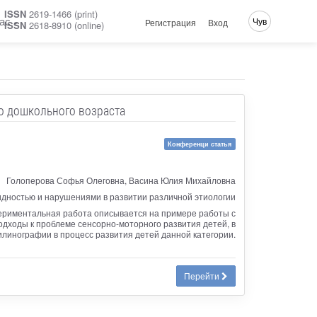
ISSN
2619-1466 (print)
ас
Чув
Регистрация
Вход
ISSN
2618-8910 (online)
го дошкольного возраста
Конференци статья
Голоперова Софья Олеговна, Васина Юлия Михайловна
дностью и нарушениями в развитии различной этиологии
периментальная работа описывается на примере работы с
одходы к проблеме сенсорно-моторного развития детей, в
илинографии в процесс развития детей данной категории.
Перейти