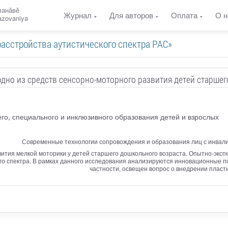
ланӑвӗ
Журнал
Для авторов
Оплата
О н
razovaniya
расстройства аутистического спектра РАС»
дно из средств сенсорно-моторного развития детей старше
о, специального и инклюзивного образования детей и взрослых
Современные технологии сопровождения и образования лиц с инвали
ития мелкой моторики у детей старшего дошкольного возраста. Опытно-экс
го спектра. В рамках данного исследования анализируются инновационные п
частности, освещен вопрос о внедрении пласт