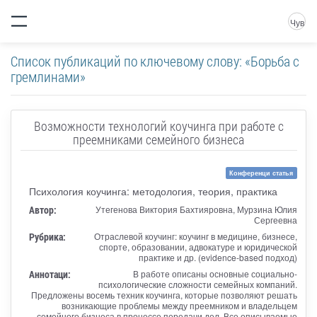
Чув
Список публикаций по ключевому слову: «Борьба с
гремлинами»
Возможности технологий коучинга при работе с
преемниками семейного бизнеса
Конференци статья
Психология коучинга: методология, теория, практика
Автор:
Утегенова Виктория Бахтияровна, Мурзина Юлия
Сергеевна
Рубрика:
Отраслевой коучинг: коучинг в медицине, бизнесе,
спорте, образовании, адвокатуре и юридической
практике и др. (evidence-based подход)
Аннотаци:
В работе описаны основные социально-
психологические сложности семейных компаний.
Предложены восемь техник коучинга, которые позволяют решать
возникающие проблемы между преемником и владельцем
семейного бизнеса в процессе передачи дел. Все описываемые