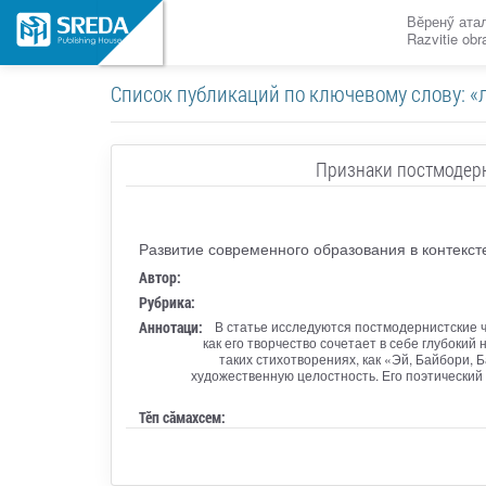
Вӗренӳ ата
Razvitie ob
Список публикаций по ключевому слову: 
Признаки постмодерн
Развитие современного образования в контекст
Автор:
Рубрика:
Аннотаци:
В статье исследуются постмодернистские ч
как его творчество сочетает в себе глубоки
таких стихотворениях, как «Эй, Байбори, 
художественную целостность. Его поэтический
Тӗп сӑмахсем: