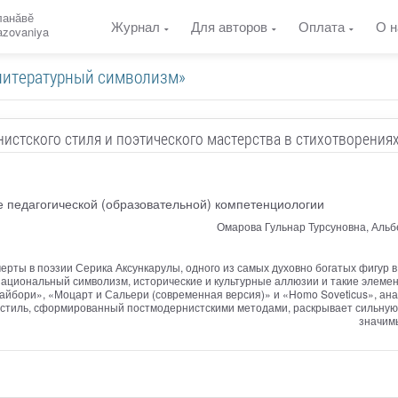
ланӑвӗ
Журнал
Для авторов
Оплата
О н
razovaniya
«литературный символизм»
истского стиля и поэтического мастерства в стихотворения
е педагогической (образовательной) компетенциологии
Омарова Гульнар Турсуновна, Альб
ерты в поэзии Серика Аксункарулы, одного из самых духовно богатых фигур в
й национальный символизм, исторические и культурные аллюзии и такие элеме
Байбори», «Моцарт и Сальери (современная версия)» и «Homo Soveticus», ана
 стиль, сформированный постмодернистскими методами, раскрывает сильную 
значим