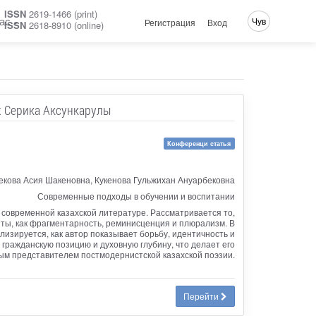
ISSN
2619-1466 (print)
ас
Чув
Регистрация
Вход
ISSN
2618-8910 (online)
х Серика Аксункарулы
Конференци статья
екова Асия Шакеновна, Кукенова Гульжихан Ануарбековна
Современные подходы в обучении и воспитании
 современной казахской литературе. Рассматривается то,
нты, как фрагментарность, реминисценция и плюрализм. В
лизируется, как автор показывает борьбу, идентичность и
гражданскую позицию и духовную глубину, что делает его
ым представителем постмодернистской казахской поэзии.
Перейти