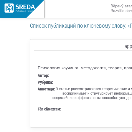
Вӗренӳ ата
Razvitie ob
Список публикаций по ключевому слову: «
Нарр
Психология коучинга: методология, теория, пра
Автор:
Рубрика:
Аннотаци:
В статье рассматриваются теоретические и м
воспринимает и струтурирует информаци
процесс более эффективным, способствуют дон
Тӗп сӑмахсем: