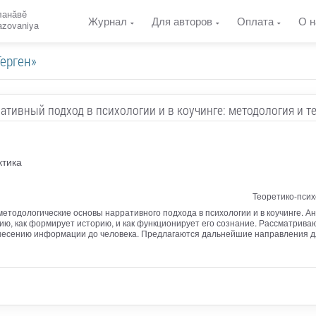
ланӑвӗ
Журнал
Для авторов
Оплата
О н
razovaniya
Герген»
ативный подход в психологии и в коучинге: методология и т
ктика
Теоретико-псих
етодологические основы нарративного подхода в психологии и в коучинге. Ан
ю, как формирует историю, и как функционирует его сознание. Рассматриваю
есению информации до человека. Предлагаются дальнейшие направления для