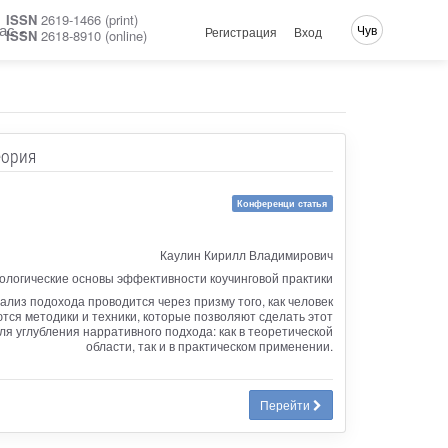
ISSN
2619-1466 (print)
ас
Чув
Регистрация
Вход
ISSN
2618-8910 (online)
еория
Конференци статья
Каулин Кирилл Владимирович
ологические основы эффективности коучинговой практики
ализ подохода проводится через призму того, как человек
тся методики и техники, которые позволяют сделать этот
 углубления нарративного подхода: как в теоретической
области, так и в практическом применении.
Перейти