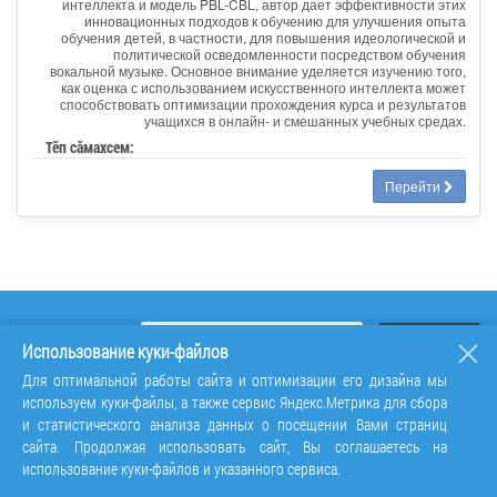
интеллекта и модель PBL-CBL, автор дает эффективности этих
инновационных подходов к обучению для улучшения опыта
обучения детей, в частности, для повышения идеологической и
политической осведомленности посредством обучения
вокальной музыке. Основное внимание уделяется изучению того,
как оценка с использованием искусственного интеллекта может
способствовать оптимизации прохождения курса и результатов
учащихся в онлайн- и смешанных учебных средах.
Тӗп сӑмахсем:
Перейти
Использование куки-файлов
Для оптимальной работы сайта и оптимизации его дизайна мы
используем куки-файлы, а также сервис Яндекс.Метрика для сбора
и статистического анализа данных о посещении Вами страниц
сайта. Продолжая использовать сайт, Вы соглашаетесь на
использование куки-файлов и указанного сервиса.