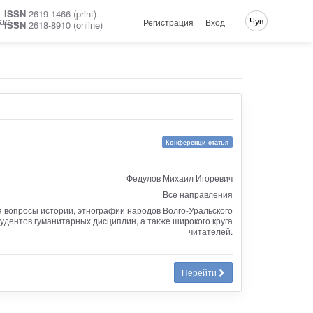
ISSN
2619-1466 (print)
ас
Чув
Регистрация
Вход
ISSN
2618-8910 (online)
Конференци статья
Федулов Михаил Игоревич
Все направления
 вопросы истории, этнографии народов Волго-Уральского
тудентов гуманитарных дисциплин, а также широкого круга
читателей.
Перейти