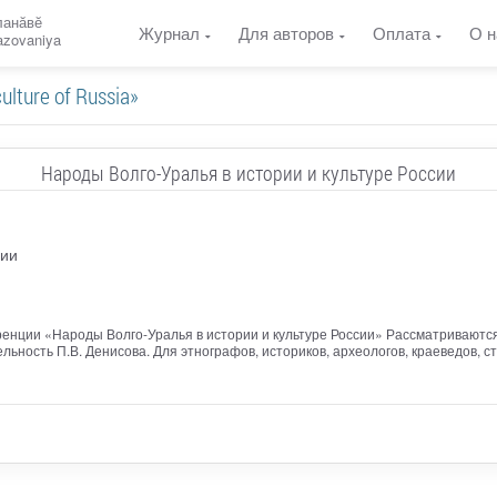
ланӑвӗ
Журнал
Для авторов
Оплата
О н
razovaniya
lture of Russia»
Народы Волго-Уралья в истории и культуре России
сии
енции «Народы Волго-Уралья в истории и культуре России» Рассматриваются
льность П.В. Денисова. Для этнографов, историков, археологов, краеведов, с