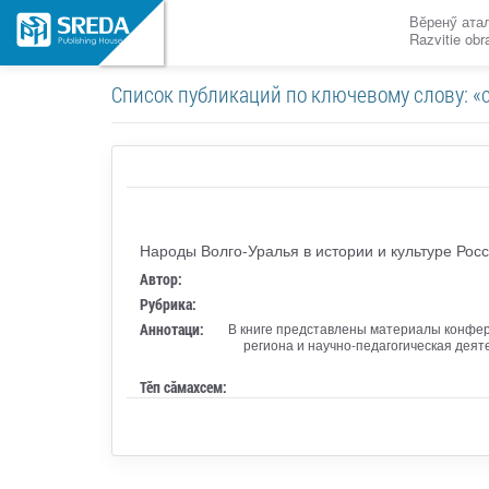
Вӗренӳ ата
Razvitie ob
Список публикаций по ключевому слову: «cu
Народы Волго-Уралья в истории и культуре Рос
Автор:
Рубрика:
Аннотаци:
В книге представлены материалы конфер
региона и научно-педагогическая деяте
Тӗп сӑмахсем: