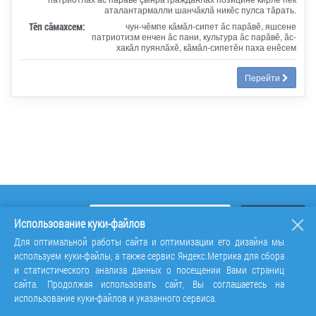
аталантармалли шанчӑклӑ никӗс пулса тӑрать.
Тӗп сӑмахсем:
чун-чӗмпе кӑмӑл-сипет ӑс парӑвӗ, яшсене
патриотизм енчен ӑс пани, культура ӑс парӑвӗ, ӑс-
хакӑл пуянлӑхӗ, кӑмӑл-сипетӗн паха енӗсем
Перейти
Использование куки-файлов
Для оптимальной работы сайта и оптимизации его дизайна мы
используем куки-файлы, а также сервис Яндекс.Метрика для сбора
и статистического анализа данных о посещении Вами страниц
сайта. Продолжая использовать сайт, Вы соглашаетесь на
использование куки-файлов и указанного сервиса.