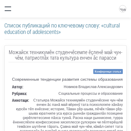
Чув
Список публикаций по ключевому слову: «cultural
education of adolescents»
Можайск техникумӗн студенчӗсемпе ӗçленӗ май чун-
чӗм, патриотлӑх тата культура енчен ӑс парасси
Конференци статья
Современные тенденции развития системы образования
Автор:
Новиков Владислав Александрович
Рубрика:
Социальные процессы и образование
Аннотаци:
Статьяра Можайск техникумӗн студенчӗсене чун-чӗм
енчен ӑс панӑ май вӗренӳ тата психологипе хӑнӑху
курсӗн тӗп енӗсене; историе, Тӑван çӗр-шыва, пӗчӗк тӑван çӗр-
шыва юратнипе уса курса çыннӑн гражданлӑх позицине
çирӗплетессине пӑхса тухнӑ. Расна наци çыннисене, турра
ӗненеслӗхпе конфессисене хисеплесси çулсерен чи пӗлтерӗшлӗ
темӑсен шутӗнче тӑрать. Çавна май чун-чӗм, кӑмӑл-сипет тата
патриотлӑх ӑс парӑвӗ çынра гражданлӑх позицине кирлӗ пек