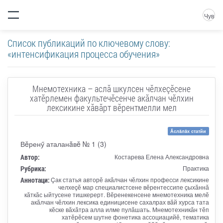
Чув
Список публикаций по ключевому слову:
«интенсификация процесса обучения»
Мнемотехника – аслӑ шкулсен чӗлхеçӗсене
хатӗрлемен факультечӗсенче акӑлчан чӗлхин
лексикине хӑвӑрт вӗрентмелли мел
Ăслăлăх статйи
Вĕренӳ аталанăвĕ № 1 (3)
Автор:
Костарева Елена Александровна
Рубрика:
Практика
Аннотаци:
Çак статья авторӗ акӑлчан чӗлхин професси лексикине
челхеçӗ мар специалистсене вӗрентессипе çыхӑннӑ
кӑткӑс ыйтусене тишкерерт. Вӗренекенсене мнемотехника мелӗ
акӑлчан чӗлхин лексика единицисене сахалрах вӑй хурса тата
кӗске вӑхӑтра алла илме пулӑшать. Мнемотехникӑн тӗп
хатӗрӗсем шутне фонетика ассоциацийӗ, тематика