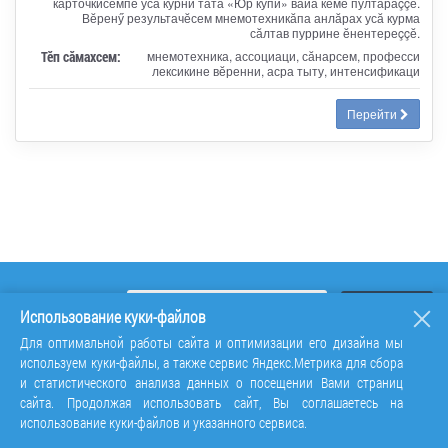
карточкисемпе усӑ курни тата «Юр купи» вӑйӑ кӗме пултараççӗ.
Вӗренӳ результачӗсем мнемотехникӑпа анлӑрах усӑ курма
сӑлтав пуррине ӗнентереççӗ.
Тӗп сӑмахсем:
мнемотехника, ассоциаци, сӑнарсем, професси
лексикине вӗренни, асра тыту, интенсификаци
Перейти
Использование куки-файлов
Для оптимальной работы сайта и оптимизации его дизайна мы
используем куки-файлы, а также сервис Яндекс.Метрика для сбора
и статистического анализа данных о посещении Вами страниц
сайта. Продолжая использовать сайт, Вы соглашаетесь на
использование куки-файлов и указанного сервиса.