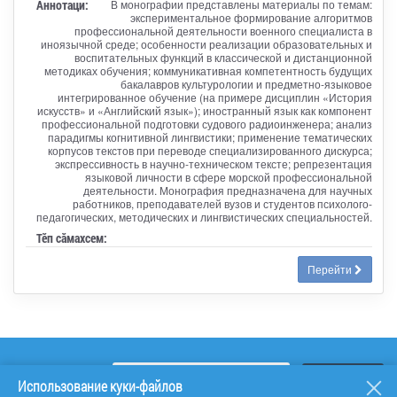
Аннотаци:
В монографии представлены материалы по темам:
экспериментальное формирование алгоритмов
профессиональной деятельности военного специалиста в
иноязычной среде; особенности реализации образовательных и
воспитательных функций в классической и дистанционной
методиках обучения; коммуникативная компетентность будущих
бакалавров культурологии и предметно-языковое
интегрированное обучение (на примере дисциплин «История
искусств» и «Английский язык»); иностранный язык как компонент
профессиональной подготовки судового радиоинженера; анализ
парадигмы когнитивной лингвистики; применение тематических
корпусов текстов при переводе специализированного дискурса;
экспрессивность в научно-техническом тексте; репрезентация
языковой личности в сфере морской профессиональной
деятельности. Монография предназначена для научных
работников, преподавателей вузов и студентов психолого-
педагогических, методических и лингвистических специальностей.
Тӗп сӑмахсем:
Перейти
Использование куки-файлов