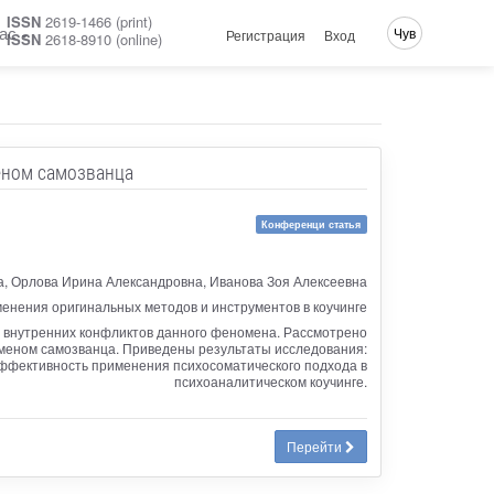
ISSN
2619-1466 (print)
ас
Чув
Регистрация
Вход
ISSN
2618-8910 (online)
еном самозванца
Конференци статья
, Орлова Ирина Александровна, Иванова Зоя Алексеевна
енения оригинальных методов и инструментов в коучинге
 внутренних конфликтов данного феномена. Рассмотрено
оменом самозванца. Приведены результаты исследования:
эффективность применения психосоматического подхода в
психоаналитическом коучинге.
Перейти