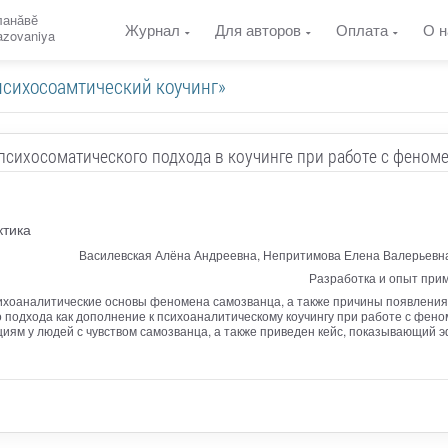
ланӑвӗ
Журнал
Для авторов
Оплата
О н
razovaniya
психосоамтический коучинг»
психосоматического подхода в коучинге при работе с феном
ктика
Василевская Алёна Андреевна, Непритимова Елена Валерьевна
Разработка и опыт прим
ихоаналитические основы феномена самозванца, а также причины появления
 подхода как дополнение к психоаналитическому коучингу при работе с фен
циям у людей с чувством самозванца, а также приведен кейс, показывающий 