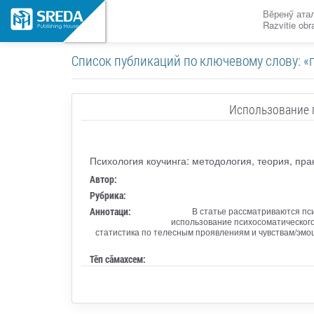
Вӗренӳ ата
Razvitie ob
Список публикаций по ключевому слову: «
Использование 
Психология коучинга: методология, теория, пра
Автор:
Рубрика:
Аннотаци:
В статье рассматриваются пс
использование психосоматического
статистика по телесным проявлениям и чувствам/эмо
Тӗп сӑмахсем: