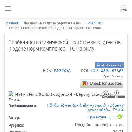
Чув
Главная
Журнал «Развитие образования»
Том 4, № 1
Особенности физической подготовки студентов к сдач...
Особенности физической подготовки студентов
к сдаче норм комплекса ГТО на силу
Ăслăлăх статйи
EDN:
IMGOOA
DOI:
10.31483/r-97866
Open Access
Пĕтĕм тĕнче ăслăлăх журналĕ «Вĕренӳ
Опубликовано в:
аталанăвĕ». Том 4
1
Ермакова Е. Г.
Автор:
Раççейĕн вĕренӳ тытăмĕ
Рубрика:
24-28