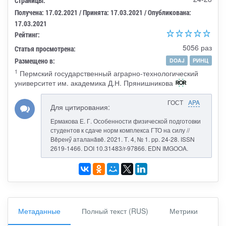
Страницы:
Получена: 17.02.2021 / Принята: 17.03.2021 / Опубликована:
17.03.2021
Рейтинг:
5056 раз
Статья просмотрена:
Размещено в:
DOAJ
РИНЦ
1
Пермский государственный аграрно-технологический
университет им. академика Д.Н. Прянишникова
ГОСТ
APA
Для цитирования:
Ермакова Е. Г. Особенности физической подготовки
студентов к сдаче норм комплекса ГТО на силу //
Вĕренӳ аталанăвĕ. 2021. Т. 4, № 1. pp. 24-28. ISSN
2619-1466. DOI 10.31483/r-97866. EDN IMGOOA.
Метаданные
Полный текст (RUS)
Метрики