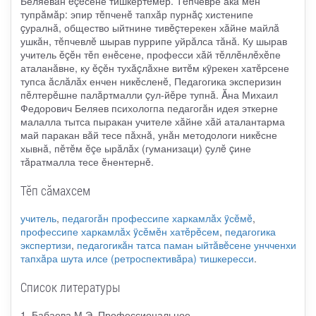
Беляевăн ĕçĕсене тишкертĕмĕр. Тĕпчевре акă мĕн
тупрăмăр: эпир тĕпченĕ тапхăр пурнăç хистенипе
çуралнă, общество ыйтнине тивĕçтерекен хăйне майлă
ушкăн, тĕпчевлĕ шырав пуррипе уйрăлса тăнă. Ку шырав
учитель ĕçĕн тĕп енĕсене, професси хăй тĕллĕнлĕхĕпе
аталанăвне, ку ĕçĕн тухăçлăхне витĕм кÿрекен хатĕрсене
тупса ăслăлăх енчен никĕсленĕ, Педагогика эксперизин
пĕлтерĕшне палăртмалли çул-йĕре тупнă. Ăна Михаил
Федорович Беляев психологпа педагогăн идея эткерне
малалла тытса пыракан учителе хăйне хăй аталантарма
май паракан вăй тесе пăхнă, унăн методологи никĕсне
хывнă, пĕтĕм ĕçе ырăлăх (гуманизаци) çулĕ çине
тăратмалла тесе ĕнентернĕ.
Тӗп сӑмахсем
учитель
,
педагогăн профессипе харкамлăх ÿсĕмĕ
,
профессипе харкамлăх ÿсĕмĕн хатĕрĕсем
,
педагогика
экспертизи
,
педагогикăн татса паман ыйтăвĕсене унчченхи
тапхăра шута илсе (ретроспективăра) тишкересси
.
Список литературы
1. Бабаева М.Э. Профессиональное