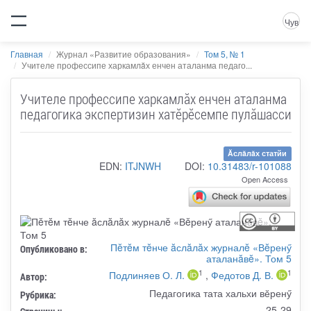
Чув
Главная
Журнал «Развитие образования»
Том 5, № 1
Учителе профессипе харкамлăх енчен аталанма педаго...
Учителе профессипе харкамлăх енчен аталанма
педагогика экспертизин хатĕрĕсемпе пулăшасси
Ăслăлăх статйи
EDN:
ITJNWH
DOI:
10.31483/r-101088
Open Access
Пĕтĕм тĕнче ăслăлăх журналĕ «Вĕренӳ
Опубликовано в:
аталанăвĕ». Том 5
1
1
Подлиняев О. Л.
,
Федотов Д. В.
Автор:
Педагогика тата хальхи вӗренӳ
Рубрика:
25-29