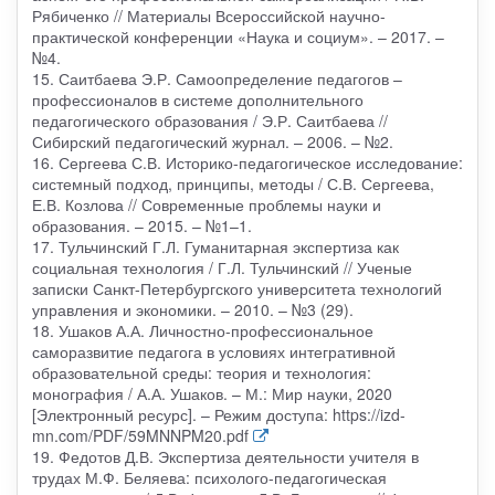
Рябиченко // Материалы Всероссийской научно-
практической конференции «Наука и социум». – 2017. –
№4.
15. Саитбаева Э.Р. Самоопределение педагогов –
профессионалов в системе дополнительного
педагогического образования / Э.Р. Саитбаева //
Сибирский педагогический журнал. – 2006. – №2.
16. Сергеева С.В. Историко-педагогическое исследование:
системный подход, принципы, методы / С.В. Сергеева,
Е.В. Козлова // Современные проблемы науки и
образования. – 2015. – №1–1.
17. Тульчинский Г.Л. Гуманитарная экспертиза как
социальная технология / Г.Л. Тульчинский // Ученые
записки Санкт-Петербургского университета технологий
управления и экономики. – 2010. – №3 (29).
18. Ушаков А.А. Личностно-профессиональное
саморазвитие педагога в условиях интегративной
образовательной среды: теория и технология:
монография / А.А. Ушаков. – М.: Мир науки, 2020
[Электронный ресурс]. – Режим доступа: https://izd-
mn.com/PDF/59MNNPM20.pdf
19. Федотов Д.В. Экспертиза деятельности учителя в
трудах М.Ф. Беляева: психолого-педагогическая