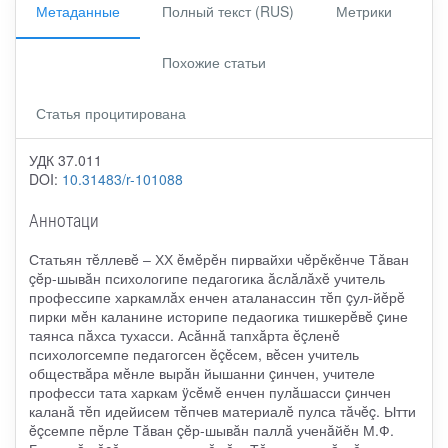
Метаданные
Полный текст (RUS)
Метрики
Похожие статьи
Статья процитирована
УДК 37.011
DOI:
10.31483/r-101088
Аннотаци
Статьян тĕллевĕ ‒ ХХ ĕмĕрĕн пирвайхи чĕрĕкĕнче Тăван
çĕр-шывăн психологипе педагогика ăслăлăхĕ учитель
профессипе харкамлăх енчен аталанассин тĕп çул-йĕрĕ
пирки мĕн каланине историпе педаогика тишкерĕвĕ çине
таянса пăхса тухасси. Асăннă тапхăрта ĕçленĕ
психологсемпе педагогсен ĕçĕсем, вĕсен учитель
обществăра мĕнле вырăн йышанни çинчен, учителе
професси тата харкам ÿсĕмĕ енчен пулăшасси çинчен
каланă тĕп идейисем тĕпчев материалĕ пулса тăчĕç. Ытти
ĕçсемпе пĕрле Тăван çĕр-шывăн паллă ученăйĕн М.Ф.