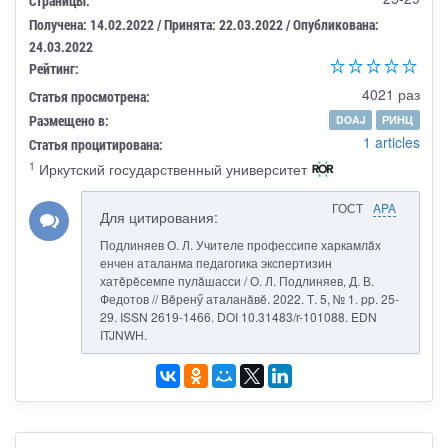
Страницы:
Получена: 14.02.2022 / Принята: 22.03.2022 / Опубликована:
24.03.2022
Рейтинг:
4021 раз
Статья просмотрена:
Размещено в:
DOAJ
РИНЦ
1 articles
Статья процитирована:
1
Иркутский государственный университет
ГОСТ
APA
Для цитирования:
Подлиняев О. Л. Учителе профессипе харкамлăх
енчен аталанма педагогика экспертизин
хатĕрĕсемпе пулăшасси / О. Л. Подлиняев, Д. В.
Федотов // Вĕренӳ аталанăвĕ. 2022. Т. 5, № 1. pp. 25-
29. ISSN 2619-1466. DOI 10.31483/r-101088. EDN
ITJNWH.