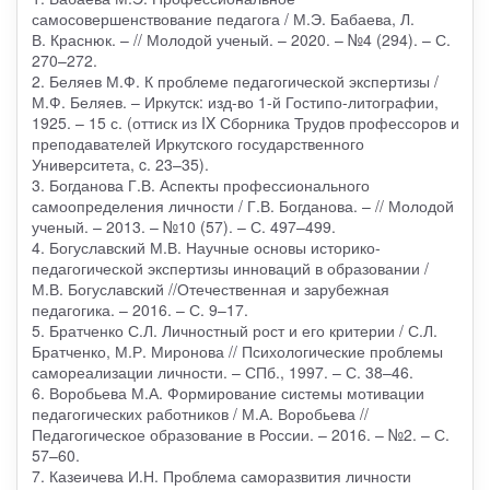
самосовершенствование педагога / М.Э. Бабаева, Л.
В. Краснюк. – // Молодой ученый. – 2020. – №4 (294). – С.
270–272.
2. Беляев М.Ф. К проблеме педагогической экспертизы /
М.Ф. Беляев. – Иркутск: изд-во 1-й Гостипо-литографии,
1925. – 15 с. (оттиск из IX Сборника Трудов профессоров и
преподавателей Иркутского государственного
Университета, c. 23–35).
3. Богданова Г.В. Аспекты профессионального
самоопределения личности / Г.В. Богданова. – // Молодой
ученый. – 2013. – №10 (57). – С. 497–499.
4. Богуславский М.В. Научные основы историко-
педагогической экспертизы инноваций в образовании /
М.В. Богуславский //Отечественная и зарубежная
педагогика. – 2016. – С. 9–17.
5. Братченко С.Л. Личностный рост и его критерии / С.Л.
Братченко, М.Р. Миронова // Психологические проблемы
самореализации личности. – СПб., 1997. – С. 38–46.
6. Воробьева М.А. Формирование системы мотивации
педагогических работников / М.А. Воробьева //
Педагогическое образование в России. – 2016. – №2. – С.
57–60.
7. Казеичева И.Н. Проблема саморазвития личности