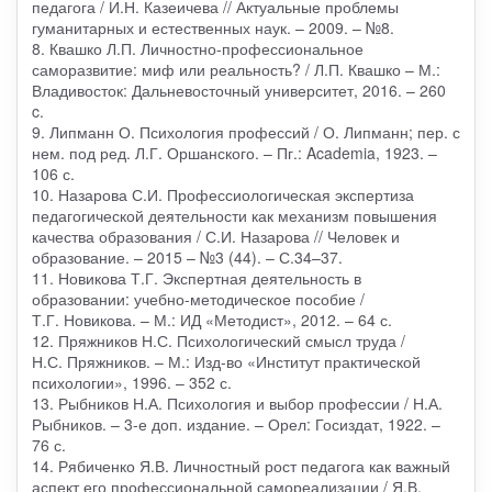
педагога / И.Н. Казеичева // Актуальные проблемы
гуманитарных и естественных наук. – 2009. – №8.
8. Квашко Л.П. Личностно-профессиональное
саморазвитие: миф или реальность? / Л.П. Квашко – М.:
Владивосток: Дальневосточный университет, 2016. – 260
c.
9. Липманн О. Психология профессий / О. Липманн; пер. с
нем. под ред. Л.Г. Оршанского. – Пг.: Academia, 1923. –
106 с.
10. Назарова С.И. Профессиологическая экспертиза
педагогической деятельности как механизм повышения
качества образования / С.И. Назарова // Человек и
образование. – 2015 – №3 (44). – С.34–37.
11. Новикова Т.Г. Экспертная деятельность в
образовании: учебно-методическое пособие /
Т.Г. Новикова. – М.: ИД «Методист», 2012. – 64 с.
12. Пряжников Н.С. Психологический смысл труда /
Н.С. Пряжников. – М.: Изд-во «Институт практической
психологии», 1996. – 352 с.
13. Рыбников Н.А. Психология и выбор профессии / Н.А.
Рыбников. – 3-е доп. издание. – Орел: Госиздат, 1922. –
76 с.
14. Рябиченко Я.В. Личностный рост педагога как важный
аспект его профессиональной самореализации / Я.В.