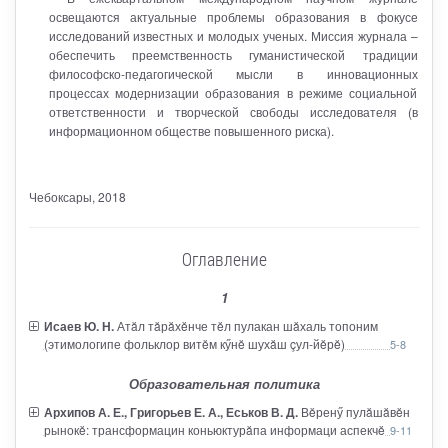
освещаются актуальные проблемы образования в фокусе
исследований известных и молодых ученых. Миссия журнала –
обеспечить преемственность гуманистической традиции
философско-педагогической мысли в инновационных
процессах модернизации образования в режиме социальной
ответственности и творческой свободы исследователя (в
информационном обществе повышенного риска).
Чебоксары
, 2018
Оглавление
1
Исаев Ю. Н.
Атăл тăрăхĕнче тĕл пулакан шăхаль топоним
(этимологипе фольклор витĕм кӳнĕ шухăш çул-йĕрĕ)
5-8
Образовательная политика
Архипов А. Е., Григорьев Е. А., Еськов В. Д.
Вĕренӳ пулăшăвĕн
рынокĕ: трансформацин коньюктурăпа информаци аспекчĕ
9-11