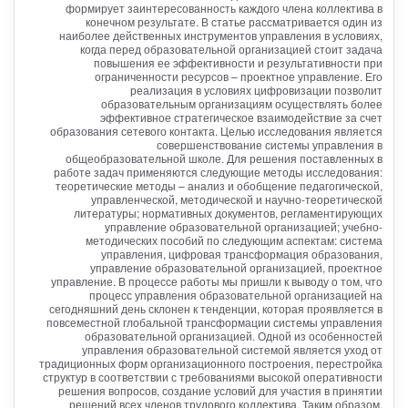
формирует заинтересованность каждого члена коллектива в
конечном результате. В статье рассматривается один из
наиболее действенных инструментов управления в условиях,
когда перед образовательной организацией стоит задача
повышения ее эффективности и результативности при
ограниченности ресурсов – проектное управление. Его
реализация в условиях цифровизации позволит
образовательным организациям осуществлять более
эффективное стратегическое взаимодействие за счет
образования сетевого контакта. Целью исследования является
совершенствование системы управления в
общеобразовательной школе. Для решения поставленных в
работе задач применяются следующие методы исследования:
теоретические методы – анализ и обобщение педагогической,
управленческой, методической и научно-теоретической
литературы; нормативных документов, регламентирующих
управление образовательной организацией; учебно-
методических пособий по следующим аспектам: система
управления, цифровая трансформация образования,
управление образовательной организацией, проектное
управление. В процессе работы мы пришли к выводу о том, что
процесс управления образовательной организацией на
сегодняшний день склонен к тенденции, которая проявляется в
повсеместной глобальной трансформации системы управления
образовательной организацией. Одной из особенностей
управления образовательной системой является уход от
традиционных форм организационного построения, перестройка
структур в соответствии с требованиями высокой оперативности
решения вопросов, создание условий для участия в принятии
решений всех членов трудового коллектива. Таким образом,