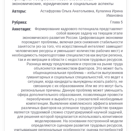
экономические, юридические и социальные аспекты
Авторы:
Астафурова Ольга Анатольевна, Кулагина Ирина
Ивановна
Рубрика:
Глава 5
Аннотация:
Формирование кадрового потенциала представляет
собой важную задачу на текущем этапе
экономического развития России. Цифровизация экономики
порождает проблемы, включая риск снижения стабильности
занятости (из-за того, что искусственный интеллект замещает
человеческие ресурсы и уменьшает количество рабочих мест) и
необходимость переподготовки специалистов как внутри региона,
так и их миграции в области с недостатком трудовых ресурсов.
Разница между предложением и спросом на рынке труда
объясняется множеством факторов. Это может быть
общенациональная проблема – избыток выпускников
гуманитарных и социальных специальностей, что ведет к
ситуации, когда кандидаты вынуждены искать работу, не
связанную с их образованием. Или же это могут быть
региональные причины. Данную проблему может уменьшить
сфера дополнительного образования, позволяющая провести
переобучение и выработать у соискателей необходимые
компетенции. Выявление комплексного эффекта влияния
различных факторов на успешное трудоустройство граждан
является трудоемкой сложно структурируемой научной задачей,
для решения которой предлагается использовать когнитивное
моделирование. На основании построенной модели
определяются сценарии развития трудовых ресурсов,
учитывающие региональные особенности; оценка потребностей