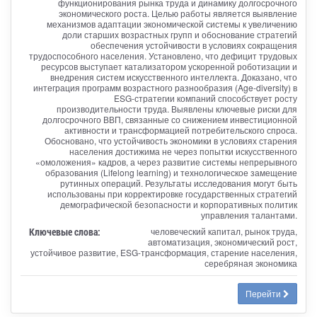
функционирования рынка труда и динамику долгосрочного
экономического роста. Целью работы является выявление
механизмов адаптации экономической системы к увеличению
доли старших возрастных групп и обоснование стратегий
обеспечения устойчивости в условиях сокращения
трудоспособного населения. Установлено, что дефицит трудовых
ресурсов выступает катализатором ускоренной роботизации и
внедрения систем искусственного интеллекта. Доказано, что
интеграция программ возрастного разнообразия (Age-diversity) в
ESG-стратегии компаний способствует росту
производительности труда. Выявлены ключевые риски для
долгосрочного ВВП, связанные со снижением инвестиционной
активности и трансформацией потребительского спроса.
Обосновано, что устойчивость экономики в условиях старения
населения достижима не через попытки искусственного
«омоложения» кадров, а через развитие системы непрерывного
образования (Lifelong learning) и технологическое замещение
рутинных операций. Результаты исследования могут быть
использованы при корректировке государственных стратегий
демографической безопасности и корпоративных политик
управления талантами.
Ключевые слова:
человеческий капитал, рынок труда,
автоматизация, экономический рост,
устойчивое развитие, ESG-трансформация, старение населения,
серебряная экономика
Перейти