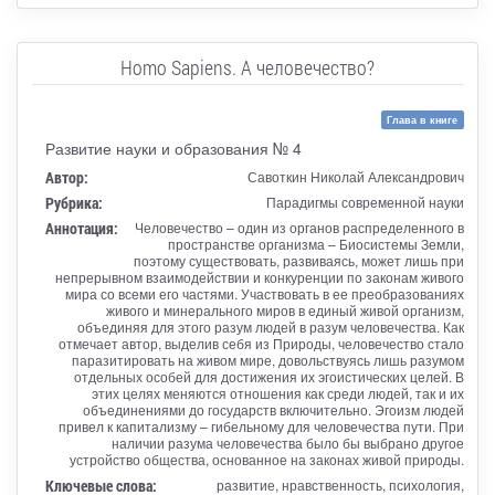
Homo Sapiens. А человечество?
Глава в книге
Развитие науки и образования № 4
Автор:
Савоткин Николай Александрович
Рубрика:
Парадигмы современной науки
Аннотация:
Человечество – один из органов распределенного в
пространстве организма – Биосистемы Земли,
поэтому существовать, развиваясь, может лишь при
непрерывном взаимодействии и конкуренции по законам живого
мира со всеми его частями. Участвовать в ее преобразованиях
живого и минерального миров в единый живой организм,
объединяя для этого разум людей в разум человечества. Как
отмечает автор, выделив себя из Природы, человечество стало
паразитировать на живом мире, довольствуясь лишь разумом
отдельных особей для достижения их эгоистических целей. В
этих целях меняются отношения как среди людей, так и их
объединениями до государств включительно. Эгоизм людей
привел к капитализму – гибельному для человечества пути. При
наличии разума человечества было бы выбрано другое
устройство общества, основанное на законах живой природы.
Ключевые слова:
развитие, нравственность, психология,