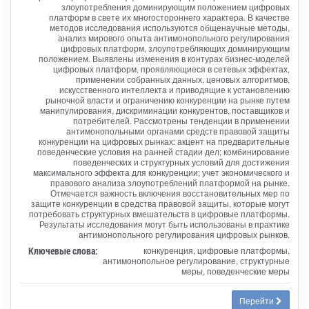
злоупотребления доминирующим положением цифровых
платформ в свете их многостороннего характера. В качестве
методов исследования используются общенаучные методы,
анализ мирового опыта антимонопольного регулирования
цифровых платформ, злоупотребляющих доминирующим
положением. Выявлены изменения в контурах бизнес-моделей
цифровых платформ, проявляющиеся в сетевых эффектах,
применении собранных данных, ценовых алгоритмов,
искусственного интеллекта и приводящие к установлению
рыночной власти и ограничению конкуренции на рынке путем
манипулирования, дискриминации конкурентов, поставщиков и
потребителей. Рассмотрены тенденции в применении
антимонопольными органами средств правовой защиты
конкуренции на цифровых рынках: акцент на предварительные
поведенческие условия на ранней стадии дел; комбинирование
поведенческих и структурных условий для достижения
максимального эффекта для конкуренции; учет экономического и
правового анализа злоупотреблений платформой на рынке.
Отмечается важность включения восстановительных мер по
защите конкуренции в средства правовой защиты, которые могут
потребовать структурных вмешательств в цифровые платформы.
Результаты исследования могут быть использованы в практике
антимонопольного регулирования цифровых рынков.
Ключевые слова:
конкуренция, цифровые платформы,
антимонопольное регулирование, структурные
меры, поведенческие меры
Перейти