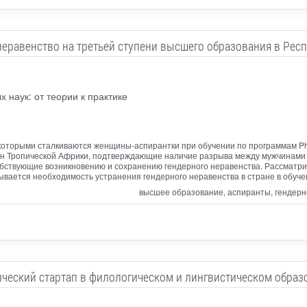
неравенство на третьей ступени высшего образования в Респ
 наук: от теории к практике
 которыми сталкиваются женщины-аспирантки при обучении по программам Ph
ран Тропической Африки, подтверждающие наличие разрыва между мужчинами
обствующие возникновению и сохранению гендерного неравенства. Рассматр
вается необходимость устранения гендерного неравенства в стране в обуче
высшее образование, аспиранты, гендерно
нческий стартап в филологическом и лингвистическом образ