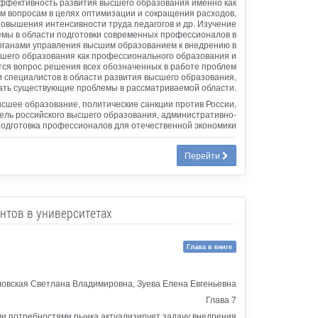
ффективность развития высшего образования именно как
м вопросам в целях оптимизации и сокращения расходов,
повышения интенсивности труда педагогов и др. Изучение
емы в области подготовки современных профессионалов в
органами управления высшим образованием к внедрению в
ысшего образования как профессионального образования и
тся вопрос решения всех обозначенных в работе проблем
и специалистов в области развития высшего образования,
шать существующие проблемы в рассматриваемой области.
сшее образование, политические санкции против России,
дель российского высшего образования, административно-
подготовка профессионалов для отечественной экономики
Перейти
нтов в университетах
Глава в книге
овская Светлана Владимировна, Зуева Елена Евгеньевна
Глава 7
и потребностями рынка актуализирует задачу внедрения