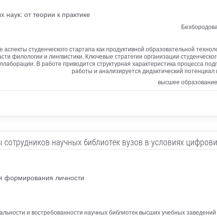
 наук: от теории к практике
Безбородова
е аспекты студенческого стартапа как продуктивной образовательной техн
сти филологии и лингвистики. Ключевые стратегии организации студенческо
лаборации. В работе приводится структурная характеристика процесса подг
работы и анализируется дидактический потенциал 
высшее образование,
 сотрудников научных библиотек вузов в условиях цифров
я формирования личности
уальности и востребованности научных библиотек высших учебных заведени