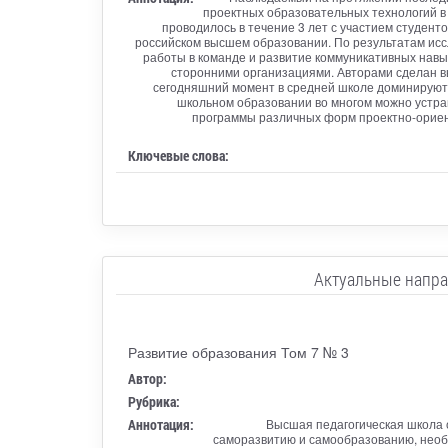
проектных образовательных технологий в 
проводилось в течение 3 лет с участием студен
российском высшем образовании. По результатам ис
работы в команде и развитие коммуникативных навы
сторонними организациями. Авторами сделан вы
сегодняшний момент в средней школе доминируют 
школьном образовании во многом можно устра
программы различных форм проектно-ориент
Ключевые слова:
Актуальные напра
Развитие образования Том 7 № 3
Автор:
Рубрика:
Аннотация:
Высшая педагогическая школа 
саморазвитию и самообразованию, необх