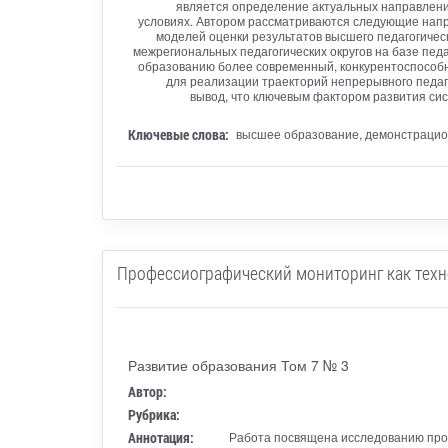
является определение актуальных направлени
условиях. Автором рассматриваются следующие напр
моделей оценки результатов высшего педагогичес
межрегиональных педагогических округов на базе пед
образованию более современный, конкурентоспособн
для реализации траекторий непрерывного педаго
вывод, что ключевым фактором развития сис
Ключевые слова:
высшее образование, демонстрацион
Профессиографический мониторинг как тех
Развитие образования Том 7 № 3
Автор:
Рубрика:
Аннотация:
Работа посвящена исследованию проц