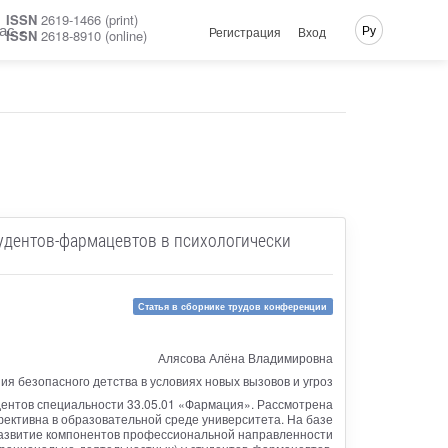
ISSN
2619-1466 (print)
ас
Ру
Регистрация
Вход
ISSN
2618-8910 (online)
удентов-фармацевтов в психологически
Статья в сборнике трудов конференции
Алясова Алёна Владимировна
я безопасного детства в условиях новых вызовов и угроз
дентов специальности 33.05.01 «Фармация». Рассмотрена
фективна в образовательной среде университета. На базе
развитие компонентов профессиональной направленности