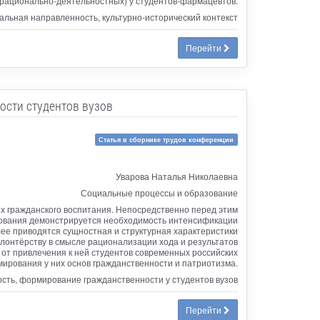
ерационально-деятельностных) у студентов-фармацевтов.
льная направленность, культурно-исторический контекст
Перейти
ости студентов вузов
Статья в сборнике трудов конференции
Уварова Наталья Николаевна
Социальные процессы и образование
их гражданского воспитания. Непосредственно перед этим
едования демонстрируется необходимость интенсификации
ее приводятся сущностная и структурная характеристики
олонтёрству в смысле рационализации хода и результатов
 от привлечения к ней студентов современных российских
мирования у них основ гражданственности и патриотизма.
сть, формирование гражданственности у студентов вузов
Перейти