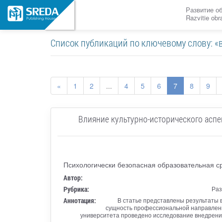
Развитие о
Razvitie ob
Список публикаций по ключевому слову: 
«
1
2
...
4
5
6
7
8
9
Влияние культурно-исторического асп
Психологически безопасная образовательная с
Автор:
Рубрика:
Раз
Аннотация:
В статье представлены результаты 
сущность профессиональной направленно
университета проведено исследование внедрени