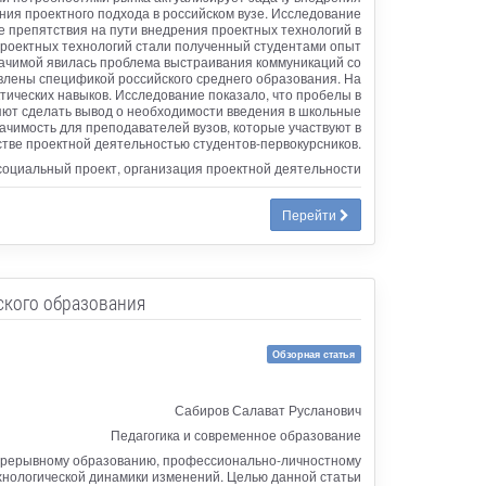
ия проектного подхода в российском вузе. Исследование
е препятствия на пути внедрения проектных технологий в
роектных технологий стали полученный студентами опыт
начимой явилась проблема выстраивания коммуникаций со
овлены спецификой российского среднего образования. На
ических навыков. Исследование показало, что пробелы в
яют сделать вывод о необходимости введения в школьные
чимость для преподавателей вузов, которые участвуют в
стве проектной деятельностью студентов-первокурсников.
социальный проект, организация проектной деятельности
Перейти
ского образования
Обзорная статья
Сабиров Салават Русланович
Педагогика и современное образование
епрерывному образованию, профессионально-личностному
хнологической динамики изменений. Целью данной статьи