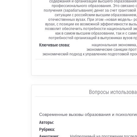
содержания и организации высшего образования
профессионального образования. Это связано с
получения (зарабатывания) денег за счет грантовой
ситуации с российским высшим образованием,
отечественных вузах. При этом «новая модель» 
вузах, с позиции ее возможной эффективности вызы
позволит обеспечить потребности национальной эк
как в самом высшем образовании, так и с сам
потребностей организаций в выпускниках вузов 
Ключевые слова:
национальная экономика,
экономические санкции прот
экономический подход к управлению подготовкой про
Вопросы использован
Современные вызовы образования и психологи
Авторы:
Рубрика:
Аннотация:
Наблюдаемый на протяжении последни