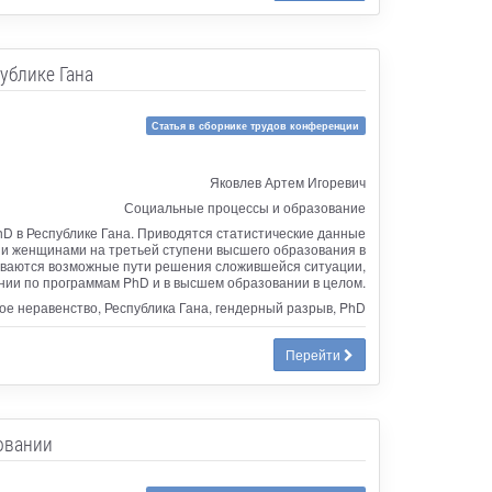
ублике Гана
Статья в сборнике трудов конференции
Яковлев Артем Игоревич
Социальные процессы и образование
D в Республике Гана. Приводятся статистические данные
 и женщинами на третьей ступени высшего образования в
иваются возможные пути решения сложившейся ситуации,
нии по программам PhD и в высшем образовании в целом.
е неравенство, Республика Гана, гендерный разрыв, PhD
Перейти
овании