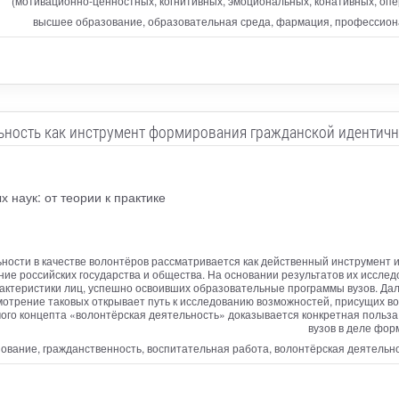
(мотивационно-ценностных, когнитивных, эмоциональных, конативных, оп
высшее образование, образовательная среда, фармация, профессиона
ьность как инструмент формирования гражданской идентичн
 наук: от теории к практике
ности в качестве волонтёров рассматривается как действенный инструмент 
ние российских государства и общества. На основании результатов их иссл
актеристики лиц, успешно освоивших образовательные программы вузов. Дал
смотрение таковых открывает путь к исследованию возможностей, присущих в
мого концепта «волонтёрская деятельность» доказывается конкретная польза
вузов в деле фор
ование, гражданственность, воспитательная работа, волонтёрская деятельно