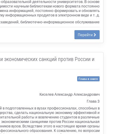
образовательной деятельности университетов. В основе
одимости научным библиотекам нового формата постоянно
бмена информацией, постоянно формировать и обновлять
у информационных продуктов в электронном виде и т. д.
х заведений, библиотечно-информационное обслуживание
Перейти
и экономических санкций против России и
Глава в книге
Киселев Александр Александрович
Глава 3
 в подготовленных в вузах профессионалах, способных в
идерства, сделать национальную экономику эффективной и
питательной работы и вовлечению студентов в различные
и и экономическими санкциями против России национальная
ников вузов. Вследствие этого в настоящее время органы
фессионального образования. К сожалению, по вопросам