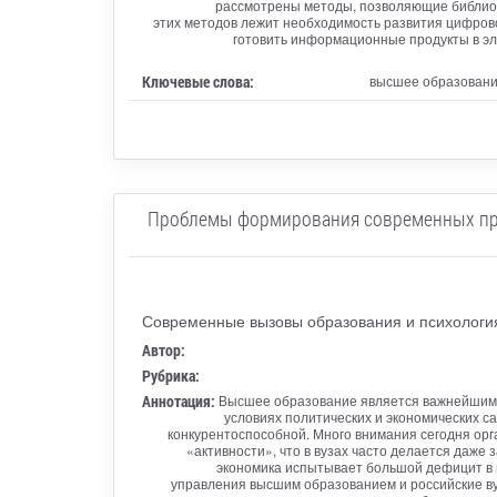
рассмотрены методы, позволяющие библиот
этих методов лежит необходимость развития цифров
готовить информационные продукты в эл
Ключевые слова:
высшее образовани
Проблемы формирования современных проф
Современные вызовы образования и психологи
Автор:
Рубрика:
Аннотация:
Высшее образование является важнейшим ф
условиях политических и экономических с
конкурентоспособной. Много внимания сегодня ор
«активности», что в вузах часто делается даже 
экономика испытывает большой дефицит в п
управления высшим образованием и российские ву