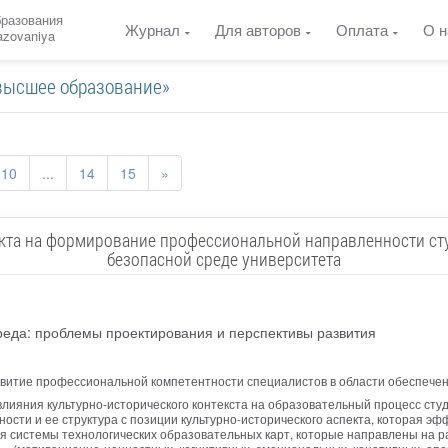
бразования
Журнал
Для авторов
Оплата
О н
razovaniya
«высшее образование»
10
...
14
15
»
екта на формирование профессиональной направленности ст
безопасной среде университета
реда: проблемы проектирования и перспективы развития
витие профессиональной компетентности специалистов в области обеспечени
влияния культурно-исторического контекста на образовательный процесс сту
сти и ее структура с позиции культурно-исторического аспекта, которая эф
я системы технологических образовательных карт, которые направлены на 