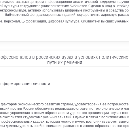
екам оставаться центром информационно-аналитической поддержки научно-
ой культуры сотрудников университетских библиотек. Сделан вывод о необх
ектронном виде, активно использовать цифровые инструменты и средства о
библиотечный фонд электронных изданий, осуществлять адресную рассылк
е, персонал, цифровизация, цифровая культура, библиотеки высших учебны
ессионалов в российских вузах в условиях политических 
пути их решения
я формирования личности
актором экономического развития страны, удовлетворения ее потребностей
анкций против России обеспечить реализацию стратегию технологического л
ганами управления высшим образованием уделяется организации в вузах вос
за счет снятия студентов с учебных занятий. Однако в связи с политическим
рофессиональных кадрах, который можно и нужно восполнять за счет выпуск
зы должны уделять особое внимание развитию высшего образования как про