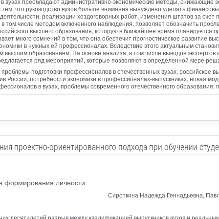
 в вузах преобладают административно-экономические методы, снижающие э
 тем, что руководство вузов больше внимания вынуждено уделять финансовы
 деятельности, реализации хоздоговорных работ, изменения штатов за счет 
 в том числе методом включенного наблюдения, позволяет обозначить пробл
российского высшего образования, которую в ближайшее время планируется 
вает много сомнений в том, что она обеспечит прогностическое развитие в
ономики в нужных ей профессионалах. Вследствие этого актуальным станови
им высшим образованием. На основе анализа, в том числе выводов экспертов 
предлагается ряд мероприятий, которые позволяют в определенной мере ре
 проблемы подготовки профессионалов в отечественных вузах, российское вы
ив России, потребности экономики в профессионалах-выпускниках, новая мо
фессионалов в вузах, проблемы современного отечественного образования, 
ия проектно-ориентированного подхода при обучении студе
я формирования личности
Сироткина Надежда Геннадьевна, Павл
х десятилетий разрыв между квалификацией выпускников вузов и реальным