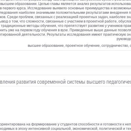
высшем образовании. Целью главы является анализ результатов использован
тов первого курса. Исследование выявило основные преимущества и возможны
следования наиболее значимыми положительными результатами внедрения п
ков. Среди проблем, связанных с реализацией проектных задач, наиболее з
вод о том, что сложности, связанные с участием в проектной работе, обусл
традиционные методы обучения, что препятствует развитию у учеников практ
нить уже на первом году обучения в вузе. Приведенные выше данные позвол
ированной деятельности. Результаты исследования имеют практическую зна
руковод
высшее образование, проектное обучение, сотрудничество, 
вления развития современной системы высшего педагогиче
ориентирована на формирование у студентов способности и готовности к н
одимых в эпоху интенсивной социальной, экономической, политической и те