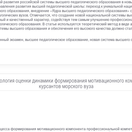
й развития российской системы высшего педагогического образования в нов
авления развития высшей педагогической школы: переход к уникальной нац
кого образования, внедрение «Ядра высшего педагогического образования» 
агогических вузов. Отмечается, что создание новой национальной системы в
ый и качественный характер, содействуя тем самым улучшению профессиона
гического образования. В статье используется теоретический метод в виде а
темы высшего образования и обеспечения его высокого качества должно ста
ный экзамен, высшее педагогическое образование, новая система высшего о
нология оценки динамики формирования мотивационного ко
курсантов морского вуза
есса формирования мотивационного компонента профессиональной компетен