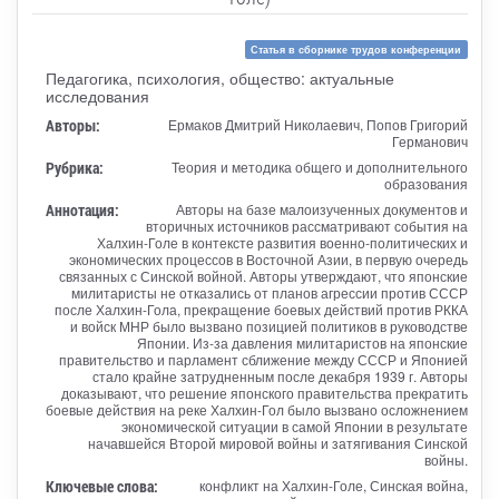
Статья в сборнике трудов конференции
Педагогика, психология, общество: актуальные
исследования
Авторы:
Ермаков Дмитрий Николаевич, Попов Григорий
Германович
Рубрика:
Теория и методика общего и дополнительного
образования
Аннотация:
Авторы на базе малоизученных документов и
вторичных источников рассматривают события на
Халхин-Голе в контексте развития военно-политических и
экономических процессов в Восточной Азии, в первую очередь
связанных с Синской войной. Авторы утверждают, что японские
милитаристы не отказались от планов агрессии против СССР
после Халхин-Гола, прекращение боевых действий против РККА
и войск МНР было вызвано позицией политиков в руководстве
Японии. Из-за давления милитаристов на японские
правительство и парламент сближение между СССР и Японией
стало крайне затрудненным после декабря 1939 г. Авторы
доказывают, что решение японского правительства прекратить
боевые действия на реке Халхин-Гол было вызвано осложнением
экономической ситуации в самой Японии в результате
начавшейся Второй мировой войны и затягивания Синской
войны.
Ключевые слова:
конфликт на Халхин-Голе, Синская война,