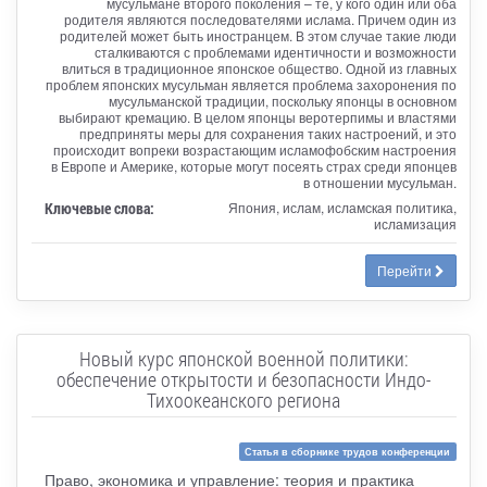
мусульмане второго поколения – те, у кого один или оба
родителя являются последователями ислама. Причем один из
родителей может быть иностранцем. В этом случае такие люди
сталкиваются с проблемами идентичности и возможности
влиться в традиционное японское общество. Одной из главных
проблем японских мусульман является проблема захоронения по
мусульманской традиции, поскольку японцы в основном
выбирают кремацию. В целом японцы веротерпимы и властями
предприняты меры для сохранения таких настроений, и это
происходит вопреки возрастающим исламофобским настроения
в Европе и Америке, которые могут посеять страх среди японцев
в отношении мусульман.
Ключевые слова:
Япония, ислам, исламская политика,
исламизация
Перейти
Новый курс японской военной политики:
обеспечение открытости и безопасности Индо-
Тихоокеанского региона
Статья в сборнике трудов конференции
Право, экономика и управление: теория и практика