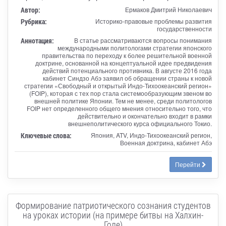
Автор:
Ермаков Дмитрий Николаевич
Рубрика:
Историко-правовые проблемы развития
государственности
Аннотация:
В статье рассматриваются вопросы понимания
международными политологами стратегии японского
правительства по переходу к более решительной военной
доктрине, основанной на концептуальной идее предвидения
действий потенциального противника. В августе 2016 года
кабинет Синдзо Абэ заявил об обращении страны к новой
стратегии «Свободный и открытый Индо-Тихоокеанский регион»
(FOIP), которая с тех пор стала системообразующим звеном во
внешней политике Японии. Тем не менее, среди политологов
FOIP нет определенного общего мнения относительно того, что
действительно и окончательно входит в рамки
внешнеполитического курса официального Токио.
Ключевые слова:
Япония, ATV, Индо-Тихоокеанский регион,
Военная доктрина, кабинет Абэ
Перейти
Формирование патриотического сознания студентов
на уроках истории (на примере битвы на Халхин-
Голе)