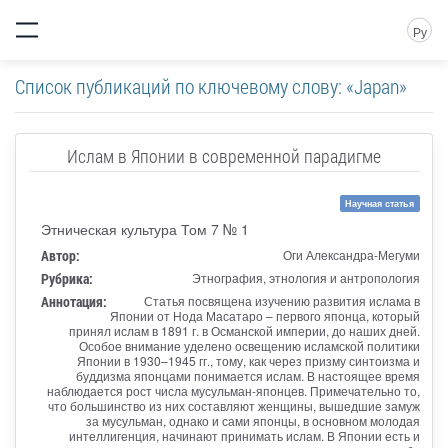
Ру
Список публикаций по ключевому слову: «Japan»
Ислам в Японии в современной парадигме
Научная статья
Этническая культура Том 7 № 1
Автор:
Оги Александра-Мегуми
Рубрика:
Этнография, этнология и антропология
Аннотация:
Статья посвящена изучению развития ислама в
Японии от Нода Масатаро – первого японца, который
принял ислам в 1891 г. в Османской империи, до наших дней.
Особое внимание уделено освещению исламской политики
Японии в 1930–1945 гг., тому, как через призму синтоизма и
буддизма японцами понимается ислам. В настоящее время
наблюдается рост числа мусульман-японцев. Примечательно то,
что большинство из них составляют женщины, вышедшие замуж
за мусульман, однако и сами японцы, в основном молодая
интеллигенция, начинают принимать ислам. В Японии есть и