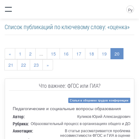
Ру
Список публикаций по ключевому слову: «оценка»
«
1
2
...
15
16
17
18
19
20
21
22
23
»
Что важнее: ФГОС или ГИА?
Статья в сборнике трудов конференции
Педагогические и социальные вопросы образования
Автор:
Куликов Юрий Александрович
Рубрика:
Образовательный процесс в организациях общего и ДО
Аннотация:
В статье рассматривается проблема
несовместимости ФГОС и ГИА в оценке