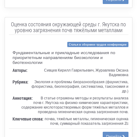
Оценка состояния окружающей среды г. Якутска по
уровню загрязнения почв тяжёлыми металлами
Статья в сборнике трудов конференции
Фундаментальные и прикладные исследования по
приоритетным направлениям биоэкологии и
биотехнологии
Авторы:
Сивцев Кирилл Гаврильевич, Журавлева Оксана
Вадимовна
Рубрика:
Экология и проблемы биоразнообразия (фаунистика,
флористика, биогеография, систематика, таксономия и
др.)
Аннотация:
В статье отражены методы и результаты анализа
почв г. Якутска на физико-химические характеристики,
содержание кислоторастворимых форм тяжёлых металлов и
проведена гигиеническая оценка загрязнения почв.
Ключевые слова:
почва, тяжёлые металлы, гигиеническая оценка
почв, суммарный показатель загрязнения Zc
Перейти