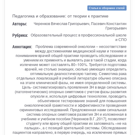
Статья в сборнике статей
Педагогика и образование: от теории к практике
Авторы:
Черенков Вячеслав Григорьевич, Пасевич Константин
Григорьевич
Рубрика:
Образовательный процесс в профессиональной школе
и СПО
Аннотация:
Проблема современной онкологии – несоответствие
между достижениями медицинской науки и техники и
пониманием врачей общей практики проводить обследование и
умением их применять и выявлять рак в такой стадии, когда
излечение может составлять 80–100%. Требуется подготовка
врачей, не столько знающих, сколько умеющих определить
оптимальную диагностическую тактику. Семиотика рака
отдельных локализаций в учебной литературе обычно описана
на этапе клинической фазы, не имея определенной системы.
Цель- систематизировать проявления ЗН в виде сигнальных
(патогенетических) опорных симптомов с учетом фазы развития
опухоли и, используя цифровые технологии, проводить
объективное тестирование знаний для повышения
онкологической грамотности и эффективности проведения
скрининговых исследований. Предложенная нами сигнальная
система опорных симптомов развития ЗН и изложенная в
учебнике и учебном пособии [Черенков В.Г.,2017], позволяют
студенту или врачу общей практики их запоминать «не на
пальцах», а с позиций зрительной системы. Обследование
пациентов направлено, в первую очередь, на исключение прямых