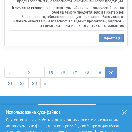
предъявляемым к безопасности конечной пищевой продукции.
Ключевые слова:
сопоставительный анализ, химический состав
обогащаемого продукта, расчет критериев
безопасности, обогащение продуктов питания, база данных
«Оценка качества и безопасности пищевых продуктов», маркеры-
ограничители, наличие однотипных контаминантов
Перейти
«
1
2
...
15
16
17
18
19
20
21
22
23
»
Использование куки-файлов
Для оптимальной работы сайта и оптимизации его дизайна мы
используем куки-файлы, а также сервис Яндекс.Метрика для сбора
и статистического анализа данных о посещении Вами страниц