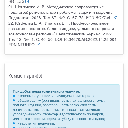
RRTLGS
21. Шонтукова И. В. Методическое сопровождение
педагогов: региональные проблемы, задачи и модели //
Педагогика. 2023. Том 87. №2. С. 67–75. EDN RQYCVL
22. Югфельд Е. А., Ипатова Е. Г. Профессиональное
развитие педагогов: баланс индивидуального запроса и
возможностей региона // Педагогический журнал. 2022.
Том 12. №4-1. С. 40–50. DOI 10.34670/AR.2022.14.28.004.
EDN NTUHPO
Комментарии(0)
При добавлении комментария укажите:
степень актуальности публикуемого материала;
общую оценку (оригинальность и актуальность темы,
полнота, глубина, всесторонность раскрытия темы,
логичность, связность, доказательность, структурная
упорядоченность, характер и достоверность примеров,
иллюстративного материала, убедительность выводов);
недостатки, недочеты;
вопросы и пожелания Автору.