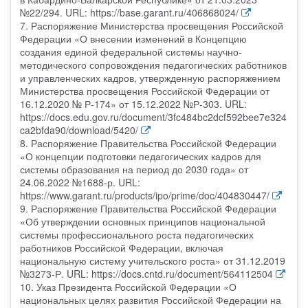
№22/294. URL: https://base.garant.ru/406868024/
7. Распоряжение Министерства просвещения Российской
Федерации «О внесении изменений в Концепцию
создания единой федеральной системы научно-
методического сопровождения педагогических работников
и управленческих кадров, утвержденную распоряжением
Министерства просвещения Российской Федерации от
16.12.2020 № Р-174» от 15.12.2022 №Р-303. URL:
https://docs.edu.gov.ru/document/3fc484bc2dcf592bee7e324
ca2bfda90/download/5420/
8. Распоряжение Правительства Российской Федерации
«О концепции подготовки педагогических кадров для
системы образования на период до 2030 года» от
24.06.2022 №1688-р. URL:
https://www.garant.ru/products/ipo/prime/doc/404830447/
9. Распоряжение Правительства Российской Федерации
«Об утверждении основных принципов национальной
системы профессионального роста педагогических
работников Российской Федерации, включая
национальную систему учительского роста» от 31.12.2019
№3273-Р. URL: https://docs.cntd.ru/document/564112504
10. Указ Президента Российской Федерации «О
национальных целях развития Российской Федерации на