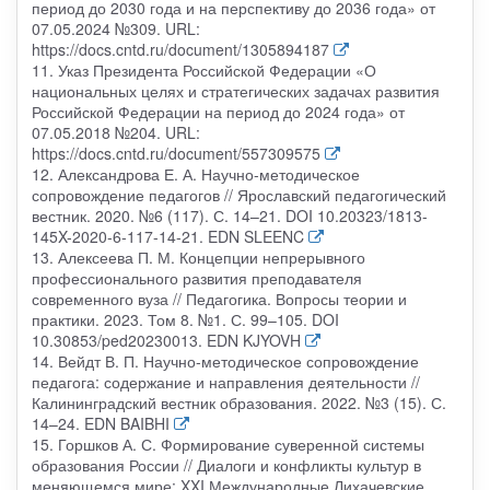
период до 2030 года и на перспективу до 2036 года» от
07.05.2024 №309. URL:
https://docs.cntd.ru/document/1305894187
11. Указ Президента Российской Федерации «О
национальных целях и стратегических задачах развития
Российской Федерации на период до 2024 года» от
07.05.2018 №204. URL:
https://docs.cntd.ru/document/557309575
12. Александрова Е. А. Научно-методическое
сопровождение педагогов // Ярославский педагогический
вестник. 2020. №6 (117). С. 14–21. DOI 10.20323/1813-
145X-2020-6-117-14-21. EDN SLEENC
13. Алексеева П. М. Концепции непрерывного
профессионального развития преподавателя
современного вуза // Педагогика. Вопросы теории и
практики. 2023. Том 8. №1. С. 99–105. DOI
10.30853/ped20230013. EDN KJYOVH
14. Вейдт В. П. Научно-методическое сопровождение
педагога: содержание и направления деятельности //
Калининградский вестник образования. 2022. №3 (15). С.
14–24. EDN BAIBHI
15. Горшков А. С. Формирование суверенной системы
образования России // Диалоги и конфликты культур в
меняющемся мире: XXI Международные Лихачевские