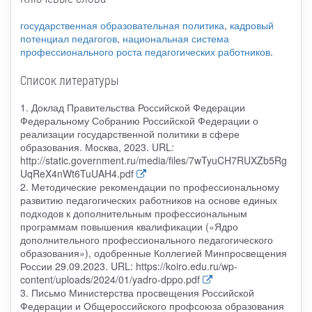
государственная образовательная политика
,
кадровый
потенциал педагогов
,
национальная система
профессионального роста педагогических работников
.
Список литературы
1. Доклад Правительства Российской Федерации
Федеральному Собранию Российской Федерации о
реализации государственной политики в сфере
образования. Москва, 2023. URL:
http://static.government.ru/media/files/7wTyuCH7RUXZb5Rg
UqReX4nWt6TuUAH4.pdf
2. Методические рекомендации по профессиональному
развитию педагогических работников на основе единых
подходов к дополнительным профессиональным
программам повышения квалификации («Ядро
дополнительного профессионального педагогического
образования»), одобренные Коллегией Минпросвещения
России 29.09.2023. URL: https://koiro.edu.ru/wp-
content/uploads/2024/01/yadro-dppo.pdf
3. Письмо Министерства просвещения Российской
Федерации и Общероссийского профсоюза образования