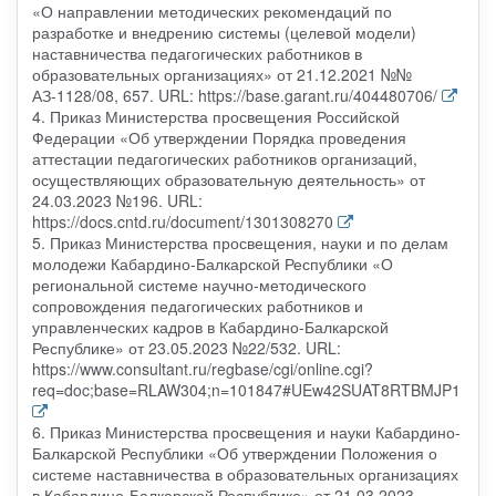
«О направлении методических рекомендаций по
разработке и внедрению системы (целевой модели)
наставничества педагогических работников в
образовательных организациях» от 21.12.2021 №№
АЗ-1128/08, 657. URL: https://base.garant.ru/404480706/
4. Приказ Министерства просвещения Российской
Федерации «Об утверждении Порядка проведения
аттестации педагогических работников организаций,
осуществляющих образовательную деятельность» от
24.03.2023 №196. URL:
https://docs.cntd.ru/document/1301308270
5. Приказ Министерства просвещения, науки и по делам
молодежи Кабардино-Балкарской Республики «О
региональной системе научно-методического
сопровождения педагогических работников и
управленческих кадров в Кабардино-Балкарской
Республике» от 23.05.2023 №22/532. URL:
https://www.consultant.ru/regbase/cgi/online.cgi?
req=doc;base=RLAW304;n=101847#UEw42SUAT8RTBMJP1
6. Приказ Министерства просвещения и науки Кабардино-
Балкарской Республики «Об утверждении Положения о
системе наставничества в образовательных организациях
в Кабардино-Балкарской Республике» от 21.03.2023