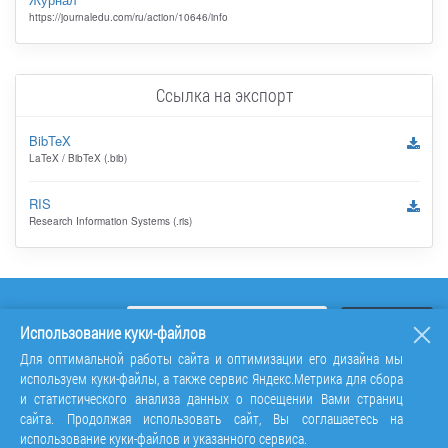
https://journaledu.com/ru/action/10646/info
Ссылка на экспорт
BibTeX
LaTeX / BibTeX (.bib)
RIS
Research Information Systems (.ris)
Использование куки-файлов
Для оптимальной работы сайта и оптимизации его дизайна мы
используем куки-файлы, а также сервис Яндекс.Метрика для сбора
и статистического анализа данных о посещении Вами страниц
сайта. Продолжая использовать сайт, Вы соглашаетесь на
использование куки-файлов и указанного сервиса.