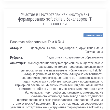
Участие в IT-стартапах как инструмент
формирования soft skills у бакалавров IT-
направлений
Научная статья
Развитие образования Том 8 № 4
Авторы:
Давыдова Оксана Владимировна, Яруськина Елена
Тажутиновна
Рубрика:
Педагогика и современное образование
Аннотация:
Любому специалисту в современном обществе важно
развивать не только профессиональные, но и
универсальные, так называемые гибкие навыки (soft skills),
которые усиливают профессиональную компетентность
специалиста (hard skills), дополняя ее, помогают быстрее
адаптироваться к рабочим процессам и продвигаться по
карьерной лестнице. «Мягкие» компетенции для большинства
работодателей в IT и технологических компаниях также или
более важны, чем профессиональные компетенции. Из
сказанного можно сделать вывод о необходимости
формирования soft skills у бакалавров IT-направлений уже на
этапе вузовской подготовки. В статье исследуются возможности
участия в IT-стартапах как инструмента формирования soft skills у