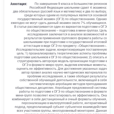
Аннотация:
По завершении 9 класса в большинстве регионов
Российской Федерации школьники сдают 4 экзамена:
два обязательных (русский язык и математика) и два по выбору,
среди которых одним из популярных является основной
государственный экзамен (ОГЭ) по обществознанию. Однако
ежегодно не могут сдать данный экзамен около 7% обучающихся.
В статье рассматривается один из вариантов подготовки к ОГЭ
по обществознанию – подготовка в мини-группах. Цель
исследования заключается в анализе возможностей и
результатов применения группового формата работы со
школьниками при подготовке к государственной итоговой
аттестации в виде ОГЭ по предмету «Обществознание».
Исследовательские задачи, конкретизирующие поставленную
цель: 1) проанализировать теоретические аспекты проблемы
подготовки школьников к ОГЭ по обществознанию; 2) описать и
структурировать авторскую модель организации подготовки к
ОГЭ в формате микро-групп, выделив ключевые моменты,
оценить ее эффективность. Для достижения указанных задач
автор провел анализ научно-методических материалов по
проблеме исследования, а также обобщил результаты
собственной обучающей деятельности, включающей в себя
систематическую апробацию методов преподавания
общественных дисциплин. Апробация предложенной системы
работы по подготовке к ОГЭ по обществознанию в формате
мини-групп позволяет констатировать ее эффективность. Она
комбинирует в себе дистанционный и очный форматы обучения,
персонализацию в малогрупповой работе, интерактивный
подход, предполагающий субъект-субъектное взаимодействие
всех участников группы, многоуровневый мониторинг. Данная