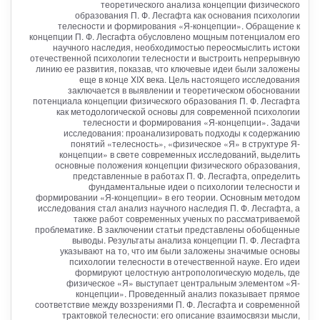
теоретического анализа концепции физического
образования П. Ф. Лесгафта как основания психологии
телесности и формирования «Я-концепции». Обращение к
концепции П. Ф. Лесгафта обусловлено мощным потенциалом его
научного наследия, необходимостью переосмыслить истоки
отечественной психологии телесности и выстроить непрерывную
линию ее развития, показав, что ключевые идеи были заложены
еще в конце XIX века. Цель настоящего исследования
заключается в выявлении и теоретическом обосновании
потенциала концепции физического образования П. Ф. Лесгафта
как методологической основы для современной психологии
телесности и формирования «Я-концепции». Задачи
исследования: проанализировать подходы к содержанию
понятий «телесность», «физическое «Я» в структуре Я-
концепции» в свете современных исследований, выделить
основные положения концепции физического образования,
представленные в работах П. Ф. Лесгафта, определить
фундаментальные идеи о психологии телесности и
формировании «Я-концепции» в его теории. Основным методом
исследования стал анализ научного наследия П. Ф. Лесгафта, а
также работ современных ученых по рассматриваемой
проблематике. В заключении статьи представлены обобщенные
выводы. Результаты анализа концепции П. Ф. Лесгафта
указывают на то, что им были заложены значимые основы
психологии телесности в отечественной науке. Его идеи
формируют целостную антропологическую модель, где
физическое «Я» выступает центральным элементом «Я-
концепции». Проведенный анализ показывает прямое
соответствие между воззрениями П. Ф. Лесгафта и современной
трактовкой телесности: его описание взаимосвязи мысли,