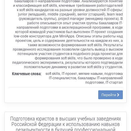
бакалавров IT-направлений подготовки. Анализируются понятие
и классификация soft skills, ключевые требования работодателей
к soft skills кандидатов на разные уровни должностей IT-сферы:
junior (младший), middle (средний), senior (старший), team lead
(руководитель группы), project manager (менеджер проекта). В
работе описывается опыт участия группы бакалавров IT-
направлений подготовки в акселерационной программе, в ходе
которой командой участников был выполнен IT-проект создания
low-code конструктора для MiniApps. Описаны этапы работы над
проектом, цель и содержание деятельности на каждом из них, а
также возможности формирования soft skills. Результаты
проведенного исследования позволили сделать вывод о высоком
потенциале участия студентов в подобного рода проектах для
формирования soft skills, что было проверено в ходе
педагогического эксперимента, результаты которого подтвердили
положительную динамику в развитии soft skills у студентов.
Ключевые слова:
soft skills, IT-проект, мягкие навыки, подготовка
IT-специалистов, бакалавры IT-направлений
подготовки, IT-стартап
Перейти
Подготовка юристов в высших учебных заведениях
Российской Федерации к использованию навыков
резильентности в будущей профессиональной