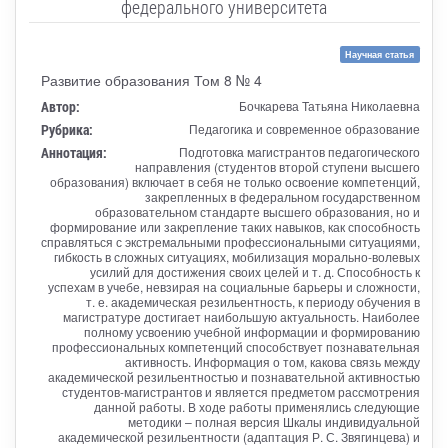
федерального университета
Научная статья
Развитие образования Том 8 № 4
Автор:
Бочкарева Татьяна Николаевна
Рубрика:
Педагогика и современное образование
Аннотация:
Подготовка магистрантов педагогического
направления (студентов второй ступени высшего
образования) включает в себя не только освоение компетенций,
закрепленных в федеральном государственном
образовательном стандарте высшего образования, но и
формирование или закрепление таких навыков, как способность
справляться с экстремальными профессиональными ситуациями,
гибкость в сложных ситуациях, мобилизация морально-волевых
усилий для достижения своих целей и т. д. Способность к
успехам в учебе, невзирая на социальные барьеры и сложности,
т. е. академическая резильентность, к периоду обучения в
магистратуре достигает наибольшую актуальность. Наиболее
полному усвоению учебной информации и формированию
профессиональных компетенций способствует познавательная
активность. Информация о том, какова связь между
академической резильентностью и познавательной активностью
студентов-магистрантов и является предметом рассмотрения
данной работы. В ходе работы применялись следующие
методики – полная версия Шкалы индивидуальной
академической резильентности (адаптация Р. С. Звягинцева) и