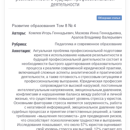
деятельности
Обзорная статья
Развитие образования Том 8 № 4
Авторы:
Комлев Игорь Геннадьевич, Мазкова Инна Геннадьевна,
Арапов Владимир Валерьевич
Рубрика:
Педагогика и современное образование
Аннотация:
Актуальная проблема профессиональной подготовки
юристов к использованию навыков резильентности в
будущей профессиональной деятельности состоит в
необходимости быстрого адаптирования образовательного
процесса к реалиям современной юридической практики,
включающей сложные аспекты аналитической и практической
деятельности, а также готовность к стрессовым ситуациям и
профессиональному выгоранию. Юридическая профессия
сопровождается высокой нагрузкой, постоянным
интеллектуальным напряжением, эмоциональным давлением,
конфликтами и нарушениями баланса между работой и личной
жизнью, что существенно повышает уровень стресса у юристов.
Основными факторами стресса являются загруженность, работа
с негативной информацией, эмоциональное давление при
судебных процессах и принятии ответственных решений, а также
требование «мышления пессимиста» для предвидения рисков,
что способствует психологическим трудностям и выгоранию.
Исследования показывают, что около 57% юристов оценивают
свой уровень стресса как высокий, 12% считают его