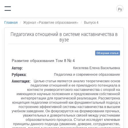
Ру
Главная
Журнал «Развитие образования»
Выпуск 4
Педагогика отношений в системе наставничества в
вузе
Обзорная статья
Развитие образования Том 8 № 4
Автор:
Киселева Елена Васильевна
Рубрика:
Педагогика и современное образование
Аннотация:
Целью статьи является анализ теоретических основ
педагогики отношений и ее прикладного потенциала в
контексте университетского наставничества с опорой на
имеющиеся научные положения и предложением собственной
интерпретации для практической реализации. Рассмотрена
концепция педагогики отношений как фундаментальный подход к
построению эффективной системы наставничества в высшем
учебном заведении. Он фокусируется на формировании прочных,
уважительных и доверительных связей между участниками
образовательного процесса. Статья исследует ключевые
принципы данного подхода (уважение, доверие, сотрудничество,
эмпатия, диалог) в контексте взаимодействия между наставником