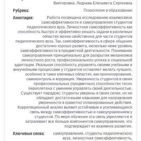
Викторовна, Леднева Елизавета Сергеевна
Рубрика:
Психология в образовании
Аннотация:
Работа посвящена исследованию взаимосвязи
самоэффективности и самоуправления студентов
педагогического вуза. Личностная самоэффективность как
способность быстро и эффективно решать задачи в различных
областях жизни свойственна для части студентов
педагогического вуза. Так, самоэффективность в сфере общения
достаточно хорошо развита, несколько ниже уровень
самоэффективности в предметной деятельности. Понимание
самоуправления принципиально для раскрытия механизмов
личностного роста, профессионального успеха и социальной
адаптации. Реальная способность управлять своими учебными и
внеучебными процессами у студентов оставляет желать лучшего,
особенно в таких ключевых областях, как прогнозирование,
самоконтроль и коррекция. Уверенность студентов в своих
профессиональных (предметных) способностях тесно
переплетена с умением управлять своей деятельностью.
Существует парадокс: студенты уверены в своих силах, но не
обладают достаточными навыками для направления
уверенности в грамотно спланированные действия.
Корреляционный анализ выявил устойчивую и усиливающуюся
связь между самоэффективностью и самоуправлением у
студентов. По мере обучения эта связь укрепляется и
затрагивает все больше компонентов самоуправления, что
подтверждает их взаимное развитие.
Ключевые слова:
самоуправление, студенты педагогического
вуза, личностная самоэффективность,