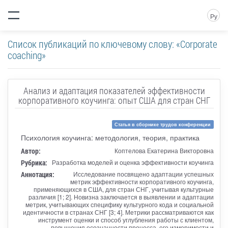
Ру
Список публикаций по ключевому слову: «Corporate
coaching»
Анализ и адаптация показателей эффективности
корпоративного коучинга: опыт США для стран СНГ
Статья в сборнике трудов конференции
Психология коучинга: методология, теория, практика
Автор:
Коптелова Екатерина Викторовна
Рубрика:
Разработка моделей и оценка эффективности коучинга
Аннотация:
Исследование посвящено адаптации успешных
метрик эффективности корпоративного коучинга,
применяющихся в США, для стран СНГ, учитывая культурные
различия [1; 2]. Новизна заключается в выявлении и адаптации
метрик, учитывающих специфику культурного кода и социальной
идентичности в странах СНГ [3; 4]. Метрики рассматриваются как
инструмент оценки и способ углубления работы с клиентом,
повышения осознанности процесса, его измеримости и