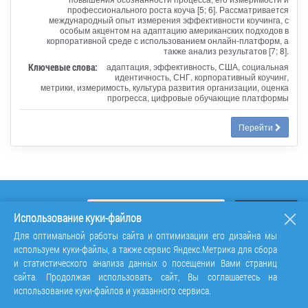
профессионального роста коуча [5; 6]. Рассматривается
международный опыт измерения эффективности коучинга, с
особым акцентом на адаптацию американских подходов в
корпоративной среде с использованием онлайн-платформ, а
также анализ результатов [7; 8].
Ключевые слова:
адаптация, эффективность, США, социальная
идентичность, СНГ, корпоративный коучинг,
метрики, измеримость, культура развития организации, оценка
прогресса, цифровые обучающие платформы
Перейти
Использование куки-файлов
Для оптимальной работы сайта и оптимизации его дизайна мы
используем куки-файлы, а также сервис Яндекс.Метрика для сбора
и статистического анализа данных о посещении Вами страниц
сайта. Продолжая использовать сайт, Вы соглашаетесь на
использование куки-файлов и указанного сервиса.