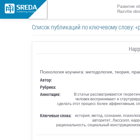
Развитие о
Razvitie ob
Список публикаций по ключевому слову: «ps
Нарр
Психология коучинга: методология, теория, пра
Автор:
Рубрика:
Аннотация:
В статье рассматриваются теоретиче
человек воспринимает и струтуриру
сделать этот процесс более эффективным, с
Ключевые слова:
история, метод, сознание, психолог
авторитет, Лассуэлл, нар
рациональность, социальный конструкционизм