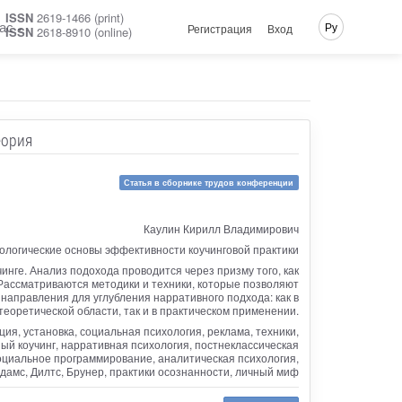
ISSN
2619-1466 (print)
ас
Ру
Регистрация
Вход
ISSN
2618-8910 (online)
еория
Статья в сборнике трудов конференции
Каулин Кирилл Владимирович
ологические основы эффективности коучинговой практики
инге. Анализ подохода проводится через призму того, как
 Рассматриваются методики и техники, которые позволяют
аправления для углубления нарративного подхода: как в
теоретической области, так и в практическом применении.
ия, установка, социальная психология, реклама, техники,
ный коучинг, нарративная психология, постнеклассическая
оциальное программирование, аналитическая психология,
адамс, Дилтс, Брунер, практики осознанности, личный миф