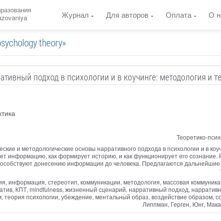
бразования
Журнал
Для авторов
Оплата
О н
razovaniya
ychology theory»
ативный подход в психологии и в коучинге: методология и т
ктика
Теоретико-псих
ские и методологические основы нарративного подхода в психологии и в коуч
ет информацию, как формирует историю, и как функционирует его сознание.
пособствуют донесению информации до человека. Предлагаются дальнейшие н
ия, информация, стереотип, коммуникации, методология, массовая коммуникац
ратив, КПТ, mindfulness, жизненный сценарий, нарративный подход, нарратив
, теория психологии, убеждение, ментальный образ, воздействие образом, с
Липпман, Герген, Юнг, Мак