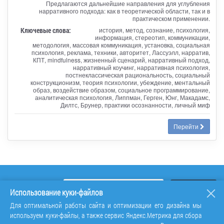
Предлагаются дальнейшие направления для углубления
нарративного подхода: как в теоретической области, так и в
практическом применении.
Ключевые слова:
история, метод, сознание, психология,
информация, стереотип, коммуникации,
методология, массовая коммуникация, установка, социальная
психология, реклама, техники, авторитет, Лассуэлл, нарратив,
КПТ, mindfulness, жизненный сценарий, нарративный подход,
нарративный коучинг, нарративная психология,
постнеклассическая рациональность, социальный
конструкционизм, теория психологии, убеждение, ментальный
образ, воздействие образом, социальное программирование,
аналитическая психология, Липпман, Герген, Юнг, Макадамс,
Дилтс, Брунер, практики осознанности, личный миф
Перейти
Использование куки-файлов
Для оптимальной работы сайта и оптимизации его дизайна мы
используем куки-файлы, а также сервис Яндекс.Метрика для сбора