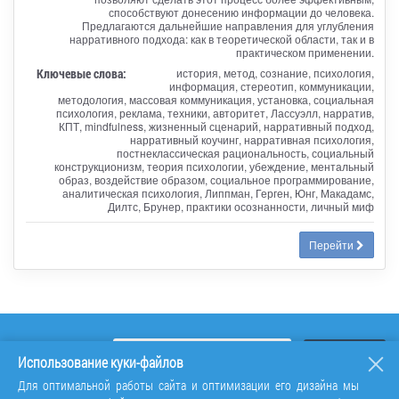
способствуют донесению информации до человека.
Предлагаются дальнейшие направления для углубления
нарративного подхода: как в теоретической области, так и в
практическом применении.
Ключевые слова:
история, метод, сознание, психология,
информация, стереотип, коммуникации,
методология, массовая коммуникация, установка, социальная
психология, реклама, техники, авторитет, Лассуэлл, нарратив,
КПТ, mindfulness, жизненный сценарий, нарративный подход,
нарративный коучинг, нарративная психология,
постнеклассическая рациональность, социальный
конструкционизм, теория психологии, убеждение, ментальный
образ, воздействие образом, социальное программирование,
аналитическая психология, Липпман, Герген, Юнг, Макадамс,
Дилтс, Брунер, практики осознанности, личный миф
Перейти
Использование куки-файлов
Для оптимальной работы сайта и оптимизации его дизайна мы